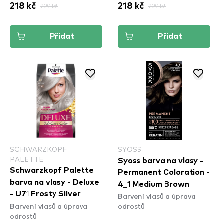
218 kč
229 kč
218 kč
229 kč
Přidat
Přidat
SCHWARZKOPF
SYOSS
PALETTE
Syoss barva na vlasy -
Schwarzkopf Palette
Permanent Coloration -
barva na vlasy - Deluxe
4_1 Medium Brown
- U71 Frosty Silver
Barvení vlasů a úprava
Barvení vlasů a úprava
odrostů
odrostů