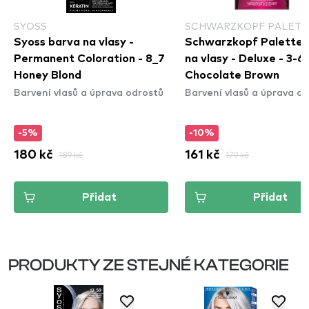
SYOSS
SCHWARZKOPF PALETT
Syoss barva na vlasy -
Schwarzkopf Palette 
Permanent Coloration - 8_7
na vlasy - Deluxe - 3-6
Honey Blond
Chocolate Brown
Barvení vlasů a úprava odrostů
Barvení vlasů a úprava o
-5%
-10%
180 kč
189 kč
161 kč
179 kč
Přidat
Přidat
PRODUKTY ZE STEJNÉ KATEGORIE