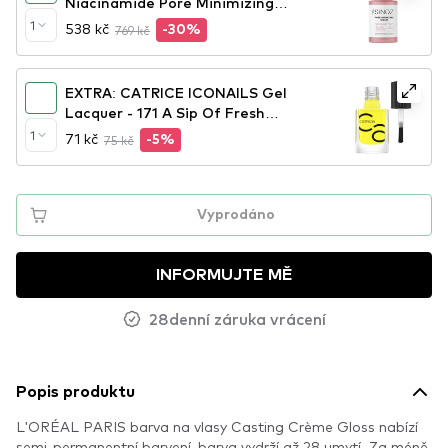
Niacinamide Pore Minimizing
Serum
1
538 kč
769 kč
-30%
EXTRA: CATRICE ICONAILS Gel
Lacquer - 171 A Sip Of Fresh
Lemonade
1
71 kč
75 kč
-5%
Vyprodáno
INFORMUJTE MĚ
28denní záruka vrácení
Popis produktu
L'ORÉAL PARIS barva na vlasy Casting Crème Gloss nabízí
semi-permanentní barvení, barva vydrží až 28 umytí. Za méně