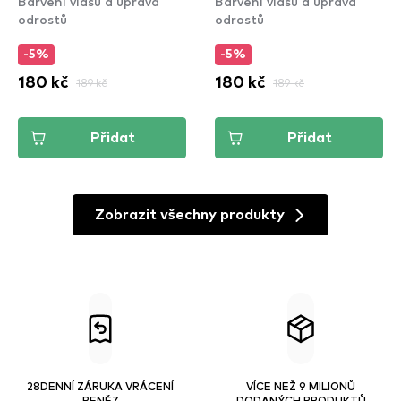
Barvení vlasů a úprava
Barvení vlasů a úprava
odrostů
odrostů
-5%
-5%
180 kč
189 kč
180 kč
189 kč
Přidat
Přidat
Zobrazit všechny produkty
28DENNÍ ZÁRUKA VRÁCENÍ
VÍCE NEŽ 9 MILIONŮ
PENĚZ
DODANÝCH PRODUKTŮ