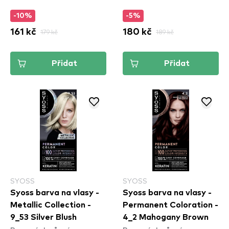
-10%
-5%
161 kč
179 kč
180 kč
189 kč
Přidat
Přidat
SYOSS
SYOSS
Syoss barva na vlasy -
Syoss barva na vlasy -
Metallic Collection -
Permanent Coloration -
9_53 Silver Blush
4_2 Mahogany Brown