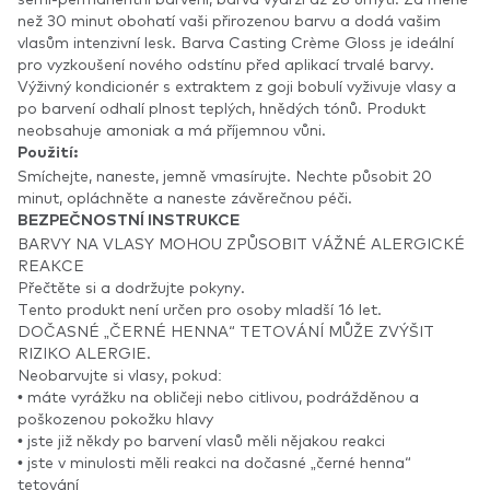
než 30 minut obohatí vaši přirozenou barvu a dodá vašim
vlasům intenzivní lesk. Barva Casting Crème Gloss je ideální
pro vyzkoušení nového odstínu před aplikací trvalé barvy.
Výživný kondicionér s extraktem z goji bobulí vyživuje vlasy a
po barvení odhalí plnost teplých, hnědých tónů. Produkt
neobsahuje amoniak a má příjemnou vůni.
Použití:
Smíchejte, naneste, jemně vmasírujte. Nechte působit 20
minut, opláchněte a naneste závěrečnou péči.
BEZPEČNOSTNÍ INSTRUKCE
BARVY NA VLASY MOHOU ZPŮSOBIT VÁŽNÉ ALERGICKÉ
REAKCE
Přečtěte si a dodržujte pokyny.
Tento produkt není určen pro osoby mladší 16 let.
DOČASNÉ „ČERNÉ HENNA“ TETOVÁNÍ MŮŽE ZVÝŠIT
RIZIKO ALERGIE.
Neobarvujte si vlasy, pokud:
• máte vyrážku na obličeji nebo citlivou, podrážděnou a
poškozenou pokožku hlavy
• jste již někdy po barvení vlasů měli nějakou reakci
• jste v minulosti měli reakci na dočasné „černé henna“
tetování