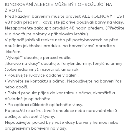
IGNOROVÁNÍ ALERGIE MŮŽE BÝT OHROŽUJÍCÍ NA
ŽIVOTĚ.
Před každým barvením musíte provést ALERGENOVÝ TEST
48 hodin předem, i když jste již dříve používali barvy na vlasy.
Nezapomeňte zakoupit produkt 48 hodin předem. (Přečtěte
si a dodržujte pokyny v příbalovém letáku).
V případě jakékoli reakce nebo při pochybnostech se před
použitím jakéhokoli produktu na barvení vlasů poraďte s
lékařem.
„Vývojář“ obsahuje peroxid vodíku
„Barvivo na vlasy“ obsahuje: fenyléndiaminy, fenyléndiaminy
(toluenediaminy), rezorcinol, amoniak
• Používejte rukavice dodané v balení.
• Vyhněte se kontaktu s očima. Nepoužívejte na barvení řas
nebo obočí.
• Pokud produkt přijde do kontaktu s očima, okamžitě a
důkladně je opláchněte.
• Po aplikaci důkladně opláchněte vlasy.
Po použití relaxéru, trvalé ondulace nebo narovnání vlasů
počkejte alespoň 2 týdny.
Nepoužívejte, pokud byly vaše vlasy barveny hennou nebo
progresivním barvivem na vlasy.