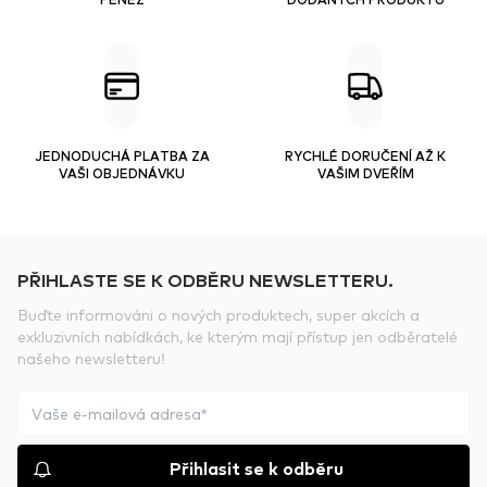
JEDNODUCHÁ PLATBA ZA
RYCHLÉ DORUČENÍ AŽ K
VAŠI OBJEDNÁVKU
VAŠIM DVEŘÍM
PŘIHLASTE SE K ODBĚRU NEWSLETTERU.
Buďte informováni o nových produktech, super akcích a
exkluzivních nabídkách, ke kterým mají přístup jen odběratelé
našeho newsletteru!
Přihlasit se k odběru