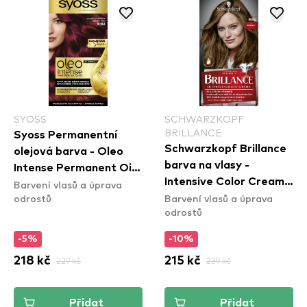
SYOSS
SCHWARZKOPF
BRILLANCE
Syoss Permanentní
Schwarzkopf Brillance
olejová barva - Oleo
barva na vlasy -
Intense Permanent Oil
Intensive Color Cream -
Barvení vlasů a úprava
Color - 5-92 Bright Red
odrostů
Barvení vlasů a úprava
864 Fawn
odrostů
-5%
-10%
218 kč
229 kč
215 kč
239 kč
Přidat
Přidat