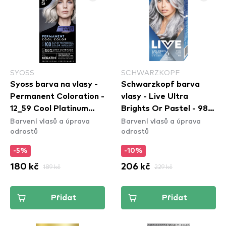
SYOSS
SCHWARZKOPF
Syoss barva na vlasy -
Schwarzkopf barva
Permanent Coloration -
vlasy - Live Ultra
12_59 Cool Platinum
Brights Or Pastel - 98
Barvení vlasů a úprava
Barvení vlasů a úprava
Blond
Steel Silver
odrostů
odrostů
-5%
-10%
180 kč
189 kč
206 kč
229 kč
Přidat
Přidat