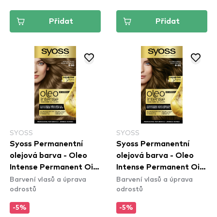
Přidat
Přidat
SYOSS
SYOSS
Syoss Permanentní
Syoss Permanentní
olejová barva - Oleo
olejová barva - Oleo
Intense Permanent Oil
Intense Permanent Oil
Barvení vlasů a úprava
Barvení vlasů a úprava
Color - 6-80 Hezelnut
Color - 4-60 Gold
odrostů
odrostů
Blond
Brown
-5%
-5%