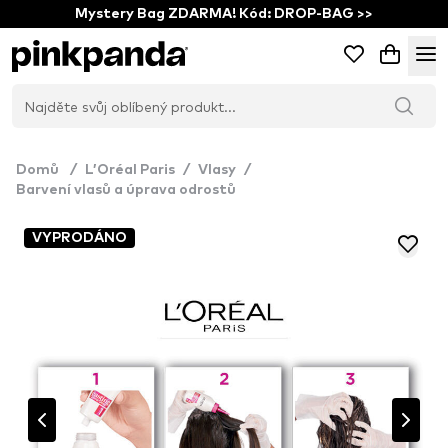
Mystery Bag ZDARMA! Kód: DROP-BAG >>
Domů
/
L’Oréal Paris
/
Vlasy
/
Barvení vlasů a úprava odrostů
VYPRODÁNO