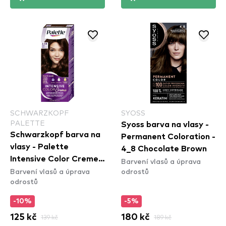
SCHWARZKOPF
SYOSS
PALETTE
Syoss barva na vlasy -
Schwarzkopf barva na
Permanent Coloration -
vlasy - Palette
4_8 Chocolate Brown
Intensive Color Creme -
Barvení vlasů a úprava
Barvení vlasů a úprava
odrostů
3-68 Dark Mahogany
odrostů
-10%
-5%
125 kč
139 kč
180 kč
189 kč