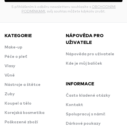
S přihlášením k odběru newsletteru souhlasíte s
OBCHODNÍMI
PODMÍNKAMI
, svůj souhlas můžete kdykoliv zrušit.
KATEGORIE
NÁPOVĚDA PRO
UŽIVATELE
Make-up
Nápověda pro uživatele
Péče o pleť
Kde je můj balíček
Vlasy
Vůně
INFORMACE
Nástroje a štětce
Zuby
Často kladené otázky
Koupel a tělo
Kontakt
Korejská kosmetika
Spolupracuj s námi!
Poškozené zboží
Dárkové poukazy