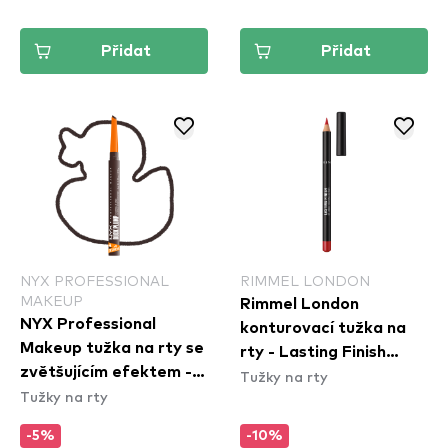
Přidat
Přidat
NYX PROFESSIONAL
RIMMEL LONDON
MAKEUP
Rimmel London
NYX Professional
konturovací tužka na
Makeup tužka na rty se
rty - Lasting Finish
zvětšujícím efektem -
Tužky na rty
Lipliner - 505 Red
Tužky na rty
Duck Plump Plumping
Dynamite
Lip Liner - 12 Double
-5%
-10%
Dose