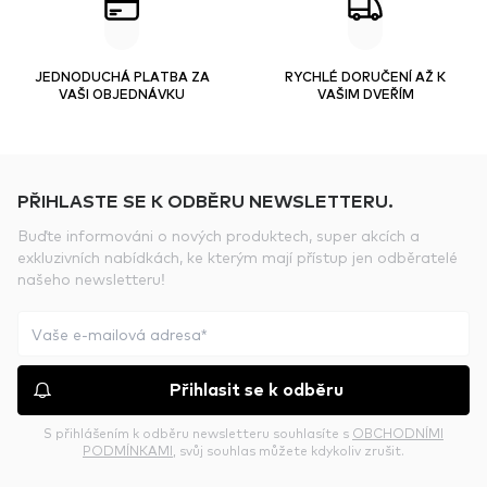
JEDNODUCHÁ PLATBA ZA
RYCHLÉ DORUČENÍ AŽ K
VAŠI OBJEDNÁVKU
VAŠIM DVEŘÍM
PŘIHLASTE SE K ODBĚRU NEWSLETTERU.
Buďte informováni o nových produktech, super akcích a
exkluzivních nabídkách, ke kterým mají přístup jen odběratelé
našeho newsletteru!
Přihlasit se k odběru
S přihlášením k odběru newsletteru souhlasíte s
OBCHODNÍMI
PODMÍNKAMI
, svůj souhlas můžete kdykoliv zrušit.