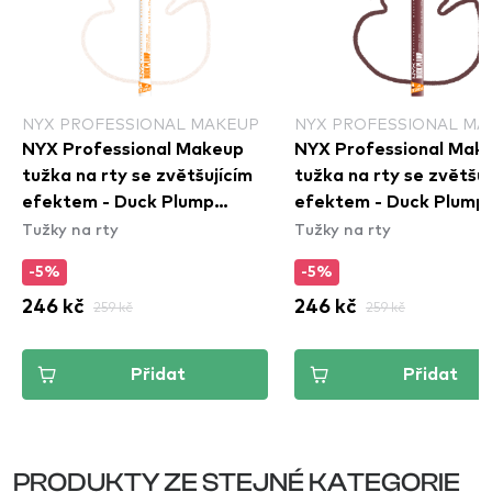
NYX PROFESSIONAL MAKEUP
NYX PROFESSIONAL MA
NYX Professional Makeup
NYX Professional Mak
tužka na rty se zvětšujícím
tužka na rty se zvětšuj
efektem - Duck Plump
efektem - Duck Plump
Tužky na rty
Tužky na rty
Plumping Lip Liner - 01
Plumping Lip Liner - 04 
Ducking Clear
Em\' In
-5%
-5%
246 kč
259 kč
246 kč
259 kč
Přidat
Přidat
PRODUKTY ZE STEJNÉ KATEGORIE