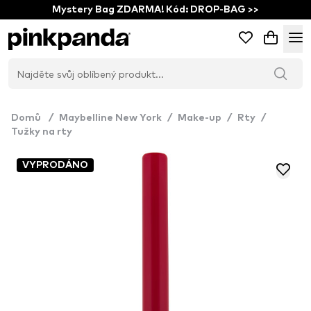
Mystery Bag ZDARMA! Kód: DROP-BAG >>
Domů
/
Maybelline New York
/
Make-up
/
Rty
/
Tužky na rty
VYPRODÁNO