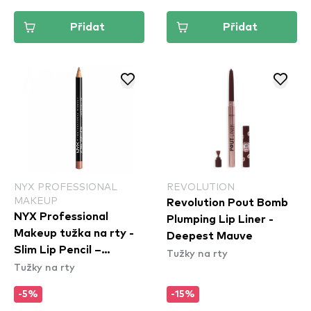
Přidat
Přidat
NYX PROFESSIONAL
REVOLUTION
MAKEUP
Revolution Pout Bomb
NYX Professional
Plumping Lip Liner -
Makeup tužka na rty -
Deepest Mauve
Slim Lip Pencil –
Tužky na rty
Tužky na rty
Natural (SPL810)
-5%
-15%