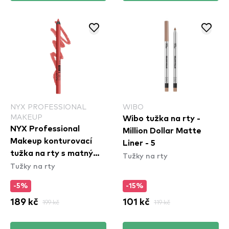
NYX PROFESSIONAL
WIBO
MAKEUP
Wibo tužka na rty -
NYX Professional
Million Dollar Matte
Makeup konturovací
Liner - 5
tužka na rty s matným
Tužky na rty
Tužky na rty
efektem - Line Loud
Longwear Lip Liner -
-5%
-15%
Rebel Red (LLLP11)
189 kč
199 kč
101 kč
119 kč