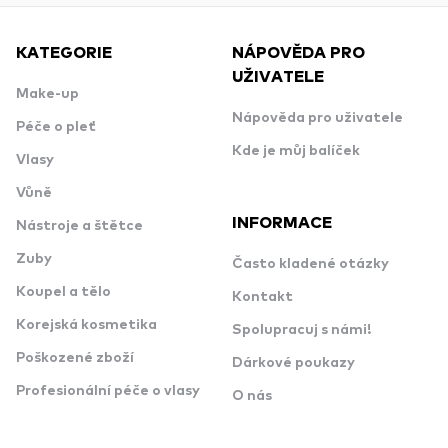
KATEGORIE
NÁPOVĚDA PRO
UŽIVATELE
Make-up
Nápověda pro uživatele
Péče o pleť
Kde je můj balíček
Vlasy
Vůně
INFORMACE
Nástroje a štětce
Zuby
Často kladené otázky
Koupel a tělo
Kontakt
Korejská kosmetika
Spolupracuj s námi!
Poškozené zboží
Dárkové poukazy
Profesionální péče o vlasy
O nás