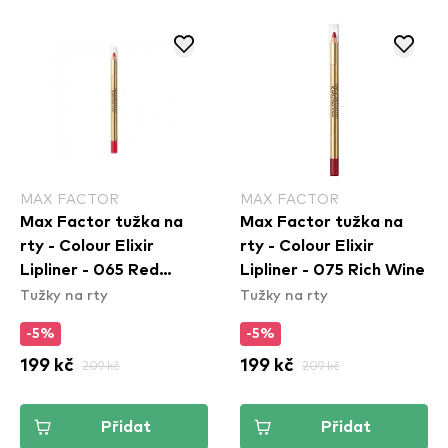
MAX FACTOR
MAX FACTOR
Max Factor tužka na
Max Factor tužka na
rty - Colour Elixir
rty - Colour Elixir
Lipliner - 065 Red
Lipliner - 075 Rich Wine
Tužky na rty
Tužky na rty
Sangria
-5%
-5%
199 kč
209 kč
199 kč
209 kč
Přidat
Přidat