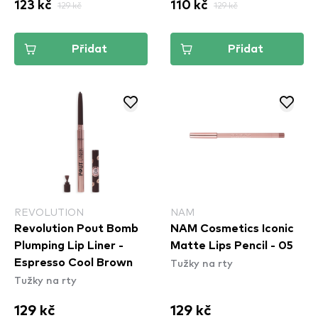
123 kč
129 kč
110 kč
129 kč
Přidat
Přidat
REVOLUTION
NAM
Revolution Pout Bomb
NAM Cosmetics Iconic
Plumping Lip Liner -
Matte Lips Pencil - 05
Tužky na rty
Espresso Cool Brown
Tužky na rty
129 kč
129 kč