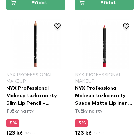
Přidat
Přidat
NYX PROFESSIONAL
NYX PROFESSIONAL
MAKEUP
MAKEUP
NYX Professional
NYX Professional
Makeup tužka na rty -
Makeup tužka na rty -
Slim Lip Pencil –
Suede Matte Lipliner -
Tužky na rty
Tužky na rty
Peekaboo Neutral
Spicy (SMLL57)
(SPL860)
-5%
-5%
123 kč
129 kč
123 kč
129 kč