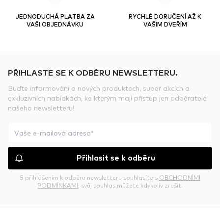
JEDNODUCHÁ PLATBA ZA
RYCHLÉ DORUČENÍ AŽ K
VAŠI OBJEDNÁVKU
VAŠIM DVEŘÍM
PŘIHLASTE SE K ODBĚRU NEWSLETTERU.
Buďte informováni o nových produktech, super akcích a
exkluzivních nabídkách, ke kterým mají přístup jen odběratelé
našeho newsletteru!
Přihlasit se k odběru
S přihlášením k odběru newsletteru souhlasíte s
OBCHODNÍMI
PODMÍNKAMI
, svůj souhlas můžete kdykoliv zrušit.