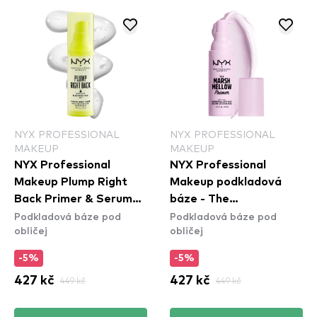
NYX PROFESSIONAL
NYX PROFESSIONAL
MAKEUP
MAKEUP
NYX Professional
NYX Professional
Makeup Plump Right
Makeup podkladová
Back Primer & Serum
báze - The
Podkladová báze pod
Podkladová báze pod
(PLPRSB)
Marshmellow
obličej
obličej
Smoothing Primer
-5%
-5%
427 kč
449 kč
427 kč
449 kč