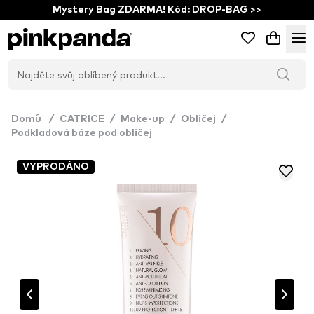
Mystery Bag ZDARMA! Kód: DROP-BAG >>
Domů
/
CATRICE
/
Make-up
/
Obličej
/
Podkladová báze pod obličej
VYPRODÁNO