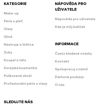
KATEGORIE
NÁPOVĚDA PRO
UŽIVATELE
Make-up
Nápověda pro uživatele
Péče o pleť
Kde je můj balíček
Vlasy
Vůně
INFORMACE
Nástroje a štětce
Zuby
Často kladené otázky
Koupel a tělo
Kontakt
Korejská kosmetika
Spolupracuj s námi!
Poškozené zboží
Dárkové poukazy
Profesionální péče o vlasy
O nás
SLEDUJTE NÁS