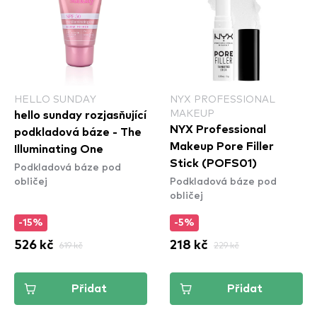
HELLO SUNDAY
NYX PROFESSIONAL
MAKEUP
hello sunday rozjasňující
NYX Professional
podkladová báze - The
Makeup Pore Filler
Illuminating One
Stick (POFS01)
Podkladová báze pod
obličej
Podkladová báze pod
obličej
-15%
-5%
526 kč
619 kč
218 kč
229 kč
Přidat
Přidat