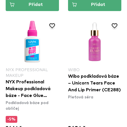
Přidat
Přidat
NYX PROFESSIONAL
WIBO
MAKEUP
Wibo podkladová báze
NYX Professional
– Unicorn Tears Face
Makeup podkladová
And Lip Primer (CE288)
báze - Face Glue
Pleťová séra
Podkladová báze pod
Gripping Makeup
obličej
Primer
-5%