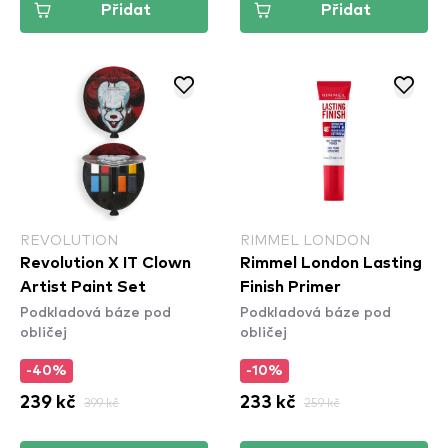
Přidat
Přidat
REVOLUTION
RIMMEL LONDON
Revolution X IT Clown
Rimmel London Lasting
Artist Paint Set
Finish Primer
Podkladová báze pod
Podkladová báze pod
obličej
obličej
-40%
-10%
239 kč
399 kč
233 kč
259 kč