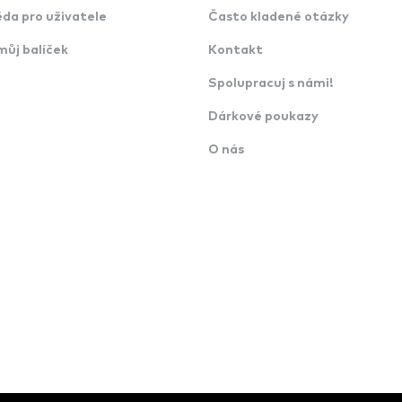
da pro uživatele
Často kladené otázky
můj balíček
Kontakt
Spolupracuj s námi!
Dárkové poukazy
O nás