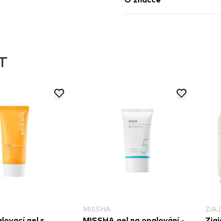
O značce
T
MISSHA
ZIA
lovací gel s
MISSHA gel na opalování -
Ziaj