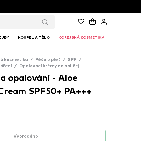
ZUBY
KOUPEL A TĚLO
KOREJSKÁ KOSMETIKA
ká kosmetika
/
Péče o pleť
/
SPF
/
záření
/
Opalovací krémy na obličej
 opalování - Aloe
 Cream SPF50+ PA+++
Vyprodáno