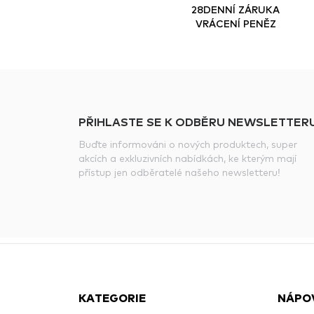
28DENNÍ ZÁRUKA
VRÁCENÍ PENĚZ
PŘIHLASTE SE K ODBĚRU NEWSLETTERU
Buďte informováni o nových produktech, super
akcích a exkluzivních nabídkách, ke kterým mají
přístup jen odběratelé našeho newsletteru!
KATEGORIE
NÁPO