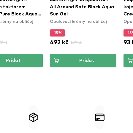
m faktorem
All Around Safe Block Aqua
koj
Pure Block Aqua
Sun Gel
Cre
krémy na obličej
Opalovací krémy na obličej
Opal
x SPF50+ PA+++
-15%
-1
492 kč
93 
89 kč
579 kč
Přidat
Přidat