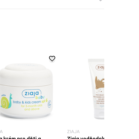
JA
ZIAJA
a krém pro děti a
Ziaja voděodolný dětský