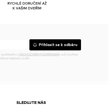
RYCHLÉ DORUČENÍ AŽ
K VAŠIM DVEŘÍM
Přihlasit se k odběru
 souhlasíte s
OBCHODNÍMI PODMÍNKAMI
, svůj souhlas
ůžete kdykoliv zrušit.
SLEDUJTE NÁS