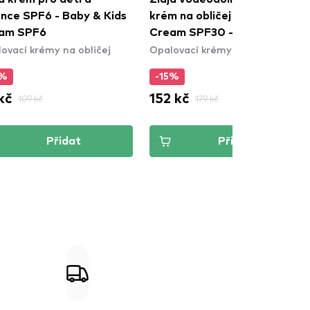
ence SPF6 - Baby & Kids
krém na obličej - Baby Face
am SPF6
Cream SPF30 - Water
ovací krémy na obličej
Opalovací krémy na obličej
Resistant
5%
-15%
kč
152 kč
109 kč
179 kč
Přidat
Přidat