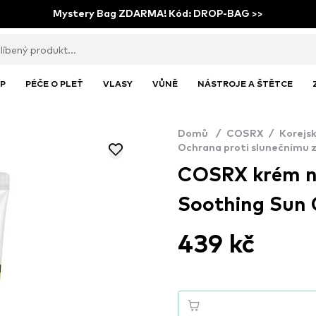
Mystery Bag ZDARMA! Kód: DROP-BAG >>
P
PÉČE O PLEŤ
VLASY
VŮNĚ
NÁSTROJE A ŠTĚTCE
Domů
/
COSRX
/
Korejs
Ochrana proti slunečnímu 
COSRX krém na
Soothing Sun
439 kč