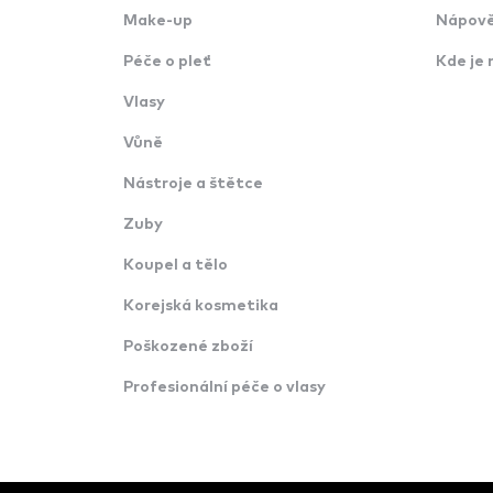
Make-up
Nápově
Péče o pleť
Kde je 
Vlasy
Vůně
Nástroje a štětce
Zuby
Koupel a tělo
Korejská kosmetika
Poškozené zboží
Profesionální péče o vlasy