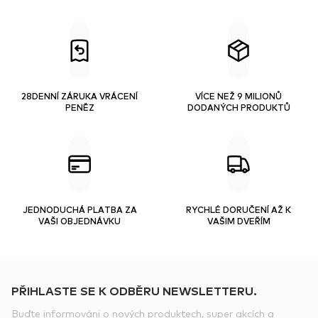
28DENNÍ ZÁRUKA VRÁCENÍ
VÍCE NEŽ 9 MILIONŮ
PENĚZ
DODANÝCH PRODUKTŮ
JEDNODUCHÁ PLATBA ZA
RYCHLÉ DORUČENÍ AŽ K
VAŠI OBJEDNÁVKU
VAŠIM DVEŘÍM
PŘIHLASTE SE K ODBĚRU NEWSLETTERU.
Buďte informováni o nových produktech, super akcích a