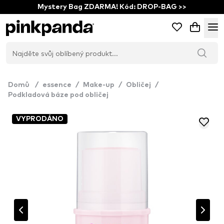
Mystery Bag ZDARMA! Kód: DROP-BAG >>
Domů
/
essence
/
Make-up
/
Obličej
/
Podkladová báze pod obličej
VYPRODÁNO