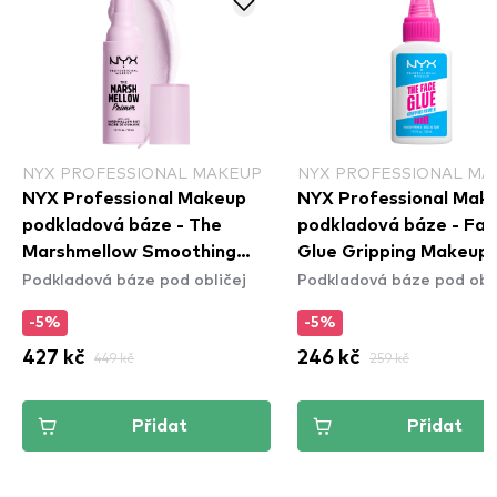
NYX PROFESSIONAL MAKEUP
NYX PROFESSIONAL MA
NYX Professional Makeup
NYX Professional Mak
podkladová báze - The
podkladová báze - Fa
Marshmellow Smoothing
Glue Gripping Makeup
Podkladová báze pod obličej
Podkladová báze pod obli
Primer
Primer
-5%
-5%
427 kč
449 kč
246 kč
259 kč
Přidat
Přidat