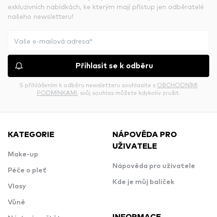
exkluzivních nabídkách, ke kterým mají přístup jen odběratelé
našeho newsletteru!
Přihlasit se k odběru
S přihlášením k odběru newsletteru souhlasíte s
OBCHODNÍMI
PODMÍNKAMI
, svůj souhlas můžete kdykoliv zrušit.
KATEGORIE
NÁPOVĚDA PRO
UŽIVATELE
Make-up
Nápověda pro uživatele
Péče o pleť
Kde je můj balíček
Vlasy
Vůně
INFORMACE