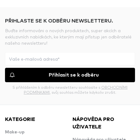
PŘIHLASTE SE K ODBĚRU NEWSLETTERU.
Buďte informováni o nových produktech, super akcích a
exkluzivních nabídkách, ke kterým mají přístup jen odběratelé
našeho newsletteru!
Přihlasit se k odběru
S přihlášením k odběru newsletteru souhlasíte s
OBCHODNÍMI
PODMÍNKAMI
, svůj souhlas můžete kdykoliv zrušit.
KATEGORIE
NÁPOVĚDA PRO
UŽIVATELE
Make-up
Nápověda pro uživatele