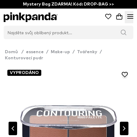
Mystery Bag ZDARMA! Kód: DROP-BAG >>
Domů
/
essence
/
Make-up
/
Tvářenky
/
Konturovací pudr
VYPRODÁNO