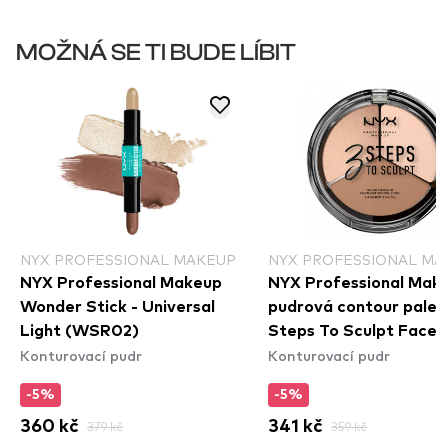
MOŽNÁ SE TI BUDE LÍBIT
NYX PROFESSIONAL MAKEUP
NYX PROFESSIONAL MA
NYX Professional Makeup
NYX Professional Mak
Wonder Stick - Universal
pudrová contour paleta
Light (WSR02)
Steps To Sculpt Face
Konturovací pudr
Konturovací pudr
Sculpting Palette – Fa
(3STS01)
-5%
-5%
360 kč
379 kč
341 kč
359 kč