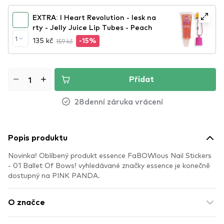
EXTRA: I Heart Revolution - lesk na
rty - Jelly Juice Lip Tubes - Peach
1
135 kč
159 kč
-15%
Přidat
28denní záruka vrácení
Popis produktu
Novinka! Oblíbený produkt essence FaBOWlous Nail Stickers
- 01 Ballet Of Bows! vyhledávané značky essence je konečně
dostupný na PINK PANDA.
O značce