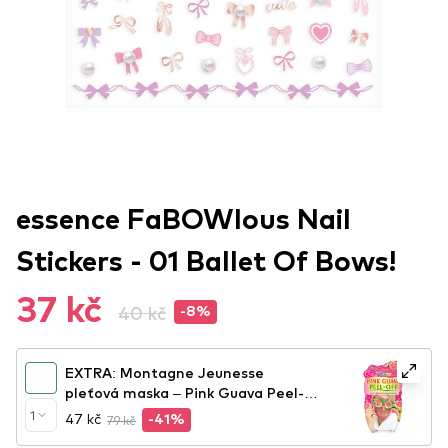
essence FaBOWlous Nail
Stickers - 01 Ballet Of Bows!
37 kč
40 kč
-8%
EXTRA: Montagne Jeunesse
pleťová maska – Pink Guava Peel-
Off Face Mask
1
47 kč
79 kč
-41%