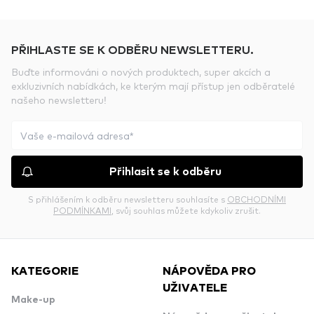
PŘIHLASTE SE K ODBĚRU NEWSLETTERU.
Buďte informováni o nových produktech, super akcích a
exkluzivních nabídkách, ke kterým mají přístup jen odběratelé
našeho newsletteru!
Přihlasit se k odběru
S přihlášením k odběru newsletteru souhlasíte s
OBCHODNÍMI
PODMÍNKAMI
, svůj souhlas můžete kdykoliv zrušit.
KATEGORIE
NÁPOVĚDA PRO
UŽIVATELE
Make-up