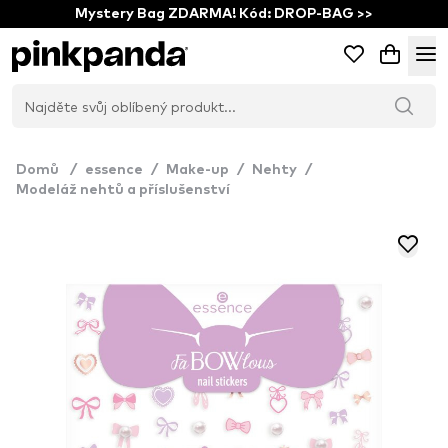
Mystery Bag ZDARMA! Kód: DROP-BAG >>
Domů
/
essence
/
Make-up
/
Nehty
/
Modeláž nehtů a příslušenství