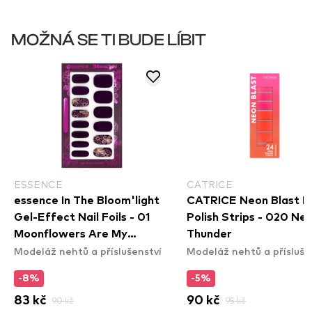
MOŽNÁ SE TI BUDE LÍBIT
ESSENCE
CATRICE
essence In The Bloom'light
CATRICE Neon Blast Na
Gel-Effect Nail Foils - 01
Polish Strips - 020 Ne
Moonflowers Are My
Thunder
Modeláž nehtů a příslušenství
Modeláž nehtů a přísluše
Favorite
-8%
-5%
83 kč
90 kč
90 kč
95 kč