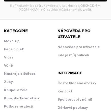
S přihlášením k odběru newsletteru souhlasíte s
OBCHODNÍMI
PODMÍNKAMI
, svůj souhlas můžete kdykoliv zrušit.
KATEGORIE
NÁPOVĚDA PRO
UŽIVATELE
Make-up
Nápověda pro uživatele
Péče o pleť
Kde je můj balíček
Vlasy
Vůně
INFORMACE
Nástroje a štětce
Zuby
Často kladené otázky
Koupel a tělo
Kontakt
Korejská kosmetika
Spolupracuj s námi!
Poškozené zboží
Dárkové poukazy