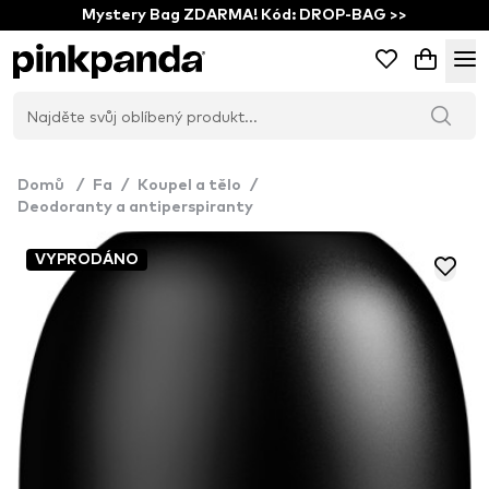
Mystery Bag ZDARMA! Kód: DROP-BAG >>
Domů
/
Fa
/
Koupel a tělo
/
Deodoranty a antiperspiranty
VYPRODÁNO