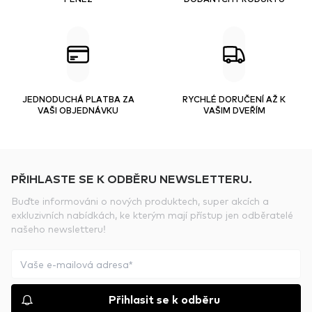
JEDNODUCHÁ PLATBA ZA
RYCHLÉ DORUČENÍ AŽ K
VAŠI OBJEDNÁVKU
VAŠIM DVEŘÍM
PŘIHLASTE SE K ODBĚRU NEWSLETTERU.
Buďte informováni o nových produktech, super akcích a
exkluzivních nabídkách, ke kterým mají přístup jen odběratelé
našeho newsletteru!
Přihlasit se k odběru