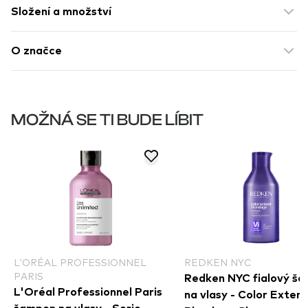
Složení a množství
O značce
MOŽNÁ SE TI BUDE LÍBIT
L'ORÉAL PROFESSIONNEL
REDKEN NYC
PARIS
Redken NYC fialový š
L'Oréal Professionnel Paris
na vlasy - Color Exten