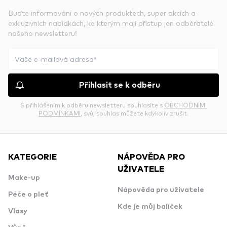
Buďte informováni o nových produktech, super akcích a
exkluzivních nabídkách, ke kterým mají přístup jen odběratelé
našeho newsletteru!
Přihlasit se k odběru
S přihlášením k odběru newsletteru souhlasíte s
OBCHODNÍMI
PODMÍNKAMI
, svůj souhlas můžete kdykoliv zrušit.
KATEGORIE
NÁPOVĚDA PRO
UŽIVATELE
Make-up
Nápověda pro uživatele
Péče o pleť
Kde je můj balíček
Vlasy