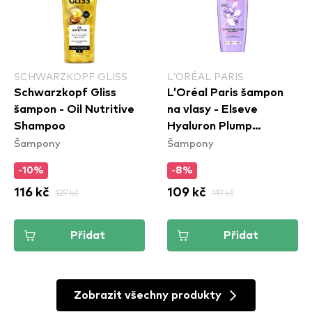
SCHWARZKOPF GLISS
L’ORÉAL PARIS
Schwarzkopf Gliss
L’Oréal Paris šampon
šampon - Oil Nutritive
na vlasy - Elseve
Shampoo
Hyaluron Plump
Šampony
Šampony
Shampoo
-10%
-8%
116 kč
129 kč
109 kč
119 kč
Přidat
Přidat
Zobrazit všechny produkty