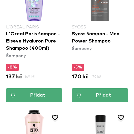
L’ORÉAL PARIS
SYOSS
L'Oréal Paris šampon -
Syoss šampon - Men
Elseve Hyaluron Pure
Power Shampoo
Šampony
Shampoo (400ml)
Šampony
-8%
-5%
137 kč
149 kč
170 kč
179 kč
Přidat
Přidat