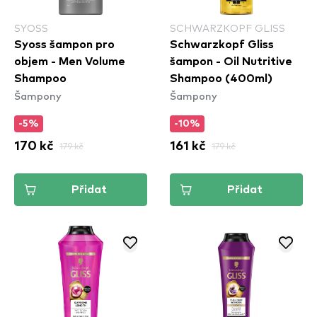
SYOSS
SCHWARZKOPF GLISS
Syoss šampon pro
Schwarzkopf Gliss
objem - Men Volume
šampon - Oil Nutritive
Shampoo
Shampoo (400ml)
Šampony
Šampony
-5%
-10%
170 kč
179 kč
161 kč
179 kč
Přidat
Přidat