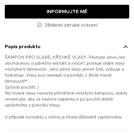
INFORMUJTE MĚ
28denní záruka vrácení
Popis produktu
ŠAMPON PRO SLABÉ, KŘEHKÉ VLASY. Pěstujte silnou linii
obohacenou o jablečný extrakt a niacin*, posiluje slabé vlasy
náchylné k lámavosti. Jeho pěna vlasy jemně čistí, vyživuje a
hydratuje. Vlasy jsou lesklejší a pevnější, s 3krát menší
lámavostí**.
Způsob použití: )
Na mokré vlasy naneste přiměřené množství šamponu, dobře
vmasírujte, aby se textura napěnila a po použití dobře
opláchněte z pokožky hlavy.
V případě kontaktu s očima je ihned důkladně vypláchněte.