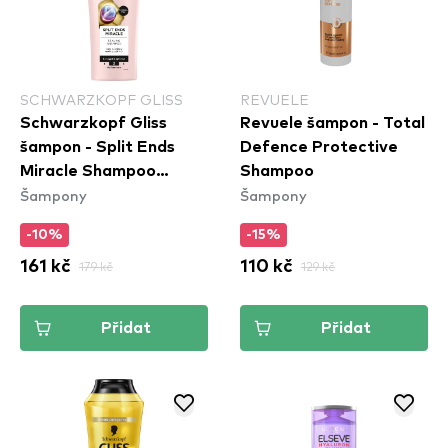
SCHWARZKOPF GLISS
REVUELE
Schwarzkopf Gliss
Revuele šampon - Total
šampon - Split Ends
Defence Protective
Miracle Shampoo
Shampoo
Šampony
Šampony
(400ml)
-10%
-15%
161 kč
179 kč
110 kč
129 kč
Přidat
Přidat