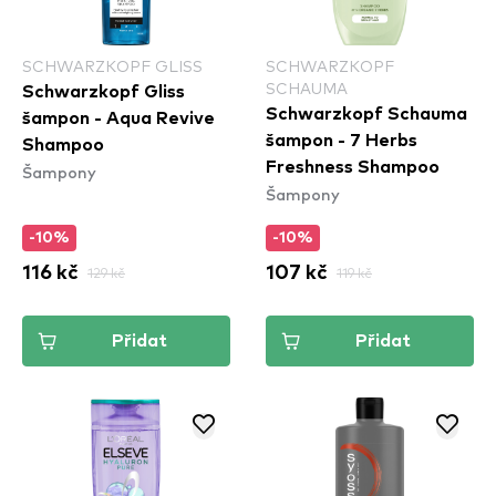
SCHWARZKOPF GLISS
SCHWARZKOPF
SCHAUMA
Schwarzkopf Gliss
Schwarzkopf Schauma
šampon - Aqua Revive
šampon - 7 Herbs
Shampoo
Freshness Shampoo
Šampony
Šampony
-10%
-10%
116 kč
129 kč
107 kč
119 kč
Přidat
Přidat