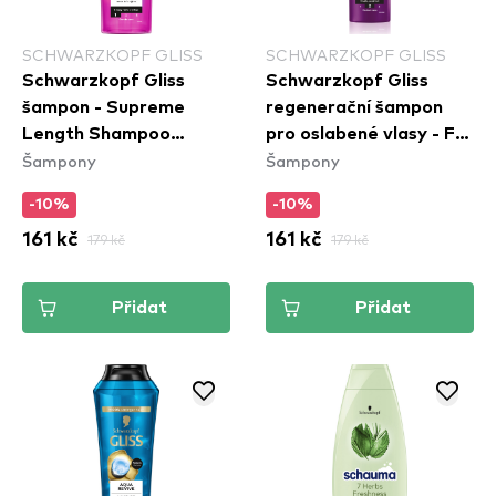
SCHWARZKOPF GLISS
SCHWARZKOPF GLISS
Schwarzkopf Gliss
Schwarzkopf Gliss
šampon - Supreme
regenerační šampon
Length Shampoo
pro oslabené vlasy - Full
Šampony
Šampony
(400ml)
Hair Wonder Shampoo
(400ml)
-10%
-10%
161 kč
179 kč
161 kč
179 kč
Přidat
Přidat