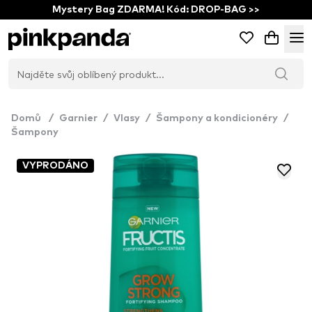
Mystery Bag ZDARMA! Kód: DROP-BAG >>
Domů
/
Garnier
/
Vlasy
/
Šampony a kondicionéry
/
Šampony
VYPRODÁNO