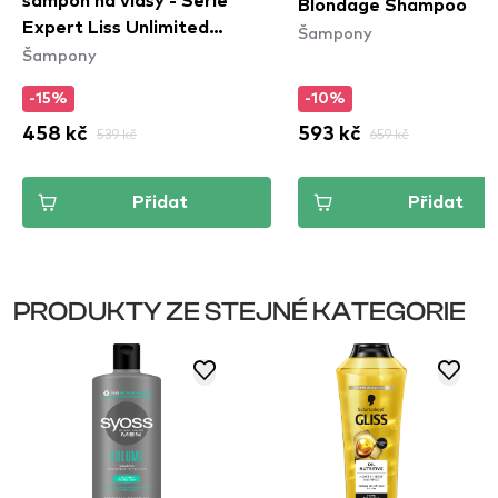
šampon na vlasy - Serie
Blondage Shampoo
Expert Liss Unlimited
Šampony
Šampony
Shampoo
-15%
-10%
458 kč
539 kč
593 kč
659 kč
Přidat
Přidat
PRODUKTY ZE STEJNÉ KATEGORIE