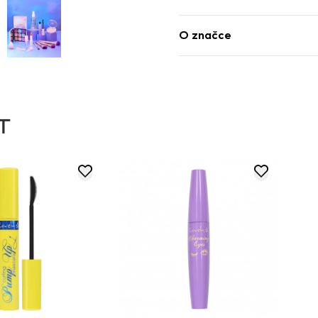
O značce
T