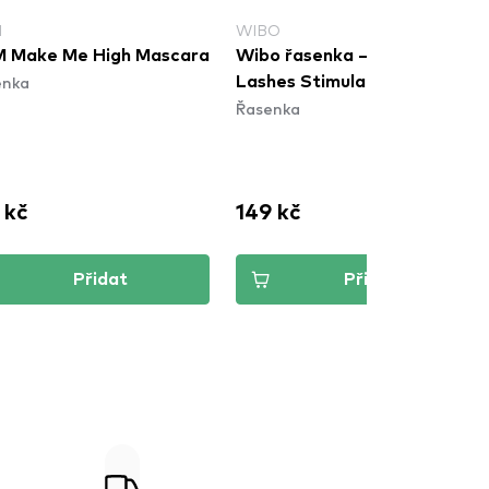
M
WIBO
 Make Me High Mascara
Wibo řasenka – Growing
enka
Lashes Stimulator Mascara
Řasenka
 kč
149 kč
Přidat
Přidat