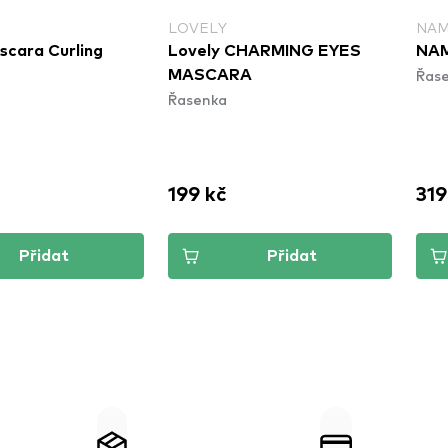
LOVELY
NA
scara Curling
Lovely CHARMING EYES
NAM
Řas
MASCARA
Řasenka
199 kč
319
Přidat
Přidat