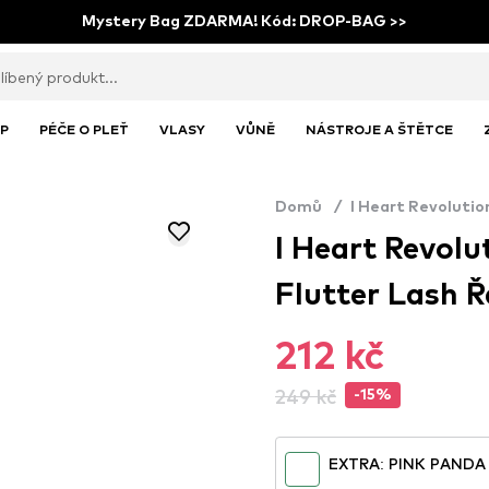
Mystery Bag ZDARMA! Kód: DROP-BAG >>
P
PÉČE O PLEŤ
VLASY
VŮNĚ
NÁSTROJE A ŠTĚTCE
Domů
/
I Heart Revolutio
I Heart Revolu
Flutter Lash 
212 kč
249 kč
-15%
EXTRA: PINK PANDA 