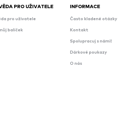
VĚDA PRO UŽIVATELE
INFORMACE
da pro uživatele
Často kladené otázky
můj balíček
Kontakt
Spolupracuj s námi!
Dárkové poukazy
O nás