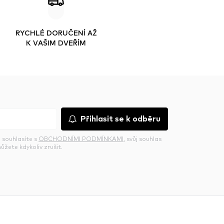
RYCHLÉ DORUČENÍ AŽ
K VAŠIM DVEŘÍM
Přihlasit se k odběru
 souhlasíte s
OBCHODNÍMI PODMÍNKAMI
, svůj souhlas
ůžete kdykoliv zrušit.