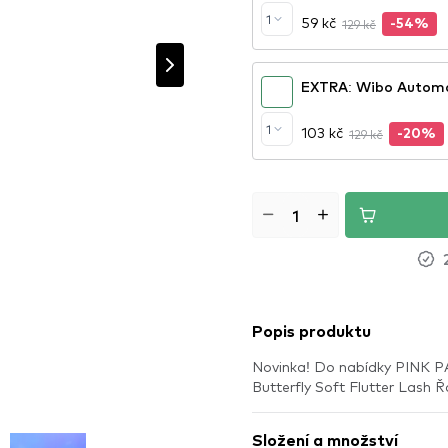
1
59 kč
129 kč
-54%
EXTRA: Wibo Automat
1
103 kč
129 kč
-20%
Popis produktu
Novinka! Do nabídky PINK PA
Butterfly Soft Flutter Lash 
Složení a množství