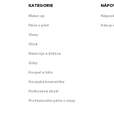
KATEGORIE
NÁPO
Make-up
Nápově
Péče o pleť
Kde je 
Vlasy
Vůně
Nástroje a štětce
Zuby
Koupel a tělo
Korejská kosmetika
Poškozené zboží
Profesionální péče o vlasy