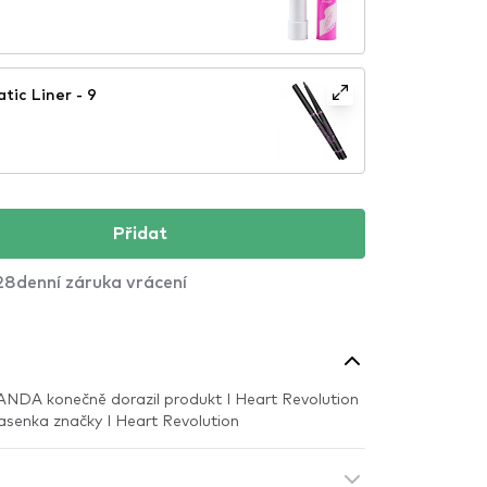
ic Liner - 9
Přidat
28denní záruka vrácení
NDA konečně dorazil produkt I Heart Revolution
Řasenka značky I Heart Revolution