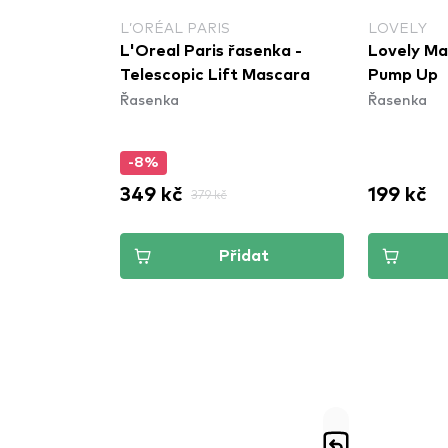
L’ORÉAL PARIS
LOVELY
nka -
L'Oreal Paris řasenka -
Lovely Ma
x Black
Telescopic Lift Mascara
Pump Up
Řasenka
Řasenka
-8%
349 kč
199 kč
379 kč
dat
Přidat