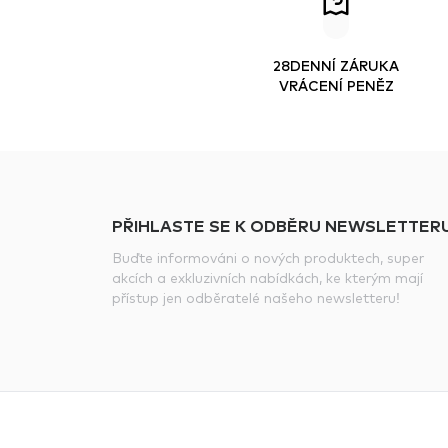
28DENNÍ ZÁRUKA
VRÁCENÍ PENĚZ
PŘIHLASTE SE K ODBĚRU NEWSLETTERU
Buďte informováni o nových produktech, super
akcích a exkluzivních nabídkách, ke kterým mají
přístup jen odběratelé našeho newsletteru!