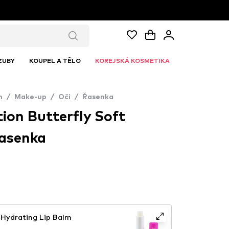
ZUBY
KOUPEL A TĚLO
KOREJSKÁ KOSMETIKA
n
/
Make-up
/
Oči
/
Řasenka
tion Butterfly Soft
Řasenka
Hydrating Lip Balm