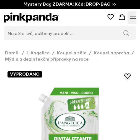
Mystery Bag ZDARMA! Kód: DROP-BAG >>
Domů
/
L'Angelica
/
Koupel a tělo
/
Koupel a sprcha
/
Mýdla a dezinfekční přípravky na ruce
VYPRODÁNO