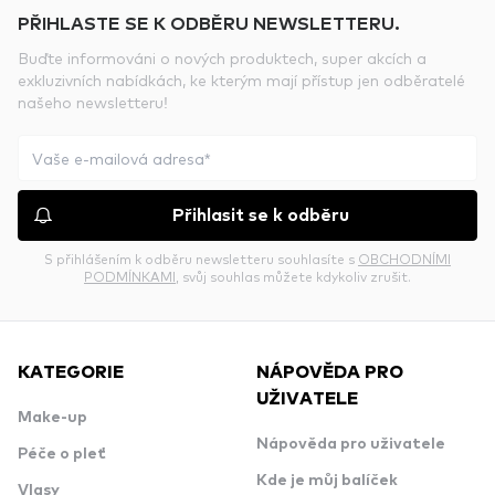
PŘIHLASTE SE K ODBĚRU NEWSLETTERU.
Buďte informováni o nových produktech, super akcích a
exkluzivních nabídkách, ke kterým mají přístup jen odběratelé
našeho newsletteru!
Přihlasit se k odběru
S přihlášením k odběru newsletteru souhlasíte s
OBCHODNÍMI
PODMÍNKAMI
, svůj souhlas můžete kdykoliv zrušit.
KATEGORIE
NÁPOVĚDA PRO
UŽIVATELE
Make-up
Nápověda pro uživatele
Péče o pleť
Kde je můj balíček
Vlasy