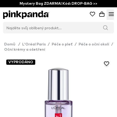
Mystery Bag ZDARMA! Kód: DROP-BAG >>
Domů
/
L’Oréal Paris
/
Péče o pleť
/
Péče o oční okolí
/
Oční krémy a ošetření
VYPRODÁNO