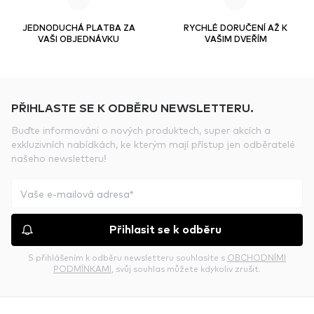
JEDNODUCHÁ PLATBA ZA
RYCHLÉ DORUČENÍ AŽ K
VAŠI OBJEDNÁVKU
VAŠIM DVEŘÍM
PŘIHLASTE SE K ODBĚRU NEWSLETTERU.
Buďte informováni o nových produktech, super akcích a
exkluzivních nabídkách, ke kterým mají přístup jen odběratelé
našeho newsletteru!
Přihlasit se k odběru
S přihlášením k odběru newsletteru souhlasíte s
OBCHODNÍMI
PODMÍNKAMI
, svůj souhlas můžete kdykoliv zrušit.