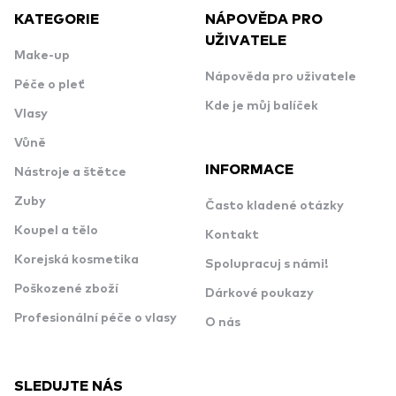
KATEGORIE
NÁPOVĚDA PRO
UŽIVATELE
Make-up
Nápověda pro uživatele
Péče o pleť
Kde je můj balíček
Vlasy
Vůně
INFORMACE
Nástroje a štětce
Zuby
Často kladené otázky
Koupel a tělo
Kontakt
Korejská kosmetika
Spolupracuj s námi!
Poškozené zboží
Dárkové poukazy
Profesionální péče o vlasy
O nás
SLEDUJTE NÁS