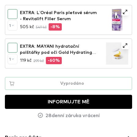
EXTRA: L’Oréal Paris pleťové sérum
- Revitalift Filler Serum
1
505 kč
549 kč
-8%
EXTRA: MAYANI hydratační
polštářky pod oči Gold Hydrating
Eye Patches
1
119 kč
299 kč
-60%
Vyprodáno
INFORMUJTE MĚ
28denní záruka vrácení