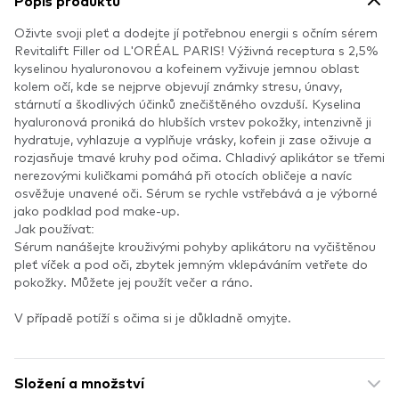
Popis produktu
Oživte svoji pleť a dodejte jí potřebnou energii s očním sérem
Revitalift Filler od L'ORÉAL PARIS! Výživná receptura s 2,5%
kyselinou hyaluronovou a kofeinem vyživuje jemnou oblast
kolem očí, kde se nejprve objevují známky stresu, únavy,
stárnutí a škodlivých účinků znečištěného ovzduší. Kyselina
hyaluronová proniká do hlubších vrstev pokožky, intenzivně ji
hydratuje, vyhlazuje a vyplňuje vrásky, kofein ji zase oživuje a
rozjasňuje tmavé kruhy pod očima. Chladivý aplikátor se třemi
nerezovými kuličkami pomáhá při otocích obličeje a navíc
osvěžuje unavené oči. Sérum se rychle vstřebává a je výborné
jako podklad pod make-up.
Jak používat:
Sérum nanášejte krouživými pohyby aplikátoru na vyčištěnou
pleť víček a pod oči, zbytek jemným vklepáváním vetřete do
pokožky. Můžete jej použít večer a ráno.
V případě potíží s očima si je důkladně omyjte.
Složení a množství