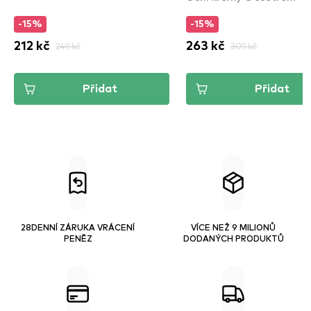
-15%
-15%
212 kč
249 kč
263 kč
309 kč
Přidat
Přidat
28DENNÍ ZÁRUKA VRÁCENÍ
VÍCE NEŽ 9 MILIONŮ
PENĚZ
DODANÝCH PRODUKTŮ