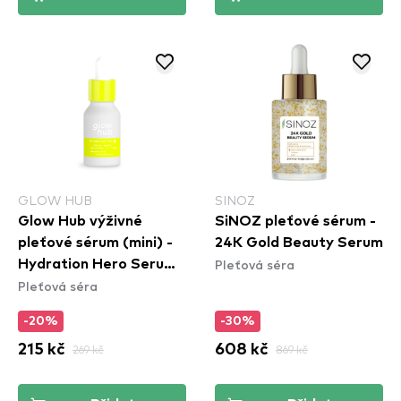
GLOW HUB
SINOZ
Glow Hub výživné
SiNOZ pleťové sérum -
pleťové sérum (mini) -
24K Gold Beauty Serum
Pleťová séra
Hydration Hero Serum -
Pleťová séra
Mini
-20%
-30%
215 kč
269 kč
608 kč
869 kč