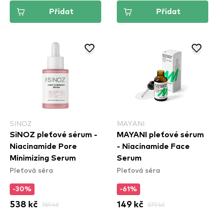
Přidat
Přidat
SINOZ
MAYANI
SiNOZ pleťové sérum -
MAYANI pleťové sérum
Niacinamide Pore
- Niacinamide Face
Minimizing Serum
Serum
Pleťová séra
Pleťová séra
-30%
-61%
538 kč
769 kč
149 kč
379 kč