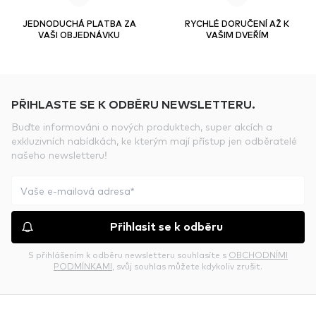
JEDNODUCHÁ PLATBA ZA
RYCHLÉ DORUČENÍ AŽ K
VAŠI OBJEDNÁVKU
VAŠIM DVEŘÍM
PŘIHLASTE SE K ODBĚRU NEWSLETTERU.
Buďte informováni o nových produktech, super akcích a
exkluzivních nabídkách, ke kterým mají přístup jen odběratelé
našeho newsletteru!
Přihlasit se k odběru
S přihlášením k odběru newsletteru souhlasíte s
OBCHODNÍMI
PODMÍNKAMI
, svůj souhlas můžete kdykoliv zrušit.