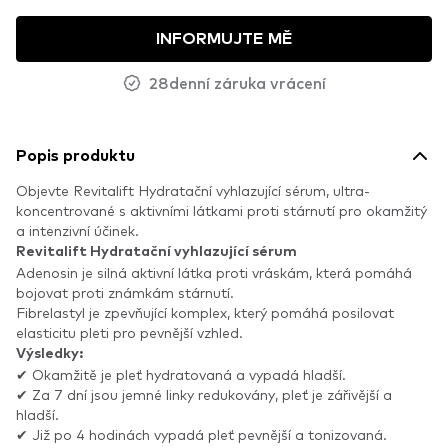
INFORMUJTE MĚ
28denní záruka vrácení
Popis produktu
Objevte Revitalift Hydratační vyhlazující sérum, ultra-
koncentrované s aktivními látkami proti stárnutí pro okamžitý
a intenzivní účinek.
Revitalift Hydratační vyhlazující sérum
Adenosin je silná aktivní látka proti vráskám, která pomáhá
bojovat proti známkám stárnutí.
Fibrelastyl je zpevňující komplex, který pomáhá posilovat
elasticitu pleti pro pevnější vzhled.
Výsledky:
✔ Okamžitě je pleť hydratovaná a vypadá hladší.
✔ Za 7 dní jsou jemné linky redukovány, pleť je zářivější a
hladší.
✔ Již po 4 hodinách vypadá pleť pevnější a tonizovaná.