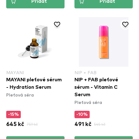
Přidat
Přidat
MAYANI
NIP + FAB
MAYANI pleťové sérum
NIP + FAB pleťové
- Hydration Serum
sérum - Vitamin C
Pleťová séra
Serum
Pleťová séra
-15%
-10%
645 kč
759 kč
491 kč
545 kč