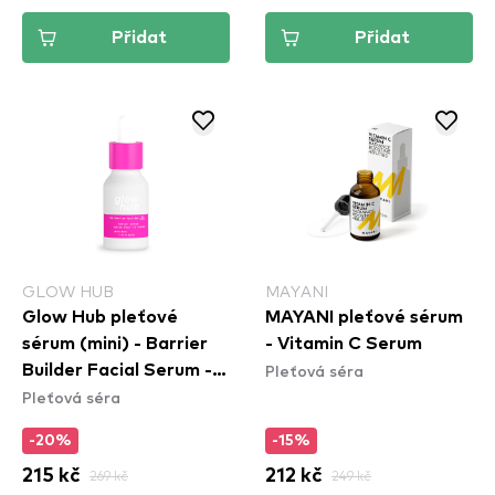
Přidat
Přidat
GLOW HUB
MAYANI
Glow Hub pleťové
MAYANI pleťové sérum
sérum (mini) - Barrier
- Vitamin C Serum
Pleťová séra
Builder Facial Serum -
Pleťová séra
Mini
-20%
-15%
215 kč
269 kč
212 kč
249 kč