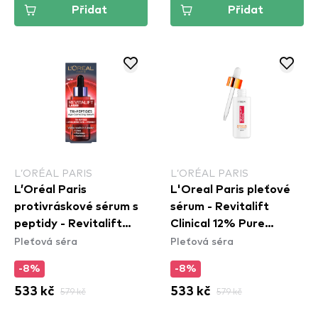
Přidat
Přidat
L’ORÉAL PARIS
L’ORÉAL PARIS
L’Oréal Paris
L'Oreal Paris pleťové
protivráskové sérum s
sérum - Revitalift
peptidy - Revitalift
Clinical 12% Pure
Pleťová séra
Pleťová séra
Laser Tri-Peptides Age
Vitamin C Face
Correcting Serum
Brightening Serum
-8%
-8%
533 kč
579 kč
533 kč
579 kč