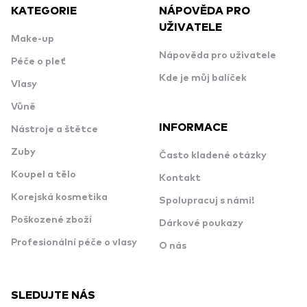
KATEGORIE
NÁPOVĚDA PRO
UŽIVATELE
Make-up
Nápověda pro uživatele
Péče o pleť
Kde je můj balíček
Vlasy
Vůně
INFORMACE
Nástroje a štětce
Zuby
Často kladené otázky
Koupel a tělo
Kontakt
Korejská kosmetika
Spolupracuj s námi!
Poškozené zboží
Dárkové poukazy
Profesionální péče o vlasy
O nás
SLEDUJTE NÁS