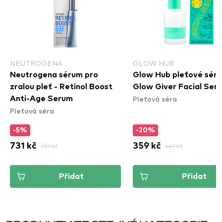
NEUTROGENA
GLOW HUB
Neutrogena sérum pro
Glow Hub pleťové séru
zralou pleť - Retinol Boost
Glow Giver Facial Ser
Pleťová séra
Anti-Age Serum
Pleťová séra
-5%
-20%
731 kč
769 kč
359 kč
449 kč
Přidat
Přidat