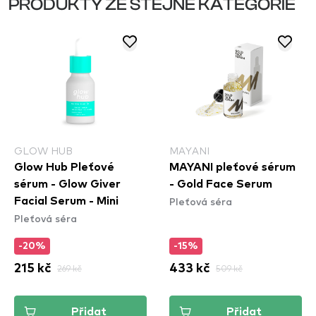
PRODUKTY ZE STEJNÉ KATEGORIE
GLOW HUB
MAYANI
Glow Hub Pleťové
MAYANI pleťové sérum
sérum - Glow Giver
- Gold Face Serum
Pleťová séra
Facial Serum - Mini
Pleťová séra
-20%
-15%
215 kč
269 kč
433 kč
509 kč
Přidat
Přidat