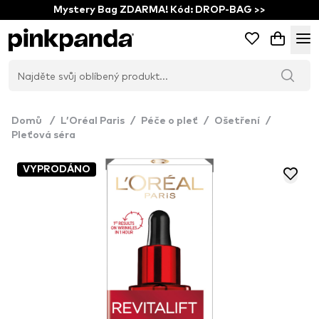
Mystery Bag ZDARMA! Kód: DROP-BAG >>
Domů
/
L’Oréal Paris
/
Péče o pleť
/
Ošetření
/
Pleťová séra
VYPRODÁNO