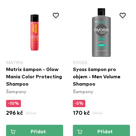
MATRIX
SYOSS
Matrix šampon - Glow
Syoss šampon pro
Mania Color Protecting
objem - Men Volume
Shampoo
Shampoo
Šampony
Šampony
-10%
-5%
296 kč
329 kč
170 kč
179 kč
Přidat
Přidat