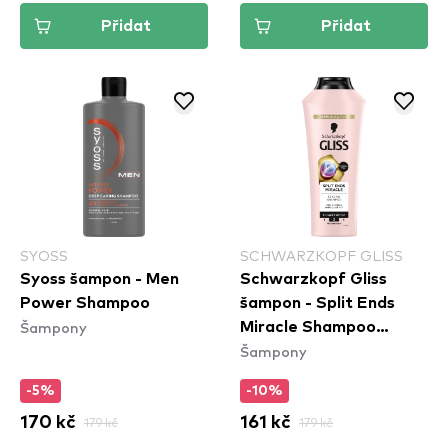
Přidat
Přidat
SYOSS
SCHWARZKOPF GLISS
Syoss šampon - Men
Schwarzkopf Gliss
Power Shampoo
šampon - Split Ends
Šampony
Miracle Shampoo
Šampony
(400ml)
-5%
-10%
170 kč
179 kč
161 kč
179 kč