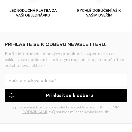
JEDNODUCHÁ PLATBA ZA
RYCHLÉ DORUČENÍ AŽ K
VAŠI OBJEDNÁVKU
VAŠIM DVEŘÍM
PŘIHLASTE SE K ODBĚRU NEWSLETTERU.
Buďte informováni o nových produktech, super akcích a
exkluzivních nabídkách, ke kterým mají přístup jen odběratelé
našeho newsletteru!
Přihlasit se k odběru
S přihlášením k odběru newsletteru souhlasíte s
OBCHODNÍMI
PODMÍNKAMI
, svůj souhlas můžete kdykoliv zrušit.