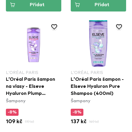
Přidat
Přidat
L’ORÉAL PARIS
L’ORÉAL PARIS
L’Oréal Paris šampon
L'Oréal Paris šampon -
na vlasy - Elseve
Elseve Hyaluron Pure
Hyaluron Plump
Shampoo (400ml)
Šampony
Šampony
Shampoo
-8%
-8%
109 kč
119 kč
137 kč
149 kč