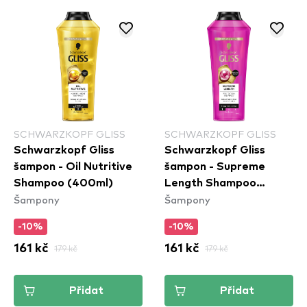
SCHWARZKOPF GLISS
SCHWARZKOPF GLISS
Schwarzkopf Gliss
Schwarzkopf Gliss
šampon - Oil Nutritive
šampon - Supreme
Shampoo (400ml)
Length Shampoo
Šampony
Šampony
(400ml)
-10%
-10%
161 kč
179 kč
161 kč
179 kč
Přidat
Přidat