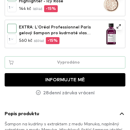
Highlighter - Icy Rose
1
144 kč
169 kč
-15%
EXTRA: L'Oréal Professionnel Paris
gelový šampon pro kudrnaté vlasy -
Curl Expression Anti-Buildup
1
560 kč
659 kč
-15%
Cleansing Jelly Shampoo
Vyprodáno
INFORMUJTE MĚ
28denní záruka vrácení
Popis produktu
Šampon na kudrliny s extraktem z medu Manuka, naplněný
extraktem z medu Manuka. Hloubkově čistící šampon ideální