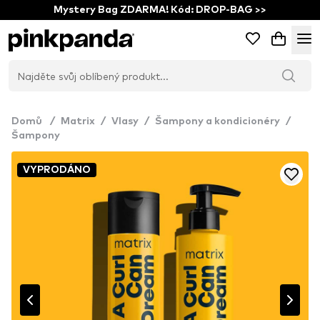
Mystery Bag ZDARMA! Kód: DROP-BAG >>
Domů
/
Matrix
/
Vlasy
/
Šampony a kondicionéry
/
Šampony
VYPRODÁNO