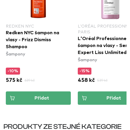
REDKEN NYC
L'ORÉAL PROFESSIONN
PARIS
Redken NYC šampon na
L'Oréal Professionnel 
vlasy - Frizz Dismiss
šampon na vlasy - Seri
Shampoo
Expert Liss Unlimited
Šampony
Šampony
Shampoo
-10%
-15%
575 kč
639 kč
458 kč
539 kč
Přidat
Přidat
PRODUKTY ZE STEJNÉ KATEGORIE