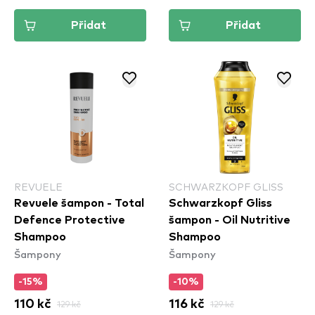
Přidat
Přidat
REVUELE
SCHWARZKOPF GLISS
Revuele šampon - Total
Schwarzkopf Gliss
Defence Protective
šampon - Oil Nutritive
Shampoo
Shampoo
Šampony
Šampony
-15%
-10%
110 kč
129 kč
116 kč
129 kč