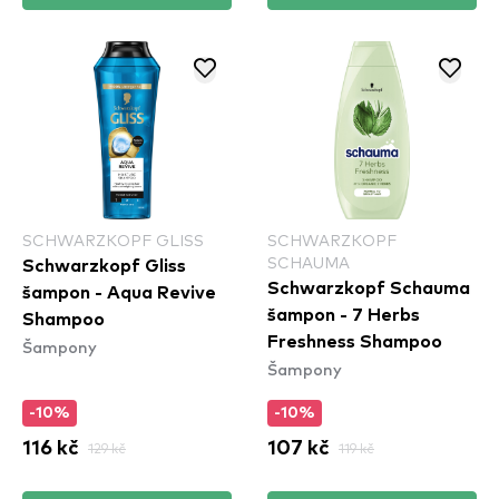
SCHWARZKOPF GLISS
SCHWARZKOPF
SCHAUMA
Schwarzkopf Gliss
Schwarzkopf Schauma
šampon - Aqua Revive
šampon - 7 Herbs
Shampoo
Freshness Shampoo
Šampony
Šampony
-10%
-10%
116 kč
129 kč
107 kč
119 kč