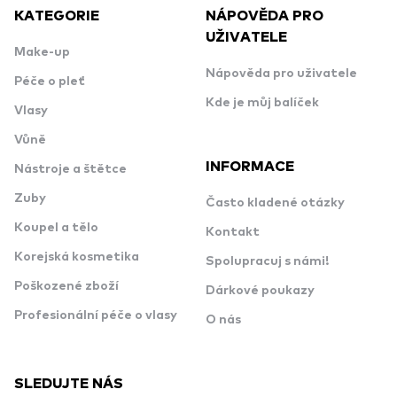
KATEGORIE
NÁPOVĚDA PRO
UŽIVATELE
Make-up
Nápověda pro uživatele
Péče o pleť
Kde je můj balíček
Vlasy
Vůně
INFORMACE
Nástroje a štětce
Zuby
Často kladené otázky
Koupel a tělo
Kontakt
Korejská kosmetika
Spolupracuj s námi!
Poškozené zboží
Dárkové poukazy
Profesionální péče o vlasy
O nás
SLEDUJTE NÁS