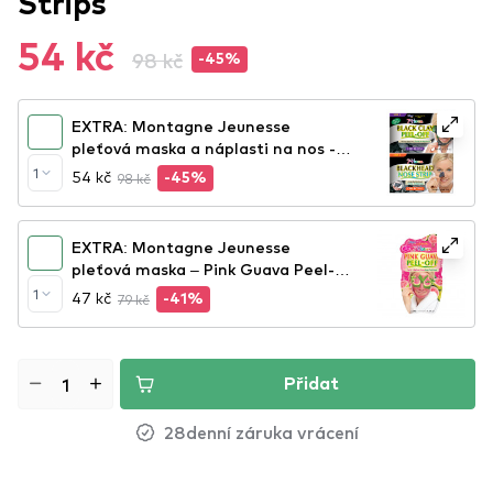
Strips
54 kč
98 kč
-45%
EXTRA: Montagne Jeunesse
pleťová maska a náplasti na nos -
Black Clay Peel-Off / Blackhead
1
54 kč
98 kč
-45%
Nose Strip
EXTRA: Montagne Jeunesse
pleťová maska – Pink Guava Peel-
Off Face Mask
1
47 kč
79 kč
-41%
Přidat
28denní záruka vrácení