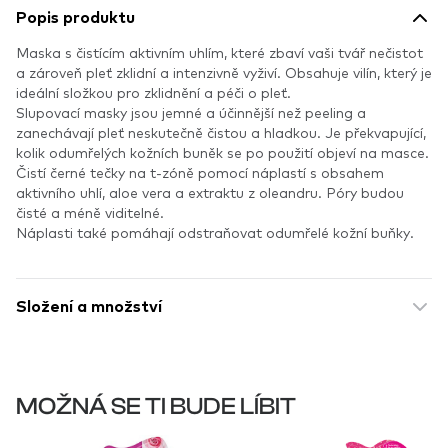
Popis produktu
Maska s čistícím aktivním uhlím, které zbaví vaši tvář nečistot
a zároveň pleť zklidní a intenzivně vyživí. Obsahuje vilín, který je
ideální složkou pro zklidnění a péči o pleť.
Slupovací masky jsou jemné a účinnější než peeling a
zanechávají pleť neskutečně čistou a hladkou. Je překvapující,
kolik odumřelých kožních buněk se po použití objeví na masce.
Čistí černé tečky na t-zóně pomocí náplastí s obsahem
aktivního uhlí, aloe vera a extraktu z oleandru. Póry budou
čisté a méně viditelné.
Náplasti také pomáhají odstraňovat odumřelé kožní buňky.
Složení a množství
MOŽNÁ SE TI BUDE LÍBIT