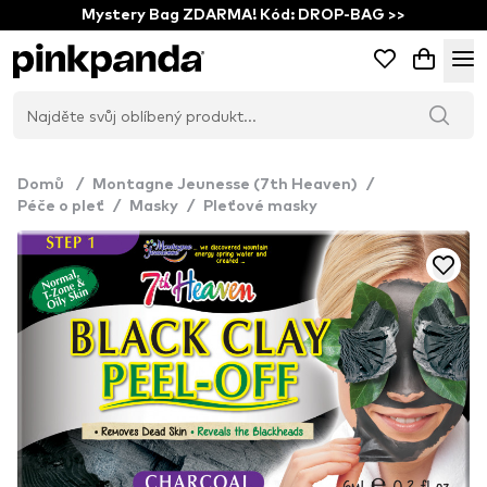
Mystery Bag ZDARMA! Kód: DROP-BAG >>
Domů
/
Montagne Jeunesse (7th Heaven)
/
Péče o pleť
/
Masky
/
Pleťové masky