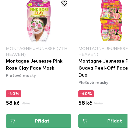
MONTAGNE JEUNESSE (7TH
MONTAGNE JEUNESSE 
HEAVEN)
HEAVEN)
Montagne Jeunesse Pink
Montagne Jeunesse Pi
Rose Clay Face Mask
Guava Peel-Off Face 
Pleťové masky
Duo
Pleťové masky
-40%
-40%
58 kč
96 kč
58 kč
96 kč
Přidat
Přidat