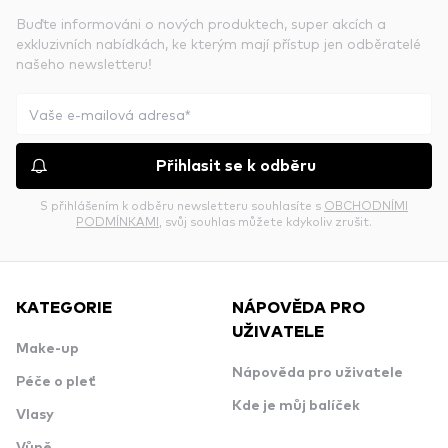
Buďte informováni o nových produktech, super akcích a
exkluzivních nabídkách, ke kterým mají přístup jen odběratelé
našeho newsletteru!
Přihlasit se k odběru
S přihlášením k odběru newsletteru souhlasíte s
OBCHODNÍMI
PODMÍNKAMI
, svůj souhlas můžete kdykoliv zrušit.
KATEGORIE
NÁPOVĚDA PRO
UŽIVATELE
Make-up
Nápověda pro uživatele
Péče o pleť
Kde je můj balíček
Vlasy
Vůně