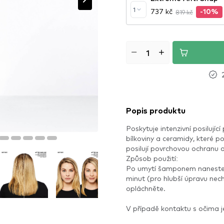
1
737 kč
819 kč
-10%
Popis produktu
Poskytuje intenzivní posilují
bílkoviny a ceramidy, které po
posilují povrchovou ochranu a
Způsob použití:
Po umytí šamponem naneste n
minut (pro hlubší úpravu nech
opláchněte.
V případě kontaktu s očima 