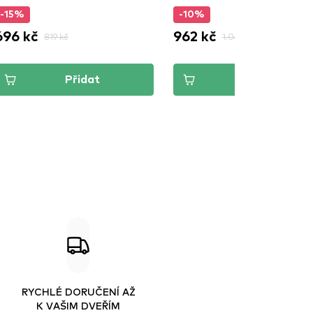
-15%
-10%
696 kč
962 kč
819 kč
1.069 kč
Přidat
Přidat
RYCHLÉ DORUČENÍ AŽ
K VAŠIM DVEŘÍM