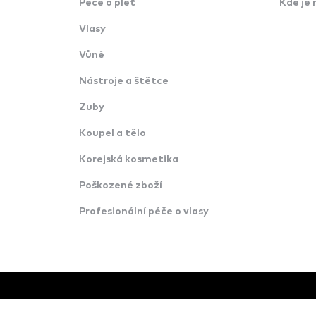
Péče o pleť
Kde je 
Vlasy
Vůně
Nástroje a štětce
Zuby
Koupel a tělo
Korejská kosmetika
Poškozené zboží
Profesionální péče o vlasy
© Všechna práva vyhrazena · Konverzija d.o