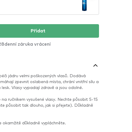
Přidat
28denní záruka vrácení
cí péči jádru velmi poškozených vlasů. Dodává
máhají zpevnit oslabená místa, chrání vnitřní sílu a
 lesk. Vlasy vypadají zdravě a jsou odolné.
a ručníkem vysušené vlasy. Nechte působit 5-15
te působit tak dlouho, jak si přejete). Důkladně
je okamžitě důkladně vypláchněte.