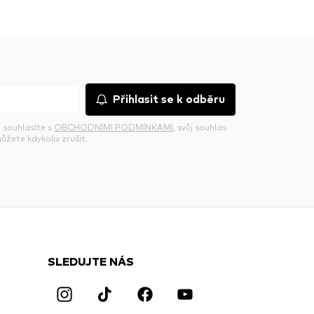
Přihlasit se k odběru
 souhlasíte s
OBCHODNÍMI PODMÍNKAMI
, svůj souhlas
ůžete kdykoliv zrušit.
SLEDUJTE NÁS