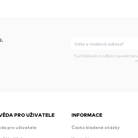
.
S přihlášením k odběru newsletteru
m
VĚDA PRO UŽIVATELE
INFORMACE
da pro uživatele
Často kladené otázky