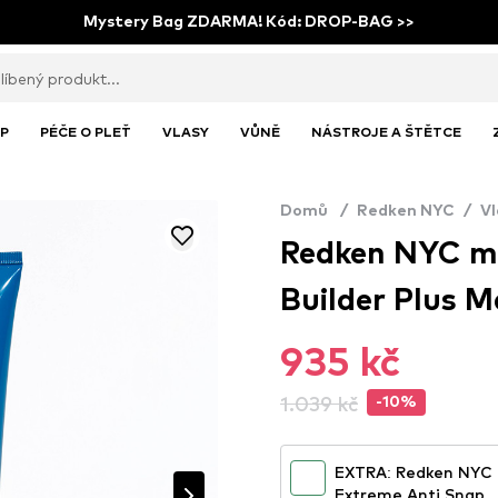
Mystery Bag ZDARMA! Kód: DROP-BAG >>
P
PÉČE O PLEŤ
VLASY
VŮNĚ
NÁSTROJE A ŠTĚTCE
Domů
/
Redken NYC
/
Vl
Redken NYC ma
Builder Plus M
935 kč
1.039 kč
-10%
EXTRA: Redken NYC b
Extreme Anti Snap