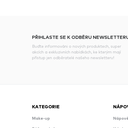
PŘIHLASTE SE K ODBĚRU NEWSLETTERU
Buďte informováni o nových produktech, super
akcích a exkluzivních nabídkách, ke kterým mají
přístup jen odběratelé našeho newsletteru!
KATEGORIE
NÁPO
Make-up
Nápově