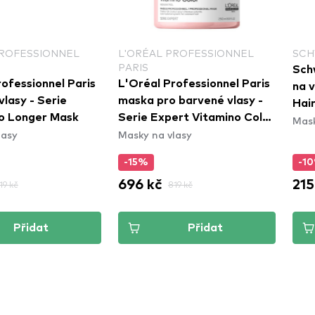
PROFESSIONNEL
L'ORÉAL PROFESSIONNEL
SCH
PARIS
Sch
ofessionnel Paris
L'Oréal Professionnel Paris
na v
lasy - Serie
maska pro barvené vlasy -
Hai
o Longer Mask
Serie Expert Vitamino Color
Mask
lasy
Masky na vlasy
Mask
-15%
-1
696 kč
215
19 kč
819 kč
Přidat
Přidat