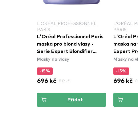
SSIONNEL
L'ORÉAL PROFESSIONNEL
L'ORÉAL 
PARIS
PARIS
onnel Paris
L'Oréal Professionnel Paris
L'Oréal Pr
 Serie
maska pro blond vlasy -
maska na v
etox Mask
Serie Expert Blondifier
Expert Pr
Masky na vlasy
Masky na v
Mask
-15%
-15%
696 kč
696 kč
819 kč
8
dat
Přidat