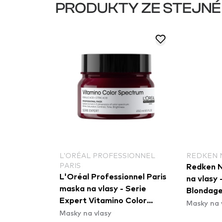
PRODUKTY ZE STEJNÉ
L'ORÉAL PROFESSIONNEL
REDKEN 
PARIS
Redken N
L'Oréal Professionnel Paris
na vlasy 
maska na vlasy - Serie
Blondage
Expert Vitamino Color
Masky na 
Brass Ma
Masky na vlasy
Spectrum Masque