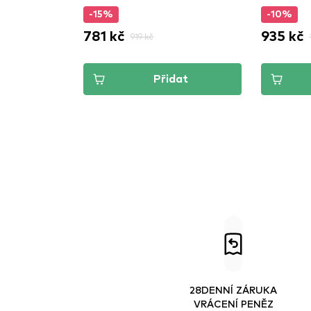
-15%
-10%
781 kč
935 kč
919 kč
Přidat
28DENNÍ ZÁRUKA
VRÁCENÍ PENĚZ