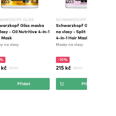
WARZKOPF GLISS
SCHWARZKOPF GLISS
warzkopf Gliss maska
Schwarzkopf Gliss maska
lasy - Oil Nutritive 4-In-1
na vlasy - Split Ends Miracle
r Mask
4-In-1 Hair Mask
y na vlasy
Masky na vlasy
0%
-10%
 kč
215 kč
239 kč
239 kč
Přidat
Přidat