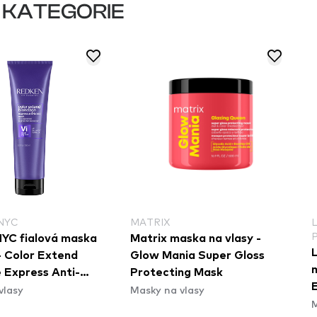
 KATEGORIE
NYC
MATRIX
YC fialová maska
Matrix maska na vlasy -
L
- Color Extend
Glow Mania Super Gloss
m
 Express Anti-
Protecting Mask
vlasy
Masky na vlasy
sk
M