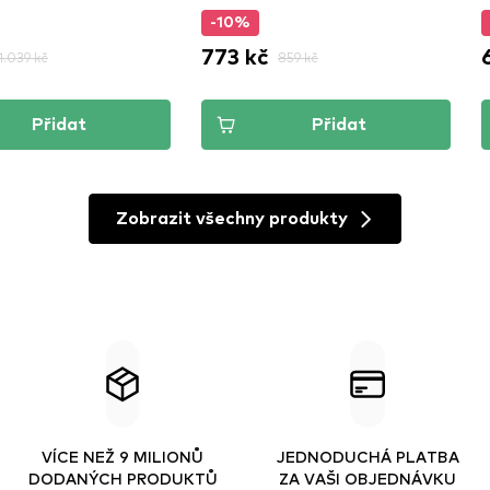
-10%
773 kč
1.039 kč
859 kč
Přidat
Přidat
Zobrazit všechny produkty
VÍCE NEŽ 9 MILIONŮ
JEDNODUCHÁ PLATBA
DODANÝCH PRODUKTŮ
ZA VAŠI OBJEDNÁVKU