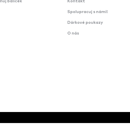
můj balíček
Kontakt
Spolupracuj s námi!
Dárkové poukazy
O nás
.o.