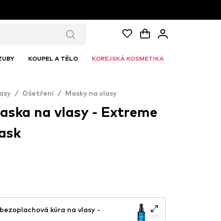
ZUBY
KOUPEL A TĚLO
KOREJSKÁ KOSMETIKA
asy
/
Ošetření
/
Masky na vlasy
ska na vlasy - Extreme
ask
ezoplachová kúra na vlasy -