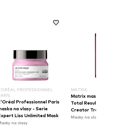
L'ORÉAL PROFESSIONNEL
MATRIX
PARIS
Matrix maska na vlasy -
'Oréal Professionnel Paris
Total Results Miracle
aska na vlasy - Serie
Creator Treatment Mask
Expert Liss Unlimited Mask
Masky na vlasy
asky na vlasy