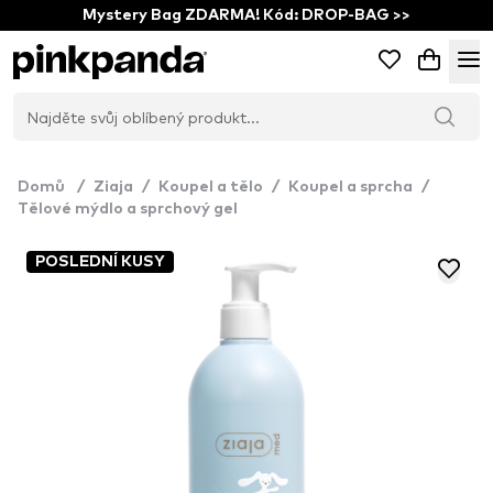
Mystery Bag ZDARMA! Kód: DROP-BAG >>
Domů
/
Ziaja
/
Koupel a tělo
/
Koupel a sprcha
/
Tělové mýdlo a sprchový gel
POSLEDNÍ KUSY