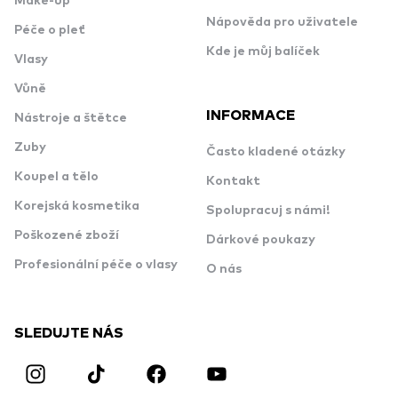
Make-up
Nápověda pro uživatele
Péče o pleť
Kde je můj balíček
Vlasy
Vůně
INFORMACE
Nástroje a štětce
Zuby
Často kladené otázky
Koupel a tělo
Kontakt
Korejská kosmetika
Spolupracuj s námi!
Poškozené zboží
Dárkové poukazy
Profesionální péče o vlasy
O nás
SLEDUJTE NÁS