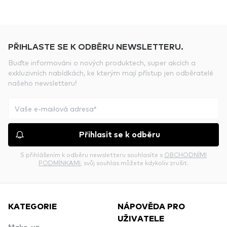
PŘIHLASTE SE K ODBĚRU NEWSLETTERU.
Buďte informováni o nových produktech, super akcích a
exkluzivních nabídkách, ke kterým mají přístup jen odběratelé
našeho newsletteru!
Přihlasit se k odběru
S přihlášením k odběru newsletteru souhlasíte s
OBCHODNÍMI
PODMÍNKAMI
, svůj souhlas můžete kdykoliv zrušit.
KATEGORIE
NÁPOVĚDA PRO
UŽIVATELE