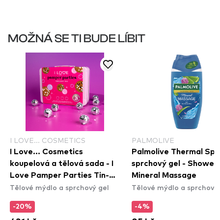
MOŽNÁ SE TI BUDE LÍBIT
I LOVE... COSMETICS
PALMOLIVE
I Love... Cosmetics
Palmolive Thermal Spa
koupelová a tělová sada - I
sprchový gel - Shower 
Love Pamper Parties Tin-
Mineral Massage
Tělové mýdlo a sprchový gel
Tělové mýdlo a sprchový 
Dulgent Trio
-20%
-4%