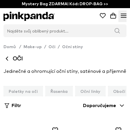
Mystery Bag ZDARMA! Kód: DROP-BAG >>
Domů
/
Make-up
/
Oči
/
Oční stíny
OČI
Paletky na oči
Řasenka
Oční linky
Obočí
Filtr
Doporučujeme