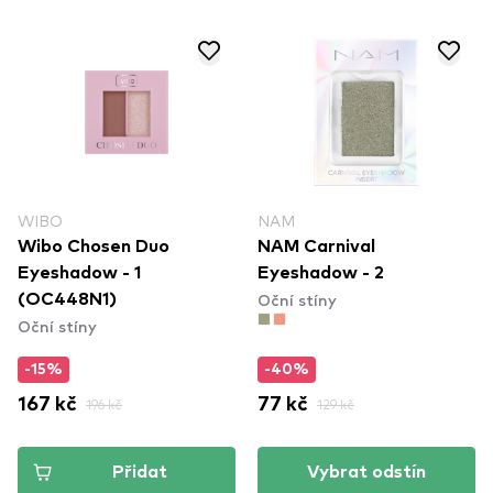
WIBO
NAM
Wibo Chosen Duo
NAM Carnival
Eyeshadow - 1
Eyeshadow - 2
Oční stíny
(OC448N1)
Oční stíny
-15%
-40%
167 kč
196 kč
77 kč
129 kč
Přidat
Vybrat odstín