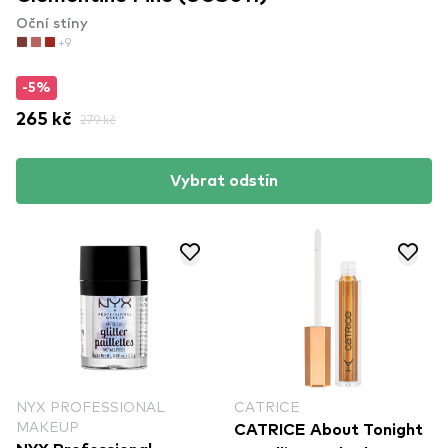
Oční stíny
+9
-5%
265 kč
279 kč
Vybrat odstín
NYX PROFESSIONAL
CATRICE
MAKEUP
CATRICE About Tonight