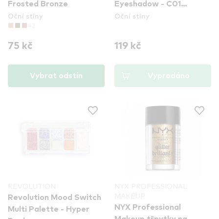
Frosted Bronze
Eyeshadow - C01
Oční stíny
Oční stíny
Enchanting Lights
+2
75 kč
119 kč
Vybrat odstín
Vyprodáno
REVOLUTION
NYX PROFESSIONAL
MAKEUP
Revolution Mood Switch
NYX Professional
Multi Palette - Hyper