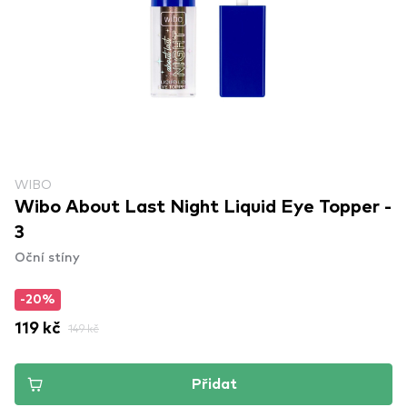
WIBO
Wibo About Last Night Liquid Eye Topper -
3
Oční stíny
-20%
119 kč
149 kč
Přidat