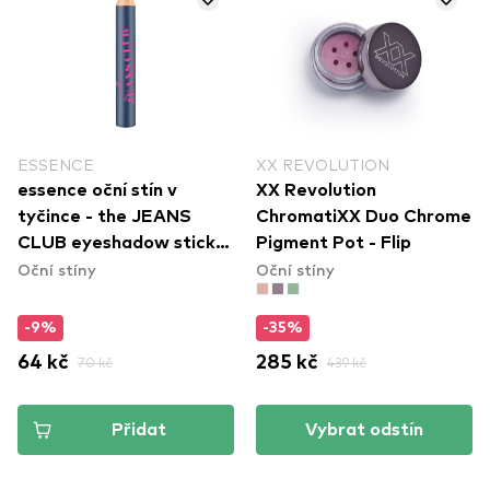
ESSENCE
XX REVOLUTION
essence oční stín v
XX Revolution
tyčince - the JEANS
ChromatiXX Duo Chrome
CLUB eyeshadow stick
Pigment Pot - Flip
Oční stíny
Oční stíny
01
-9%
-35%
64 kč
70 kč
285 kč
439 kč
Přidat
Vybrat odstín