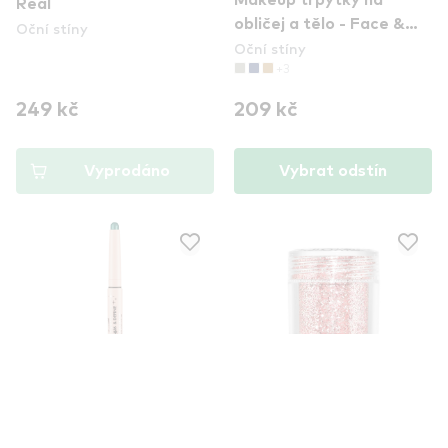
Makeup třpytky na
Real
obličej a tělo - Face &
Oční stíny
Oční stíny
Body Glitter – Bronze
+3
(GLI08)
249 kč
209 kč
Vyprodáno
Vybrat odstín
BARRY M
BARRY M
Barry M Dazzle Define
Barry M Bio Body Glitter
Metallic Crayon -
- Party Time