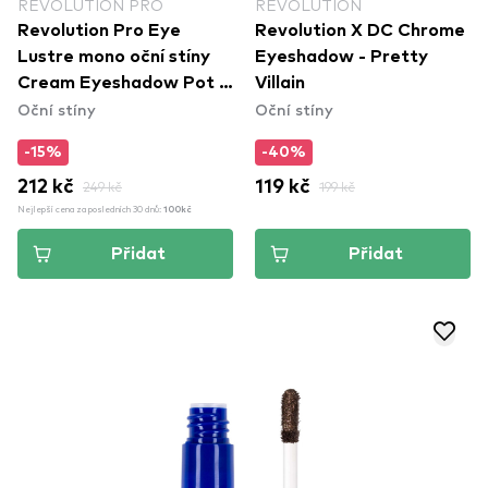
REVOLUTION PRO
REVOLUTION
Revolution Pro Eye
Revolution X DC Chrome
Lustre mono oční stíny
Eyeshadow - Pretty
Cream Eyeshadow Pot -
Villain
Oční stíny
Oční stíny
Duchesse
-15%
-40%
212 kč
249 kč
119 kč
199 kč
Nejlepší cena za posledních 30 dnů:
100kč
Přidat
Přidat