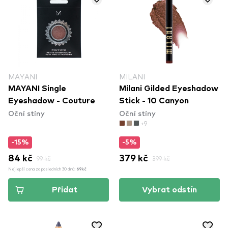
MAYANI
MILANI
MAYANI Single
Milani Gilded Eyeshadow
Eyeshadow - Couture
Stick - 10 Canyon
Oční stíny
Oční stíny
+9
-15%
-5%
84 kč
99 kč
379 kč
399 kč
Nejlepší cena za posledních 30 dnů:
69kč
Přidat
Vybrat odstín