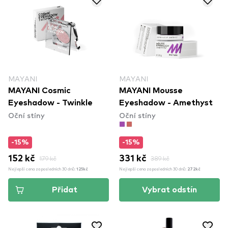
MAYANI
MAYANI
MAYANI Cosmic
MAYANI Mousse
Eyeshadow - Twinkle
Eyeshadow - Amethyst
Oční stíny
Oční stíny
-15%
-15%
152 kč
179 kč
331 kč
389 kč
Nejlepší cena za posledních 30 dnů:
Nejlepší cena za posledních 30 dnů:
125kč
272kč
Přidat
Vybrat odstín