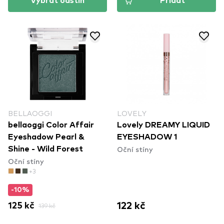
Vybrat odstín
Přidat
BELLAOGGI
LOVELY
bellaoggi Color Affair
Lovely DREAMY LIQUID
Eyeshadow Pearl &
EYESHADOW 1
Oční stíny
Shine - Wild Forest
Oční stíny
+3
-10%
122 kč
125 kč
139 kč