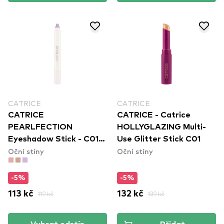
CATRICE
CATRICE
CATRICE
CATRICE - Catrice
PEARLFECTION
HOLLYGLAZING Multi-
Eyeshadow Stick - C01
Use Glitter Stick C01
Oční stíny
Oční stíny
Sparkles Of Pearls
-5%
-5%
113 kč
119 kč
132 kč
139 kč