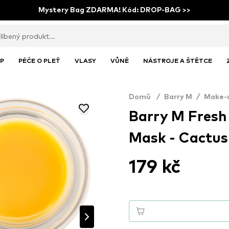
Mystery Bag ZDARMA! Kód: DROP-BAG >>
P
PÉČE O PLEŤ
VLASY
VŮNĚ
NÁSTROJE A ŠTĚTCE
Domů
/
Barry M
/
Make-
Barry M Fresh
Mask - Cactus
179 kč