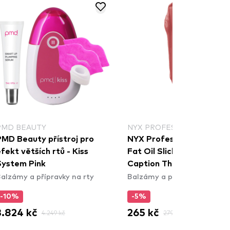
PMD BEAUTY
NYX PROFESSIONAL MAKE
PMD Beauty přístroj pro
NYX Professional Makeu
fekt větších rtů - Kiss
Fat Oil Slick Click - 19
System Pink
Caption This
alzámy a přípravky na rty
Balzámy a přípravky na rty
-10%
-5%
3.824 kč
265 kč
4.249 kč
279 kč