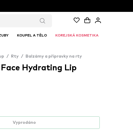
ZUBY
KOUPEL A TĚLO
KOREJSKÁ KOSMETIKA
up
/
Rty
/
Balzámy a přípravky na rty
 Face Hydrating Lip
Vyprodáno