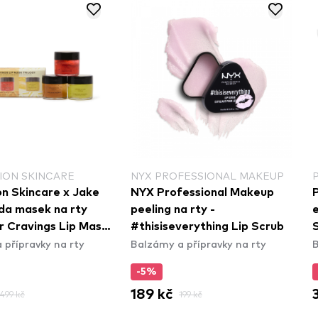
ION SKINCARE
NYX PROFESSIONAL MAKEUP
on Skincare x Jake
NYX Professional Makeup
da masek na rty
peeling na rty -
e
r Cravings Lip Mask
#thisiseverything Lip Scrub
 přípravky na rty
Balzámy a přípravky na rty
B
n
-5%
189 kč
499 kč
199 kč