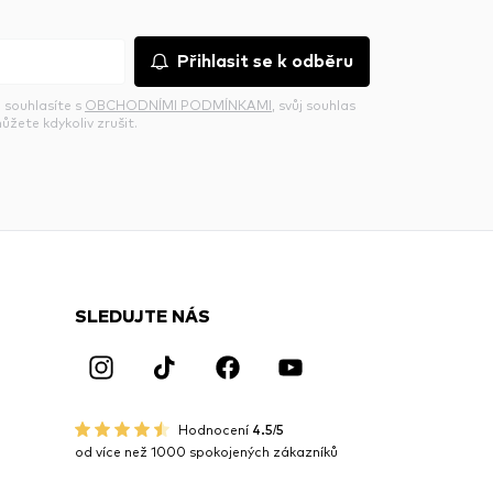
Přihlasit se k odběru
 souhlasíte s
OBCHODNÍMI PODMÍNKAMI
, svůj souhlas
ůžete kdykoliv zrušit.
SLEDUJTE NÁS
Hodnocení
4.5/5
od více než 1000 spokojených zákazníků