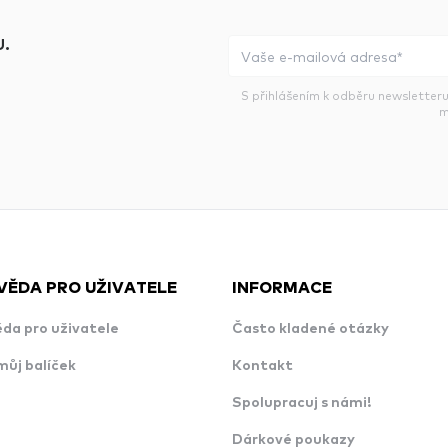
.
S přihlášením k odběru newsletteru
m
VĚDA PRO UŽIVATELE
INFORMACE
da pro uživatele
Často kladené otázky
můj balíček
Kontakt
Spolupracuj s námi!
Dárkové poukazy