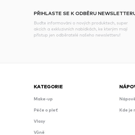
PŘIHLASTE SE K ODBĚRU NEWSLETTERU
Buďte informováni o nových produktech, super
akcích a exkluzivních nabídkách, ke kterým mají
přístup jen odběratelé našeho newsletteru!
KATEGORIE
NÁPO
Make-up
Nápově
Péče o pleť
Kde je 
Vlasy
Vůně