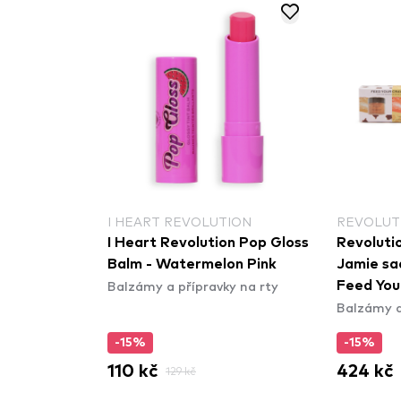
I HEART REVOLUTION
REVOLUT
I Heart Revolution Pop Gloss
Revoluti
Balm - Watermelon Pink
Jamie sa
Balzámy a přípravky na rty
Feed You
Balzámy a
Collectio
-15%
-15%
110 kč
424 kč
129 kč