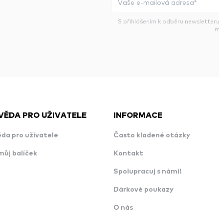
S přihlášením k odběru newsletteru
m
VĚDA PRO UŽIVATELE
INFORMACE
da pro uživatele
Často kladené otázky
můj balíček
Kontakt
Spolupracuj s námi!
Dárkové poukazy
O nás