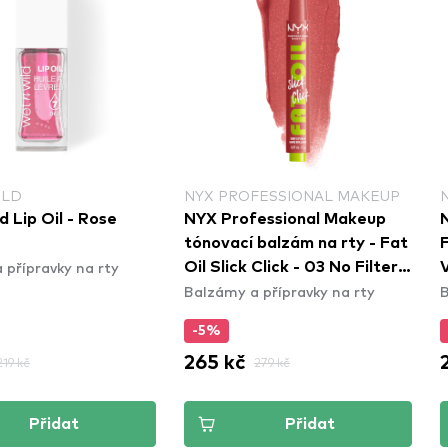
ILD
NYX PROFESSIONAL MAKEUP
d Lip Oil - Rose
NYX Professional Makeup
tónovací balzám na rty - Fat
F
 přípravky na rty
Oil Slick Click - 03 No Filter
V
Balzámy a přípravky na rty
B
Needed
-5%
265 kč
219 kč
279 kč
Přidat
Přidat