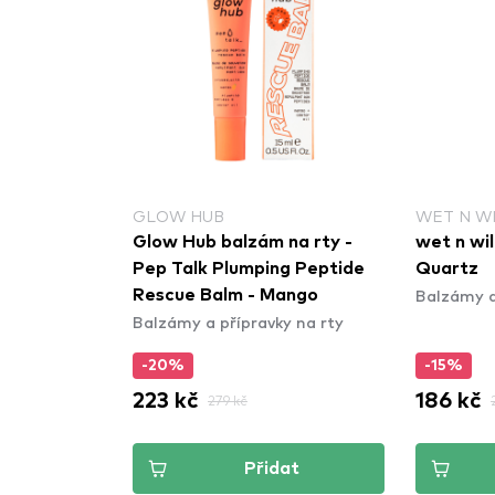
GLOW HUB
WET N W
Glow Hub balzám na rty -
wet n wil
Pep Talk Plumping Peptide
Quartz
Balzámy a
Rescue Balm - Mango
Balzámy a přípravky na rty
-20%
-15%
223 kč
186 kč
279 kč
Přidat