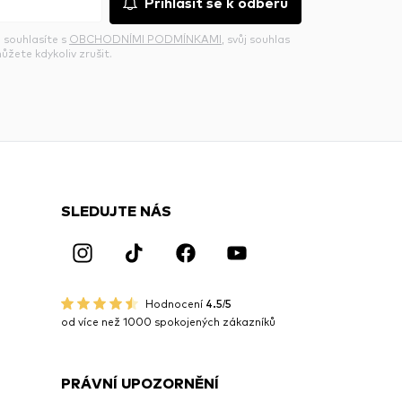
Přihlasit se k odběru
 souhlasíte s
OBCHODNÍMI PODMÍNKAMI
, svůj souhlas
ůžete kdykoliv zrušit.
SLEDUJTE NÁS
Hodnocení
4.5/5
od více než 1000 spokojených zákazníků
PRÁVNÍ UPOZORNĚNÍ