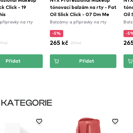
ssional Makeup
NYX Professional Makeup
NYX
ck Click - 19
tónovací balzám na rty - Fat
tóno
his
Oil Slick Click - 07 Dm Me
Oil 
přípravky na rty
Balzámy a přípravky na rty
Balz
Cha
-5%
-5
265 kč
265
79 kč
279 kč
Přidat
Přidat
 KATEGORIE