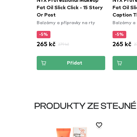
troj pro
NYX Professional Makeup
NYX Profe
 - Kiss
Fat Oil Slick Click - 15 Story
Fat Oil Sli
Or Post
Caption T
ky na rty
Balzámy a přípravky na rty
Balzámy a 
-5%
-5%
265 kč
265 kč
kč
279 kč
2
dat
Přidat
PRODUKTY ZE STEJNÉ