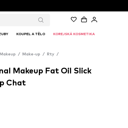
ZUBY
KOUPEL A TĚLO
KOREJSKÁ KOSMETIKA
 Makeup
/
Make-up
/
Rty
/
al Makeup Fat Oil Slick
up Chat