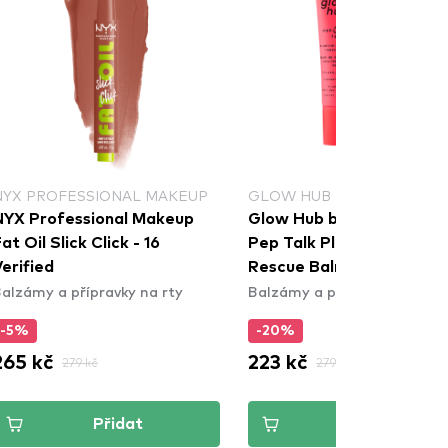
NYX PROFESSIONAL MAKEUP
GLOW HUB
NYX Professional Makeup
Glow Hub balzám na rty -
at Oil Slick Click - 16
Pep Talk Plumping Pepti
erified
Rescue Balm - Cranberry
alzámy a přípravky na rty
Balzámy a přípravky na rty
-5%
-20%
265 kč
223 kč
279 kč
279 kč
Přidat
Přidat