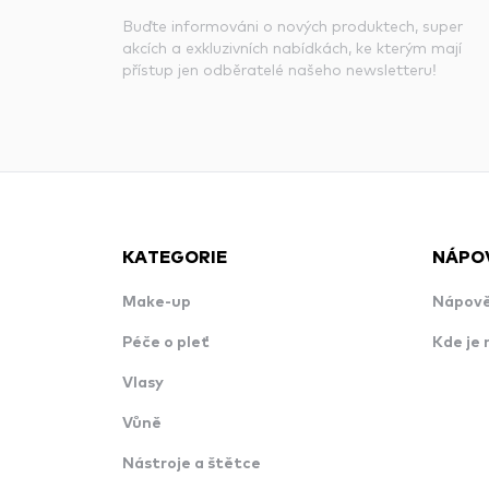
Buďte informováni o nových produktech, super
akcích a exkluzivních nabídkách, ke kterým mají
přístup jen odběratelé našeho newsletteru!
KATEGORIE
NÁPO
Make-up
Nápově
Péče o pleť
Kde je 
Vlasy
Vůně
Nástroje a štětce