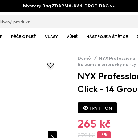
Mystery Bag ZDARMA! Kód: DROP-BAG >>
P
PÉČE O PLEŤ
VLASY
VŮNĚ
NÁSTROJE A ŠTĚTCE
Domů
/
NYX Professional
Balzámy a přípravky na rty
NYX Profession
Click - 14 Gro
TRY IT ON
265 kč
279 kč
-5%