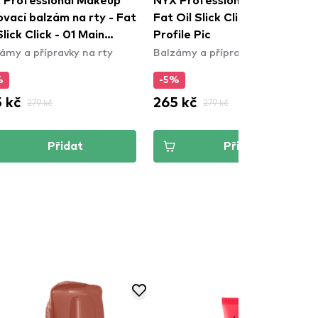
 Professional Makeup
NYX Professional Makeup
vací balzám na rty - Fat
Fat Oil Slick Click - 18
Slick Click - 01 Main
Profile Pic
ámy a přípravky na rty
Balzámy a přípravky na rty
racter
%
-5%
 kč
265 kč
279 kč
279 kč
Přidat
Přidat