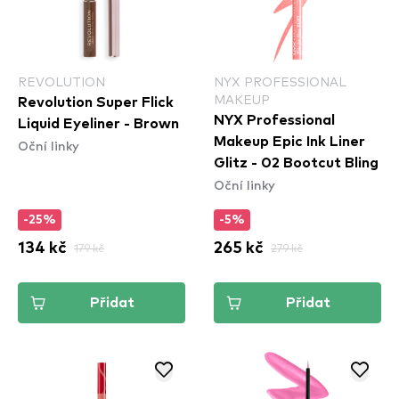
REVOLUTION
NYX PROFESSIONAL
MAKEUP
Revolution Super Flick
NYX Professional
Liquid Eyeliner - Brown
Makeup Epic Ink Liner
Oční linky
Glitz - 02 Bootcut Bling
Oční linky
-25%
-5%
134 kč
179 kč
265 kč
279 kč
Přidat
Přidat