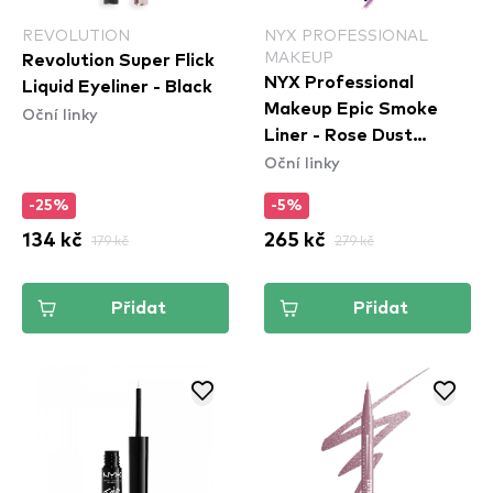
REVOLUTION
NYX PROFESSIONAL
MAKEUP
Revolution Super Flick
NYX Professional
Liquid Eyeliner - Black
Makeup Epic Smoke
Oční linky
Liner - Rose Dust
Oční linky
(ESL04)
-25%
-5%
134 kč
179 kč
265 kč
279 kč
Přidat
Přidat