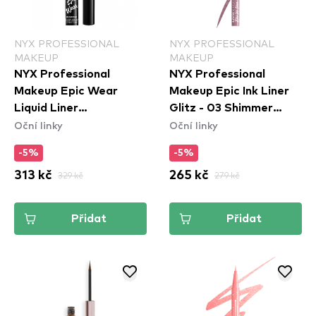
NYX PROFESSIONAL
NYX PROFESSIONAL
MAKEUP
MAKEUP
NYX Professional
NYX Professional
Makeup Epic Wear
Makeup Epic Ink Liner
Liquid Liner
Glitz - 03 Shimmer
Oční linky
Oční linky
Waterproof - White
Stitch
-5%
-5%
313 kč
329 kč
265 kč
279 kč
Přidat
Přidat