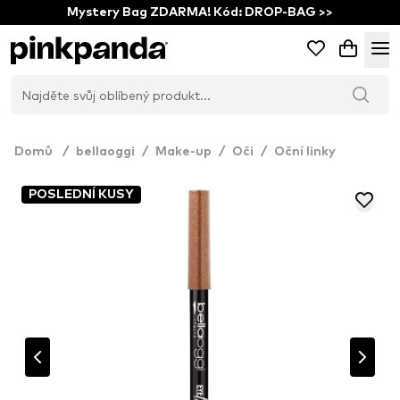
Mystery Bag ZDARMA! Kód: DROP-BAG >>
Domů
/
bellaoggi
/
Make-up
/
Oči
/
Oční linky
POSLEDNÍ KUSY