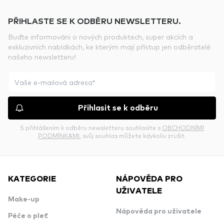
PŘIHLASTE SE K ODBĚRU NEWSLETTERU.
Buďte informováni o nových produktech, super akcích a
exkluzivních nabídkách, ke kterým mají přístup jen odběratelé
našeho newsletteru!
Přihlasit se k odběru
S přihlášením k odběru newsletteru souhlasíte s
OBCHODNÍMI
PODMÍNKAMI
, svůj souhlas můžete kdykoliv zrušit.
KATEGORIE
NÁPOVĚDA PRO
UŽIVATELE
Make-up
Nápověda pro uživatele
Péče o pleť