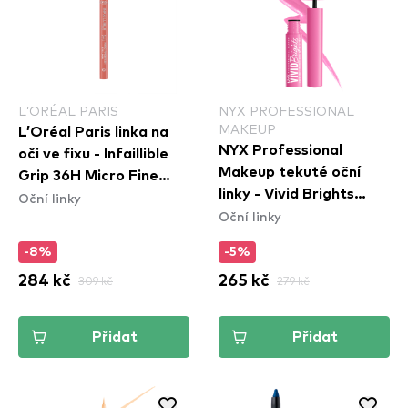
L’ORÉAL PARIS
NYX PROFESSIONAL
MAKEUP
L’Oréal Paris linka na
NYX Professional
oči ve fixu - Infaillible
Makeup tekuté oční
Grip 36H Micro Fine
linky - Vivid Brights
Oční linky
Eyeliner​ - 03 Ancient
Oční linky
Colored Liquid Eyeliner
Rose
- Don\'t Pink Twice
-8%
-5%
(VBLL08)
284 kč
309 kč
265 kč
279 kč
Přidat
Přidat