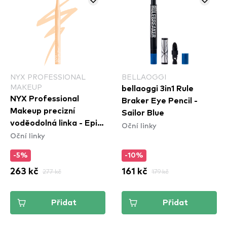
NYX PROFESSIONAL
BELLAOGGI
MAKEUP
bellaoggi 3in1 Rule
NYX Professional
Braker Eye Pencil -
Makeup precizní
Sailor Blue
voděodolná linka - Epic
Oční linky
Oční linky
Ink Waterproof Liner -
Marshmallow
-5%
-10%
263 kč
277 kč
161 kč
179 kč
Přidat
Přidat