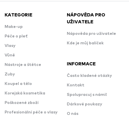
KATEGORIE
NÁPOVĚDA PRO
UŽIVATELE
Make-up
Nápověda pro uživatele
Péče o pleť
Kde je můj balíček
Vlasy
Vůně
INFORMACE
Nástroje a štětce
Zuby
Často kladené otázky
Koupel a tělo
Kontakt
Korejská kosmetika
Spolupracuj s námi!
Poškozené zboží
Dárkové poukazy
Profesionální péče o vlasy
O nás