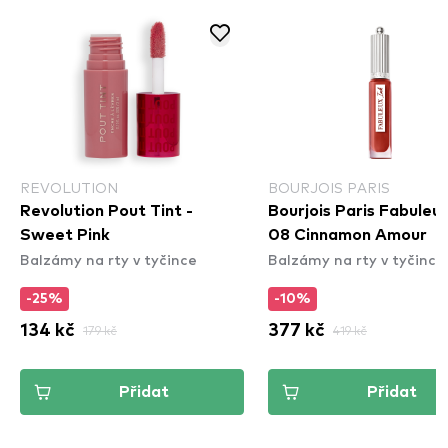
REVOLUTION
BOURJOIS PARIS
Revolution Pout Tint -
Bourjois Paris Fabuleux
Sweet Pink
08 Cinnamon Amour
Balzámy na rty v tyčince
Balzámy na rty v tyčince
-25%
-10%
134 kč
179 kč
377 kč
419 kč
Přidat
Přidat