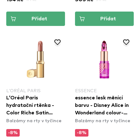
Přidat
Přidat
L’ORÉAL PARIS
ESSENCE
L’Oréal Paris
essence lesk měnící
hydratační rtěnka -
barvu - Disney Alice in
Color Riche Satin
Wonderland colour-
Balzámy na rty v tyčince
Balzámy na rty v tyčince
Lipstick - 520 Defient
changing lip glow 01
-8%
-8%