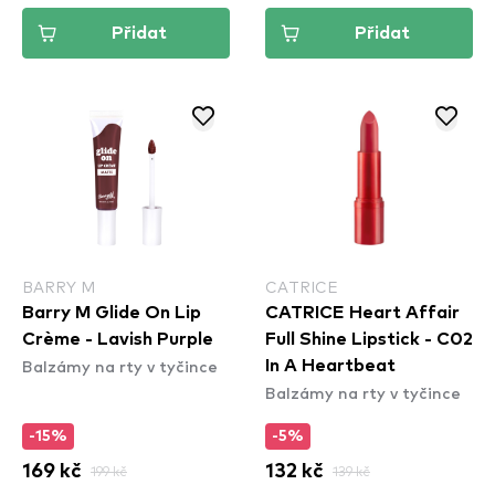
Přidat
Přidat
BARRY M
CATRICE
Barry M Glide On Lip
CATRICE Heart Affair
Crème - Lavish Purple
Full Shine Lipstick - C02
Balzámy na rty v tyčince
In A Heartbeat
Balzámy na rty v tyčince
-15%
-5%
169 kč
199 kč
132 kč
139 kč