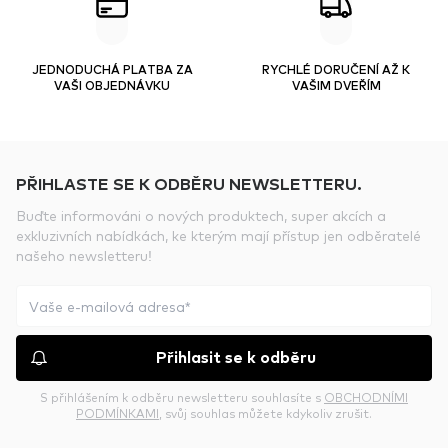
JEDNODUCHÁ PLATBA ZA
RYCHLÉ DORUČENÍ AŽ K
VAŠI OBJEDNÁVKU
VAŠIM DVEŘÍM
PŘIHLASTE SE K ODBĚRU NEWSLETTERU.
Buďte informováni o nových produktech, super akcích a
exkluzivních nabídkách, ke kterým mají přístup jen odběratelé
našeho newsletteru!
Přihlasit se k odběru
S přihlášením k odběru newsletteru souhlasíte s
OBCHODNÍMI
PODMÍNKAMI
, svůj souhlas můžete kdykoliv zrušit.