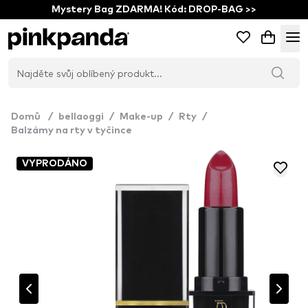
Mystery Bag ZDARMA! Kód: DROP-BAG >>
Domů
/
bellaoggi
/
Make-up
/
Rty
/
Balzámy na rty v tyčince
VYPRODÁNO