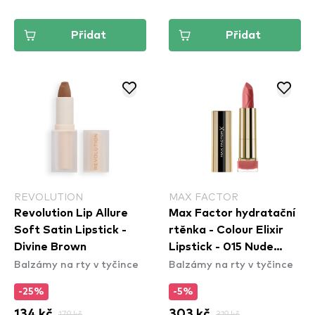
Přidat
Přidat
REVOLUTION
MAX FACTOR
Revolution Lip Allure
Max Factor hydratační
Soft Satin Lipstick -
rtěnka - Colour Elixir
Divine Brown
Lipstick - 015 Nude
Balzámy na rty v tyčince
Balzámy na rty v tyčince
Rose
-25%
-5%
134 kč
179 kč
303 kč
319 kč