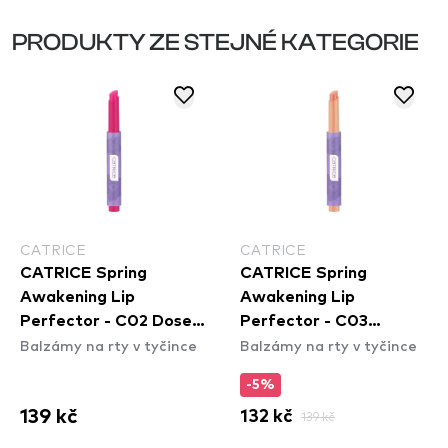
PRODUKTY ZE STEJNÉ KATEGORIE
CATRICE
CATRICE
CATRICE Spring
CATRICE Spring
Awakening Lip
Awakening Lip
Perfector - C02 Dose
Perfector - C03
Balzámy na rty v tyčince
Balzámy na rty v tyčince
Of Confidence
Peachspiration
-5%
139 kč
132 kč
139 kč