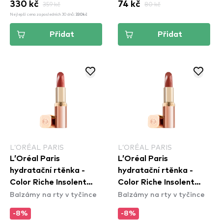
330 kč
359 kč
74 kč
80 kč
Nejlepší cena za posledních 30 dnů:
330kč
Přidat
Přidat
L’ORÉAL PARIS
L’ORÉAL PARIS
L’Oréal Paris
L’Oréal Paris
hydratační rtěnka -
hydratační rtěnka -
Color Riche Insolent
Color Riche Insolent
Balzámy na rty v tyčince
Balzámy na rty v tyčince
Lipstick - 176 Irreverent
Lipstick - 179 Decadent
-8%
-8%