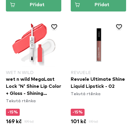
Přidat
Přidat
WET N WILD
REVUELE
wet n wild MegaLast
Revuele Ultimate Shine
Lock 'N' Shine Lip Color
Liquid Lipstick - 02
Tekutá rtěnka
+ Gloss - Shining
Tekutá rtěnka
Hibiscus
-15%
-15%
169 kč
199 kč
101 kč
119 kč