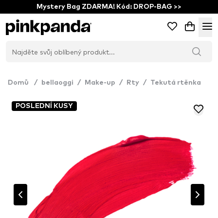
Mystery Bag ZDARMA! Kód: DROP-BAG >>
Domů
/
bellaoggi
/
Make-up
/
Rty
/
Tekutá rtěnka
POSLEDNÍ KUSY