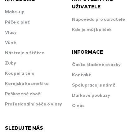
UŽIVATELE
Make-up
Nápověda pro uživatele
Péče o pleť
Kde je můj balíček
Vlasy
Vůně
INFORMACE
Nástroje a štětce
Zuby
Často kladené otázky
Koupel a tělo
Kontakt
Korejská kosmetika
Spolupracuj s námi!
Poškozené zboží
Dárkové poukazy
Profesionální péče o vlasy
O nás
SLEDUJTE NÁS