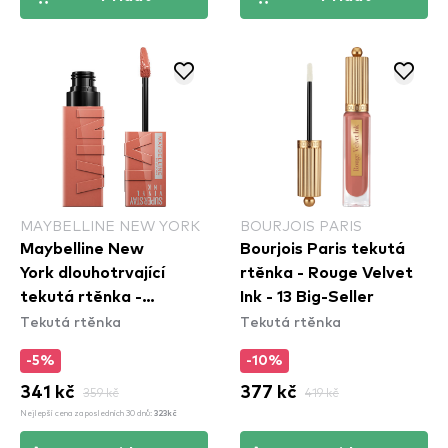
MAYBELLINE NEW YORK
BOURJOIS PARIS
Maybelline New
Bourjois Paris tekutá
York dlouhotrvající
rtěnka - Rouge Velvet
tekutá rtěnka -
Ink - 13 Big-Seller
Tekutá rtěnka
Tekutá rtěnka
Superstay Vinyl Ink
Liquid Lipstick - 105
-5%
-10%
Golden
341 kč
359 kč
377 kč
419 kč
Nejlepší cena za posledních 30 dnů:
323kč