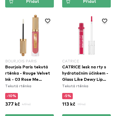
Přidat
Přidat
BOURJOIS PARIS
CATRICE
Bourjois Paris tekutá
CATRICE lesk na rty s
rtěnka - Rouge Velvet
hydratačním účinkem -
Ink - 03 Rose Me
Glass Like Dewy Lip
Tekutá rtěnka
Tekutá rtěnka
Tender
Tint - 030 Happy Lips,
Happy Life
-10%
-5%
377 kč
419 kč
113 kč
119 kč