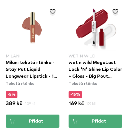
MILANI
WET N WILD
Milani tekutá rtěnka -
wet n wild MegaLast
Stay Put Liquid
Lock 'N' Shine Lip Color
Longwear Lipstick - 130
+ Gloss - Big Pout
Tekutá rtěnka
Tekutá rtěnka
Iconic
Energy
-5%
-15%
389 kč
409 kč
169 kč
199 kč
Přidat
Přidat