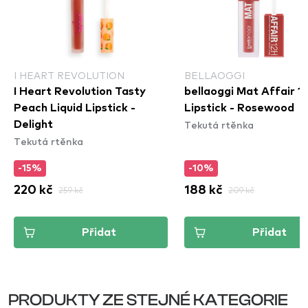
I HEART REVOLUTION
BELLAOGGI
I Heart Revolution Tasty
bellaoggi Mat Affair 1
Peach Liquid Lipstick -
Lipstick - Rosewood
Tekutá rtěnka
Delight
Tekutá rtěnka
-15%
-10%
220 kč
259 kč
188 kč
209 kč
Přidat
Přidat
PRODUKTY ZE STEJNÉ KATEGORIE