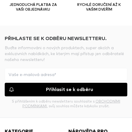
JEDNODUCHÁ PLATBA ZA
RYCHLÉ DORUČENÍ AŽ K
VAŠI OBJEDNÁVKU
VAŠIM DVEŘÍM
PŘIHLASTE SE K ODBĚRU NEWSLETTERU.
Buďte informováni o nových produktech, super akcích a
exkluzivních nabídkách, ke kterým mají přístup jen odběratelé
našeho newsletteru!
Přihlasit se k odběru
S přihlášením k odběru newsletteru souhlasíte s
OBCHODNÍMI
PODMÍNKAMI
, svůj souhlas můžete kdykoliv zrušit.
KATEGORIE
NÁPOVĚDA PRO