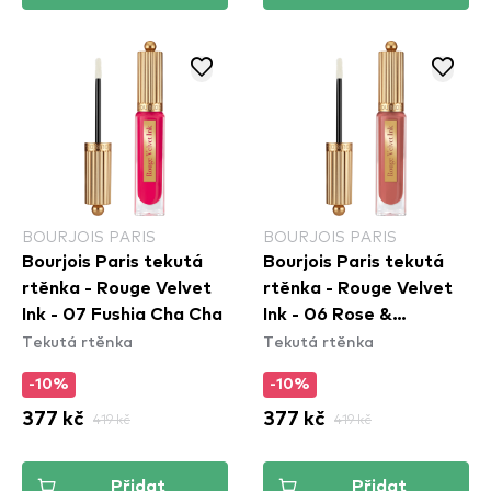
BOURJOIS PARIS
BOURJOIS PARIS
Bourjois Paris tekutá
Bourjois Paris tekutá
rtěnka - Rouge Velvet
rtěnka - Rouge Velvet
Ink - 07 Fushia Cha Cha
Ink - 06 Rose &
Tekutá rtěnka
Tekutá rtěnka
Merveille
-10%
-10%
377 kč
419 kč
377 kč
419 kč
Přidat
Přidat