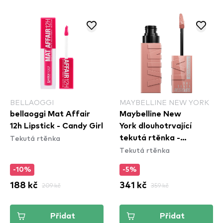
BELLAOGGI
MAYBELLINE NEW YORK
bellaoggi Mat Affair
Maybelline New
12h Lipstick - Candy Girl
York dlouhotrvající
Tekutá rtěnka
tekutá rtěnka -
Tekutá rtěnka
Superstay Vinyl Ink
Liquid Lipstick - 95
-10%
-5%
Captivated
188 kč
209 kč
341 kč
359 kč
Přidat
Přidat