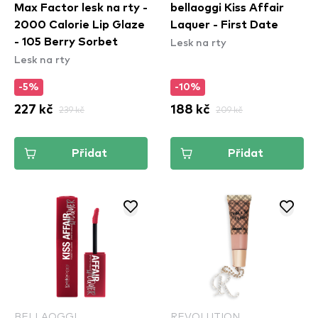
Max Factor lesk na rty -
bellaoggi Kiss Affair
2000 Calorie Lip Glaze
Laquer - First Date
Lesk na rty
- 105 Berry Sorbet
Lesk na rty
-5%
-10%
227 kč
239 kč
188 kč
209 kč
Přidat
Přidat
BELLAOGGI
REVOLUTION