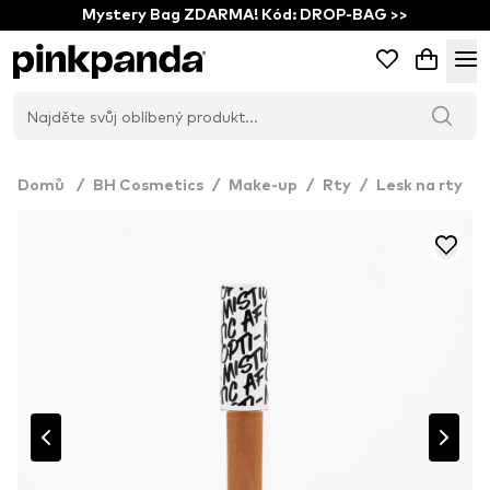
Mystery Bag ZDARMA! Kód: DROP-BAG >>
Domů
/
BH Cosmetics
/
Make-up
/
Rty
/
Lesk na rty