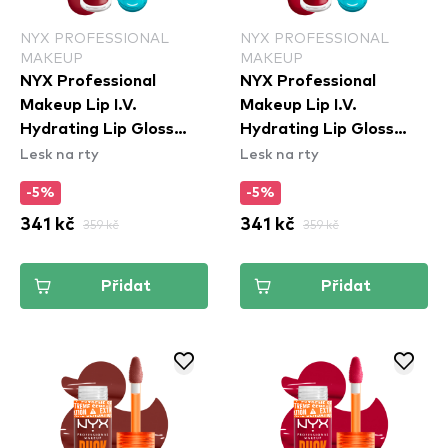
NYX PROFESSIONAL
NYX PROFESSIONAL
MAKEUP
MAKEUP
NYX Professional
NYX Professional
Makeup Lip I.V.
Makeup Lip I.V.
Hydrating Lip Gloss
Hydrating Lip Gloss
Lesk na rty
Lesk na rty
Stain - 10 Berry Thirsty
Stain - 11 Red-y Set
Wet
-5%
-5%
341 kč
359 kč
341 kč
359 kč
Přidat
Přidat