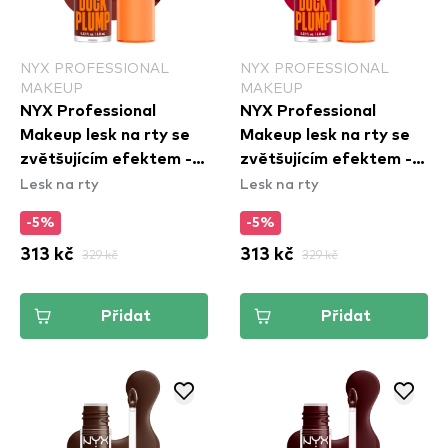
NYX PROFESSIONAL
NYX PROFESSIONAL
MAKEUP
MAKEUP
NYX Professional
NYX Professional
Makeup lesk na rty se
Makeup lesk na rty se
zvětšujícím efektem -
zvětšujícím efektem -
Lesk na rty
Lesk na rty
Duck Plump High
Duck Plump High
Pigment Lip Gloss -
Pigment Lip Gloss - Hall
-5%
-5%
Wine Not (DPLL16)
Of Flame (DPLL14)
313 kč
329 kč
313 kč
329 kč
Přidat
Přidat