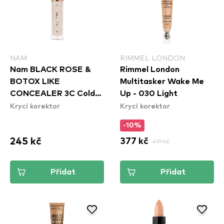
NAM
RIMMEL LONDON
Nam BLACK ROSE &
Rimmel London
BOTOX LIKE
Multitasker Wake Me
CONCEALER 3C Cold
Up - 030 Light
Krycí korektor
Krycí korektor
Nude
-10%
245 kč
377 kč
419 kč
Přidat
Přidat