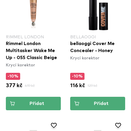
RIMMEL LONDON
BELLAOGGI
Rimmel London
bellaoggi Cover Me
Multitasker Wake Me
Concealer - Honey
Krycí korektor
Up - 055 Classic Beige
Krycí korektor
-10%
-10%
377 kč
419 kč
116 kč
129 kč
Přidat
Přidat