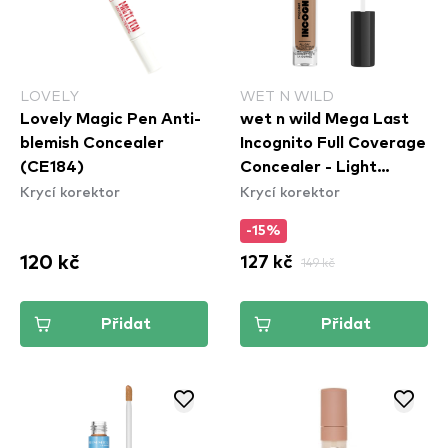
LOVELY
WET N WILD
Lovely Magic Pen Anti-
wet n wild Mega Last
blemish Concealer
Incognito Full Coverage
(CE184)
Concealer - Light
Krycí korektor
Krycí korektor
Medium
-15%
120 kč
127 kč
149 kč
Přidat
Přidat