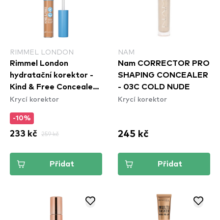
RIMMEL LONDON
NAM
Rimmel London
Nam CORRECTOR PRO
hydratační korektor -
SHAPING CONCEALER
Kind & Free Concealer -
- 03C COLD NUDE
Krycí korektor
Krycí korektor
30 Medium
-10%
245 kč
233 kč
259 kč
Přidat
Přidat