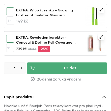
EXTRA: Wibo řasenka – Growing
Lashes Stimulator Mascara
149 kč
1
EXTRA: Revolution korektor -
Conceal & Define Full Coverage
Foundation - F7
1
239 kč
319 kč
-25%
Přidat
28denní záruka vrácení
Popis produktu
Novinka u nás! Bourjois Paris tekutý korektor pro plné krytí -
Always Fabulous Concealer - 300 Beige Rose je dostupný na