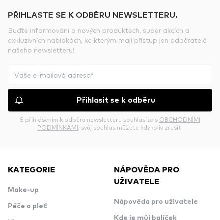
PŘIHLASTE SE K ODBĚRU NEWSLETTERU.
Buďte informováni o nových produktech, super akcích a
exkluzivních nabídkách, ke kterým mají přístup jen odběratelé
našeho newsletteru!
Přihlasit se k odběru
S přihlášením k odběru newsletteru souhlasíte s
OBCHODNÍMI
PODMÍNKAMI
, svůj souhlas můžete kdykoliv zrušit.
KATEGORIE
NÁPOVĚDA PRO
UŽIVATELE
Make-up
Nápověda pro uživatele
Péče o pleť
Kde je můj balíček