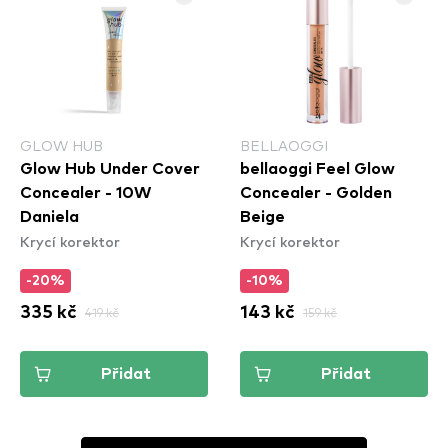
GLOW HUB
BELLAOGGI
Glow Hub Under Cover
bellaoggi Feel Glow
Concealer - 10W
Concealer - Golden
Daniela
Beige
Krycí korektor
Krycí korektor
-20%
-10%
335 kč
419 kč
143 kč
159 kč
Přidat
Přidat