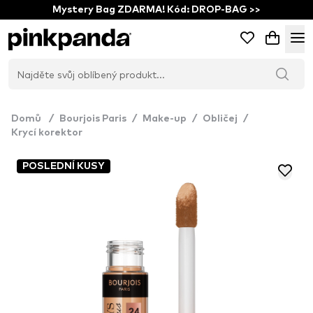
Mystery Bag ZDARMA! Kód: DROP-BAG >>
Domů
/
Bourjois Paris
/
Make-up
/
Obličej
/
Krycí korektor
POSLEDNÍ KUSY