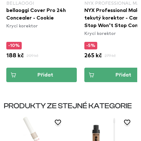
BELLAOGGI
NYX PROFESSIONAL MA
bellaoggi Cover Pro 24h
NYX Professional Mak
Concealer - Cookie
tekutý korektor - Can't
Krycí korektor
Stop Won't Stop Cont
Krycí korektor
Concealer - Mahogany
-10%
-5%
188 kč
209 kč
265 kč
279 kč
Přidat
Přidat
PRODUKTY ZE STEJNÉ KATEGORIE