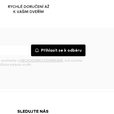
RYCHLÉ DORUČENÍ AŽ
K VAŠIM DVEŘÍM
Přihlasit se k odběru
 souhlasíte s
OBCHODNÍMI PODMÍNKAMI
, svůj souhlas
ůžete kdykoliv zrušit.
SLEDUJTE NÁS