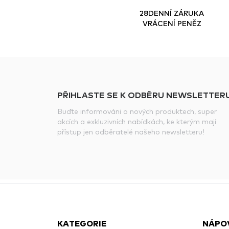
28DENNÍ ZÁRUKA
VRÁCENÍ PENĚZ
PŘIHLASTE SE K ODBĚRU NEWSLETTERU
Buďte informováni o nových produktech, super
akcích a exkluzivních nabídkách, ke kterým mají
přístup jen odběratelé našeho newsletteru!
KATEGORIE
NÁPO