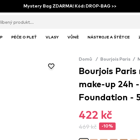
Mystery Bag ZDARMA! Kód: DROP-BAG >>
P
PÉČE O PLEŤ
VLASY
VŮNĚ
NÁSTROJE A ŠTĚTCE
Domů
/
Bourjois Paris
/
Bourjois Paris
make-up 24h -
Foundation - 5
422 kč
469 kč
-10%