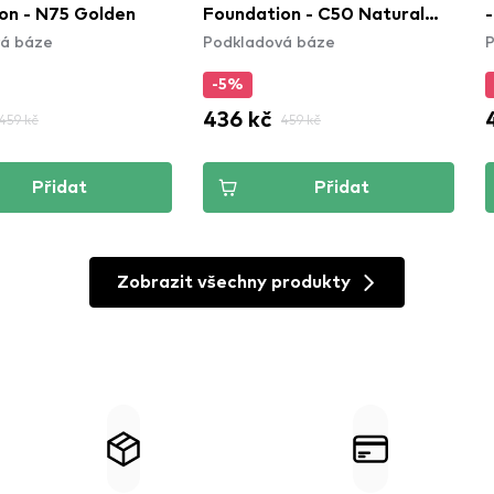
on - N75 Golden
Foundation - C50 Natural
-
á báze
Podkladová báze
P
Rose
-5%
436 kč
459 kč
459 kč
Přidat
Přidat
Zobrazit všechny produkty