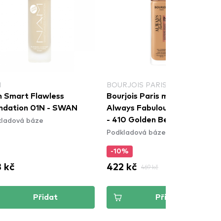
M
BOURJOIS PARIS
 Smart Flawless
Bourjois Paris make-up -
ndation 01N - SWAN
Always Fabulous Foundation
ladová báze
- 410 Golden Beige
Podkladová báze
-10%
 kč
422 kč
469 kč
Přidat
Přidat