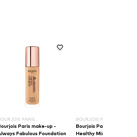
BOURJOIS PARIS
BOURJOIS PARIS
ourjois Paris make-up -
Bourjois Paris make-up -
Always Fabulous Foundation
Healthy Mix Clean