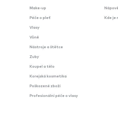
Make-up
Nápově
Péče o pleť
Kde je 
Vlasy
Vůně
Nástroje a štětce
Zuby
Koupel a tělo
Korejská kosmetika
Poškozené zboží
Profesionální péče o vlasy