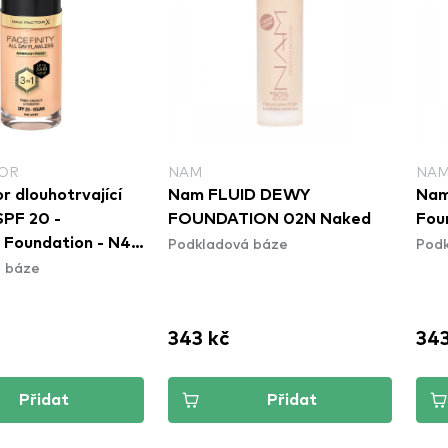
OR
NAM
NA
r dlouhotrvající
Nam FLUID DEWY
Nam
PF 20 -
FOUNDATION 02N Naked
Fou
Podkladová báze
Podk
y Foundation - N42
 báze
343 kč
343
Přidat
Přidat