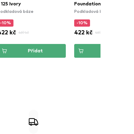
 125 Ivory
Foundation - 50.5N Light
odkladová báze
Podkladová báze
Ivory
-10%
-10%
422 kč
422 kč
469 kč
469 kč
Přidat
Přidat