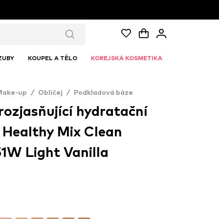
ZUBY
KOUPEL A TĚLO
KOREJSKÁ KOSMETIKA
Make-up
/
Obličej
/
Podkladová báze
 rozjasňující hydratační
 Healthy Mix Clean
1W Light Vanilla