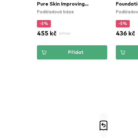
Pure Skin Improving
Foundati
Podkladová báze
Podkladov
Foundation - 50 Natural
Rose
-5%
-5%
455 kč
436 kč
479 kč
Přidat