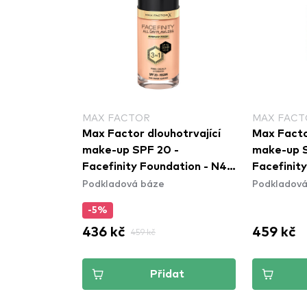
MAX FACTOR
MAX FACT
utý make-up
Max Factor dlouhotrvající
Max Facto
rmance
make-up SPF 20 -
make-up S
5 Soft Beige
Facefinity Foundation - N45
Facefinit
Podkladová báze
Podkladová
Warm Almond
Ivory
-5%
436 kč
459 kč
459 kč
dat
Přidat