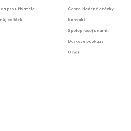
da pro uživatele
Často kladené otázky
můj balíček
Kontakt
Spolupracuj s námi!
Dárkové poukazy
O nás