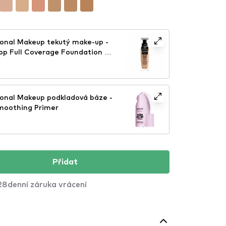
onal Makeup tekutý make-up -
op Full Coverage Foundation -
onal Makeup podkladová báze -
moothing Primer
Přidat
28denní záruka vrácení