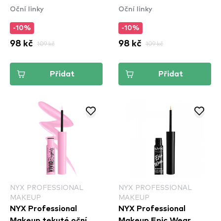
Oční linky
Oční linky
-10%
-10%
98 kč
109 kč
98 kč
109 kč
Přidat
Přidat
NYX PROFESSIONAL
NYX PROFESSIONAL
MAKEUP
MAKEUP
NYX Professional
NYX Professional
Makeup tekuté oční
Makeup Epic Wear