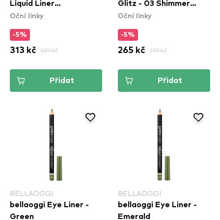
Liquid Liner
Glitz - 03 Shimmer
Oční linky
Oční linky
Waterproof - White
Stitch
-5%
-5%
313 kč
329 kč
265 kč
279 kč
Přidat
Přidat
BELLAOGGI
BELLAOGGI
bellaoggi Eye Liner -
bellaoggi Eye Liner -
Green
Emerald