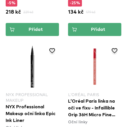
-5%
-25%
218 kč
229 kč
134 kč
179 kč
Přidat
Přidat
NYX PROFESSIONAL
L’ORÉAL PARIS
MAKEUP
L’Oréal Paris linka na
NYX Professional
oči ve fixu - Infaillible
Makeup oční linka Epic
Grip 36H Micro Fine
Ink Liner
Oční linky
Eyeliner​ - 03 Ancient