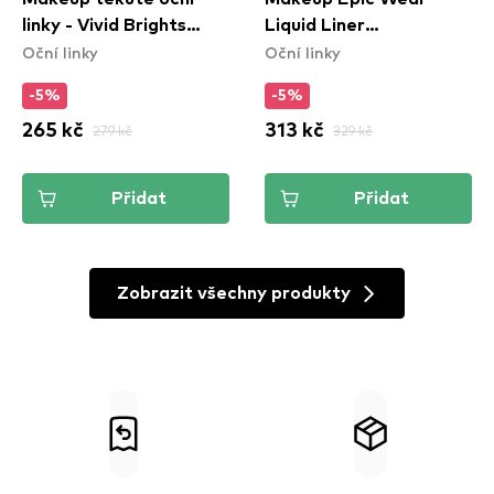
linky - Vivid Brights
Liquid Liner
Oční linky
Oční linky
Colored Liquid Eyeliner
Waterproof - Yellow
- Sneaky Pink (VBLL09)
-5%
-5%
265 kč
279 kč
313 kč
329 kč
Přidat
Přidat
Zobrazit všechny produkty