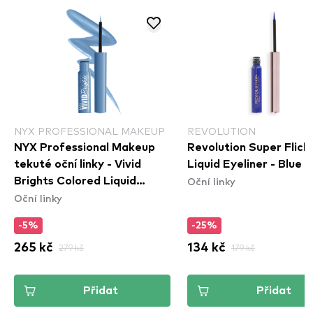
NYX PROFESSIONAL MAKEUP
REVOLUTION
NYX Professional Makeup
Revolution Super Flick
tekuté oční linky - Vivid
Liquid Eyeliner - Blue
Oční linky
Brights Colored Liquid
Oční linky
Eyeliner - Cobalt Crush
(VBLL05)
-5%
-25%
265 kč
279 kč
134 kč
179 kč
Přidat
Přidat