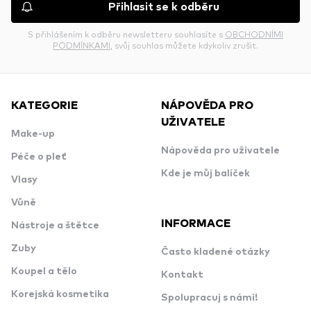
Přihlasit se k odběru
S přihlášením k odběru newsletteru souhlasíte s
OBCHODNÍMI
PODMÍNKAMI
, svůj souhlas můžete kdykoliv zrušit.
KATEGORIE
NÁPOVĚDA PRO
UŽIVATELE
Make-up
Nápověda pro uživatele
Péče o pleť
Kde je můj balíček
Vlasy
Vůně
INFORMACE
Nástroje a štětce
Zuby
Často kladené otázky
Koupel a tělo
Kontakt
Korejská kosmetika
Spolupracuj s námi!