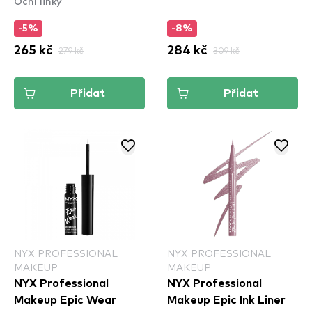
Oční linky
Rose
-5%
-8%
265 kč
279 kč
284 kč
309 kč
Přidat
Přidat
NYX PROFESSIONAL
NYX PROFESSIONAL
MAKEUP
MAKEUP
NYX Professional
NYX Professional
Makeup Epic Wear
Makeup Epic Ink Liner