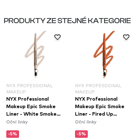
PRODUKTY ZE STEJNÉ KATEGORIE
NYX PROFESSIONAL
NYX PROFESSIONAL
MAKEUP
MAKEUP
NYX Professional
NYX Professional
Makeup Epic Smoke
Makeup Epic Smoke
Liner - White Smoke
Liner - Fired Up
Oční linky
Oční linky
(ESL01)
(ESL05)
-5%
-5%