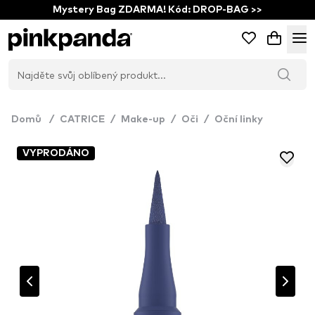
Mystery Bag ZDARMA! Kód: DROP-BAG >>
Domů
/
CATRICE
/
Make-up
/
Oči
/
Oční linky
VYPRODÁNO