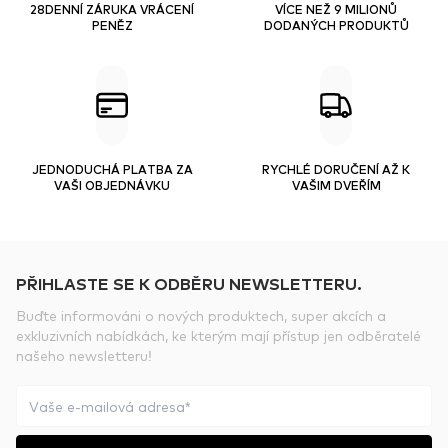
28DENNÍ ZÁRUKA VRÁCENÍ
VÍCE NEŽ 9 MILIONŮ
PENĚZ
DODANÝCH PRODUKTŮ
JEDNODUCHÁ PLATBA ZA
RYCHLÉ DORUČENÍ AŽ K
VAŠI OBJEDNÁVKU
VAŠIM DVEŘÍM
PŘIHLASTE SE K ODBĚRU NEWSLETTERU.
Buďte informováni o nových produktech, super akcích a
exkluzivních nabídkách, ke kterým mají přístup jen odběratelé
našeho newsletteru!