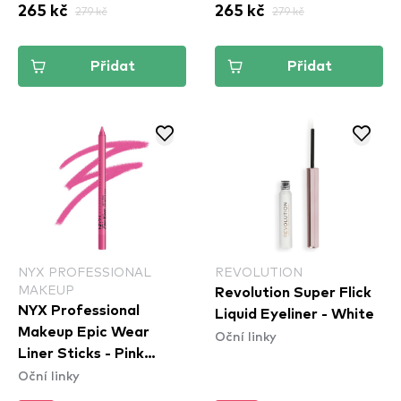
265 kč
279 kč
265 kč
279 kč
Přidat
Přidat
NYX PROFESSIONAL
REVOLUTION
MAKEUP
Revolution Super Flick
NYX Professional
Liquid Eyeliner - White
Makeup Epic Wear
Oční linky
Liner Sticks - Pink
Oční linky
Spirit