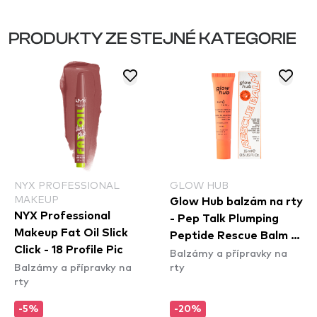
PRODUKTY ZE STEJNÉ KATEGORIE
NYX PROFESSIONAL
GLOW HUB
MAKEUP
Glow Hub balzám na rty
NYX Professional
- Pep Talk Plumping
Makeup Fat Oil Slick
Peptide Rescue Balm -
Click - 18 Profile Pic
Balzámy a přípravky na
Mango
Balzámy a přípravky na
rty
rty
-5%
-20%