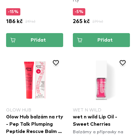
-15%
-5%
186 kč
219 kč
265 kč
279 kč
Přidat
Přidat
GLOW HUB
WET N WILD
Glow Hub balzám na rty
wet n wild Lip Oil -
- Pep Talk Plumping
Sweet Cherries
Balzámy a přípravky na
Peptide Rescue Balm -