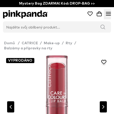
Mystery Bag ZDARMA! Kód: DROP-BAG >>
Domů
/
CATRICE
/
Make-up
/
Rty
/
Balzámy a přípravky na rty
VYPRODÁNO