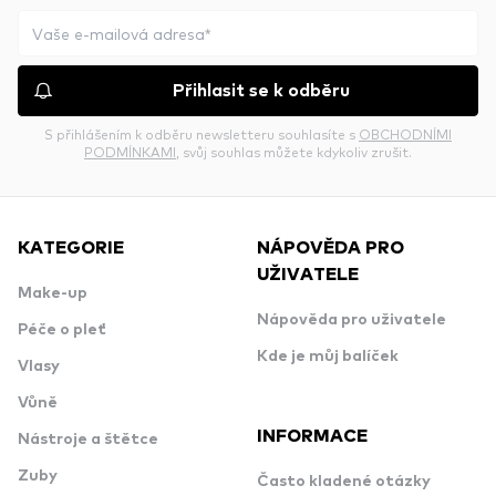
Přihlasit se k odběru
S přihlášením k odběru newsletteru souhlasíte s
OBCHODNÍMI
PODMÍNKAMI
, svůj souhlas můžete kdykoliv zrušit.
KATEGORIE
NÁPOVĚDA PRO
UŽIVATELE
Make-up
Nápověda pro uživatele
Péče o pleť
Kde je můj balíček
Vlasy
Vůně
INFORMACE
Nástroje a štětce
Zuby
Často kladené otázky