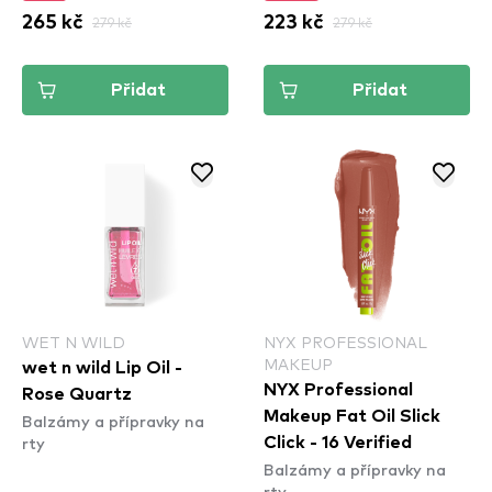
265 kč
279 kč
223 kč
279 kč
Přidat
Přidat
WET N WILD
NYX PROFESSIONAL
MAKEUP
wet n wild Lip Oil -
NYX Professional
Rose Quartz
Makeup Fat Oil Slick
Balzámy a přípravky na
rty
Click - 16 Verified
Balzámy a přípravky na
rty