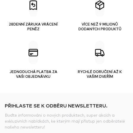
28DENNÍ ZÁRUKA VRÁCENÍ
VÍCE NEŽ 9 MILIONŮ
PENĚZ
DODANÝCH PRODUKTŮ
JEDNODUCHÁ PLATBA ZA
RYCHLÉ DORUČENÍ AŽ K
VAŠI OBJEDNÁVKU
VAŠIM DVEŘÍM
PŘIHLASTE SE K ODBĚRU NEWSLETTERU.
Buďte informováni o nových produktech, super akcích a
exkluzivních nabídkách, ke kterým mají přístup jen odběratelé
našeho newsletteru!