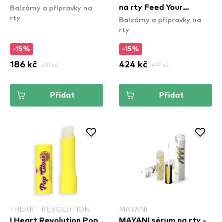
Balzámy a přípravky na
na rty Feed Your
rty
Balzámy a přípravky na
Cravings Lip Mask
rty
Collection
-15%
-15%
186 kč
219 kč
424 kč
499 kč
Přidat
Přidat
I HEART REVOLUTION
MAYANI
I Heart Revolution Pop
MAYANI sérum na rty -