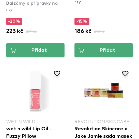
rty
Balzámy a přípravky na
Cranberry
rty
-20%
-15%
223 kč
279 kč
186 kč
219 kč
Přidat
Přidat
WET N WILD
REVOLUTION SKINCARE
wet n wild Lip Oil -
Revolution Skincare x
Fuzzy Pillow
Jake Jamie sada masek