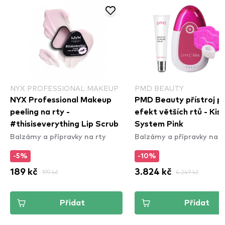
NYX PROFESSIONAL MAKEUP
PMD BEAUTY
NYX Professional Makeup
PMD Beauty přístroj p
peeling na rty -
efekt větších rtů - Kiss
#thisiseverything Lip Scrub
System Pink
Balzámy a přípravky na rty
Balzámy a přípravky na r
-5%
-10%
189 kč
199 kč
3.824 kč
4.249 kč
Přidat
Přidat