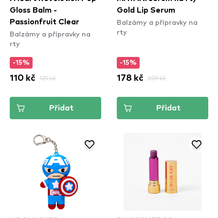
Gloss Balm -
Gold Lip Serum
Balzámy a přípravky na
Passionfruit Clear
rty
Balzámy a přípravky na
rty
-15%
-15%
110 kč
129 kč
178 kč
209 kč
Přidat
Přidat