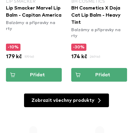
LIP SMACKER
BH COSMETICS
Lip Smacker Marvel Lip
BH Cosmetics X Doja
Balm - Capitan America
Cat Lip Balm - Heavy
Balzámy a přípravky na
Tint
rty
Balzámy a přípravky na
rty
-10%
-30%
179 kč
199 kč
174 kč
249 kč
Přidat
Přidat
Zobrazit všechny produkty