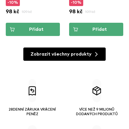
-10%
-10%
98 kč
109 kč
98 kč
109 kč
Přidat
Přidat
Zobrazit všechny produkty
28DENNÍ ZÁRUKA VRÁCENÍ
VÍCE NEŽ 9 MILIONŮ
PENĚZ
DODANÝCH PRODUKTŮ