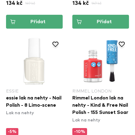
134 kč
149 kč
134 kč
149 kč
Přidat
Přidat
ESSIE
RIMMEL LONDON
essie lak na nehty - Nail
Rimmel London lak na
Polish - 8 Limo-scene
nehty - Kind & Free Nail
Lak na nehty
Polish - 155 Sunset Soar
Lak na nehty
-5%
-10%