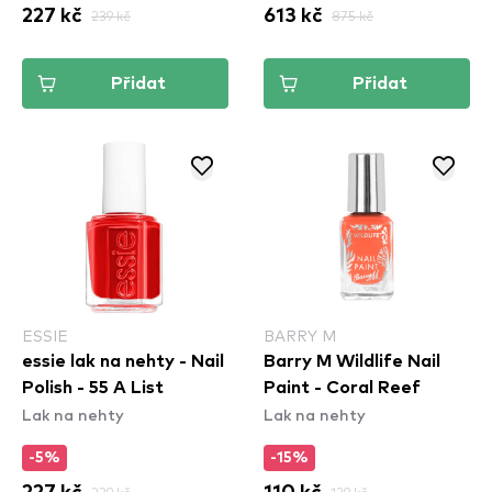
227 kč
239 kč
613 kč
875 kč
Přidat
Přidat
ESSIE
BARRY M
essie lak na nehty - Nail
Barry M Wildlife Nail
Polish - 55 A List
Paint - Coral Reef
Lak na nehty
Lak na nehty
-5%
-15%