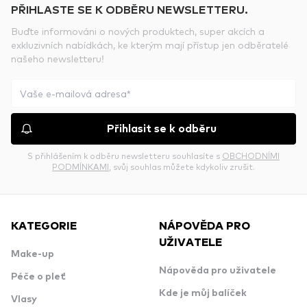
PŘIHLASTE SE K ODBĚRU NEWSLETTERU.
Buďte informováni o nových produktech, super akcích a
exkluzivních nabídkách, ke kterým mají přístup jen odběratelé
našeho newsletteru!
Přihlasit se k odběru
S přihlášením k odběru newsletteru souhlasíte s
OBCHODNÍMI
PODMÍNKAMI
, svůj souhlas můžete kdykoliv zrušit.
KATEGORIE
NÁPOVĚDA PRO
UŽIVATELE
Make-up
Nápověda pro uživatele
Péče o pleť
Kde je můj balíček
Vlasy