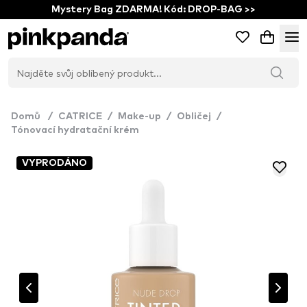
Mystery Bag ZDARMA! Kód: DROP-BAG >>
Domů
/
CATRICE
/
Make-up
/
Obličej
/
Tónovací hydratační krém
VYPRODÁNO