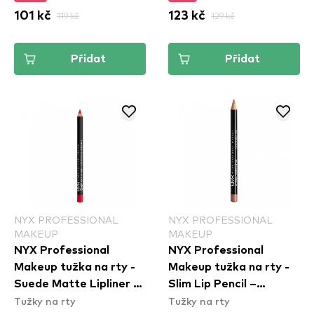
101 kč
119 kč
123 kč
129 kč
Přidat
Přidat
NYX PROFESSIONAL
NYX PROFESSIONAL
MAKEUP
MAKEUP
NYX Professional
NYX Professional
Makeup tužka na rty -
Makeup tužka na rty -
Suede Matte Lipliner -
Slim Lip Pencil –
Tužky na rty
Tužky na rty
Spicy (SMLL57)
Natural (SPL810)