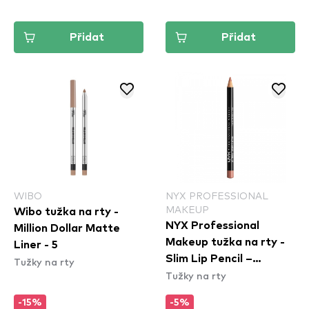
Přidat
Přidat
WIBO
NYX PROFESSIONAL
MAKEUP
Wibo tužka na rty -
NYX Professional
Million Dollar Matte
Makeup tužka na rty -
Liner - 5
Slim Lip Pencil –
Tužky na rty
Tužky na rty
Peekaboo Neutral
(SPL860)
-15%
-5%