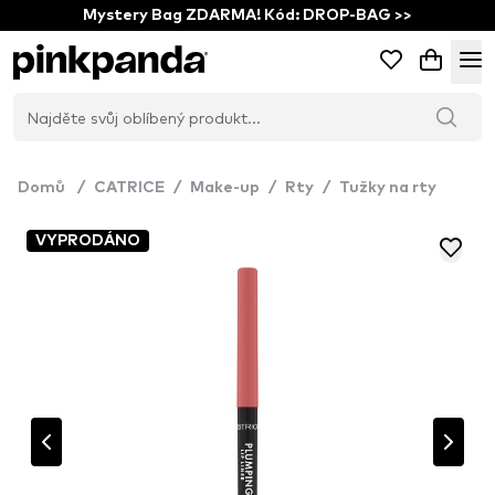
Mystery Bag ZDARMA! Kód: DROP-BAG >>
Domů
/
CATRICE
/
Make-up
/
Rty
/
Tužky na rty
VYPRODÁNO