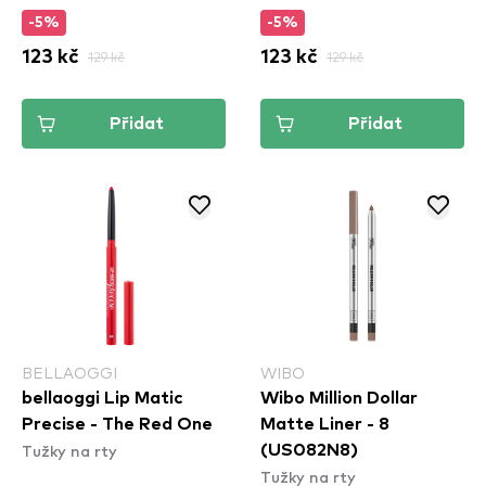
-5%
-5%
123 kč
129 kč
123 kč
129 kč
Přidat
Přidat
BELLAOGGI
WIBO
bellaoggi Lip Matic
Wibo Million Dollar
Precise - The Red One
Matte Liner - 8
Tužky na rty
(US082N8)
Tužky na rty