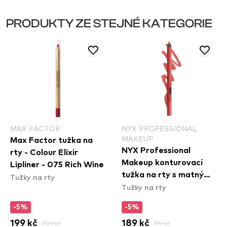
PRODUKTY ZE STEJNÉ KATEGORIE
MAX FACTOR
NYX PROFESSIONAL
MAKEUP
Max Factor tužka na
NYX Professional
rty - Colour Elixir
Makeup konturovací
Lipliner - 075 Rich Wine
tužka na rty s matným
Tužky na rty
Tužky na rty
efektem - Line Loud
Longwear Lip Liner -
-5%
-5%
Rebel Red (LLLP11)
199 kč
209 kč
189 kč
199 kč