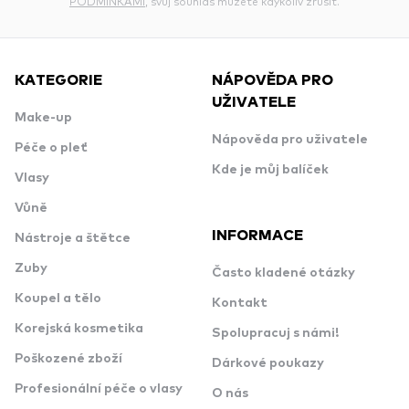
PODMÍNKAMI
, svůj souhlas můžete kdykoliv zrušit.
KATEGORIE
NÁPOVĚDA PRO
UŽIVATELE
Make-up
Nápověda pro uživatele
Péče o pleť
Kde je můj balíček
Vlasy
Vůně
INFORMACE
Nástroje a štětce
Zuby
Často kladené otázky
Koupel a tělo
Kontakt
Korejská kosmetika
Spolupracuj s námi!
Poškozené zboží
Dárkové poukazy
Profesionální péče o vlasy
O nás