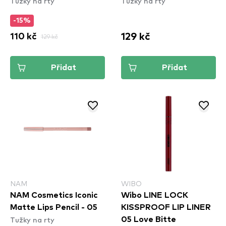
Tužky na rty
Tužky na rty
-15%
129 kč
110 kč
129 kč
Přidat
Přidat
NAM
WIBO
NAM Cosmetics Iconic
Wibo LINE LOCK
Matte Lips Pencil - 05
KISSPROOF LIP LINER
Tužky na rty
05 Love Bitte