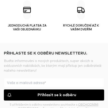
JEDNODUCHÁ PLATBA ZA
RYCHLÉ DORUČENÍ AŽ K
VAŠI OBJEDNÁVKU
VAŠIM DVEŘÍM
PŘIHLASTE SE K ODBĚRU NEWSLETTERU.
Buďte informováni o nových produktech, super akcích a
exkluzivních nabídkách, ke kterým mají přístup jen odběratelé
našeho newsletteru!
Přihlasit se k odběru
S přihlášením k odběru newsletteru souhlasíte s
OBCHODNÍMI