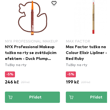
NYX PROFESSIONAL MAKEUP
MAX FACTOR
NYX Professional Makeup
Max Factor tužka na rt
tužka na rty se zvětšujícím
Colour Elixir Lipliner -
efektem - Duck Plump
Red Ruby
Tužky na rty
Tužky na rty
Plumping Lip Liner - 07
Swollen Spice
-5%
-5%
246 kč
259 kč
199 kč
209 kč
Přidat
Přidat