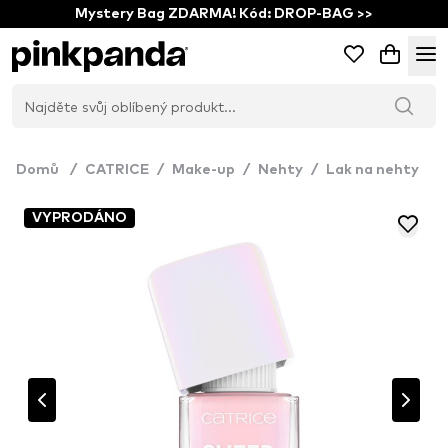
Mystery Bag ZDARMA! Kód: DROP-BAG >>
Domů
/
CATRICE
/
Make-up
/
Nehty
/
Lak na nehty
VYPRODÁNO