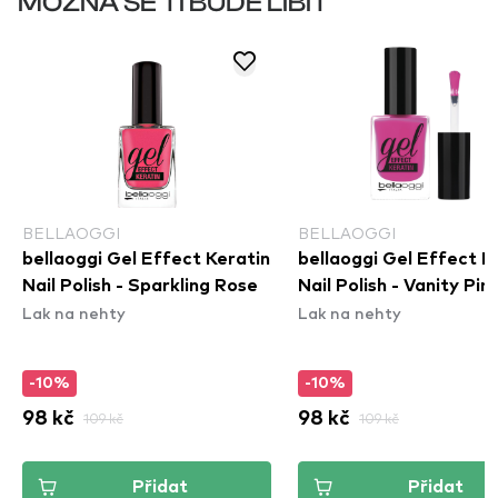
MOŽNÁ SE TI BUDE LÍBIT
BELLAOGGI
BELLAOGGI
bellaoggi Gel Effect Keratin
bellaoggi Gel Effect K
Nail Polish - Sparkling Rose
Nail Polish - Vanity Pin
Lak na nehty
Lak na nehty
-10%
-10%
98 kč
109 kč
98 kč
109 kč
Přidat
Přidat