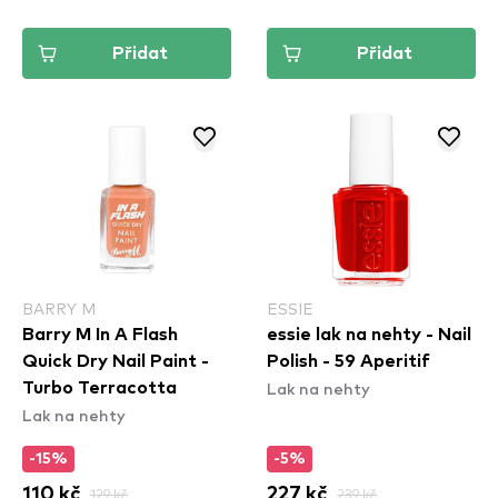
Přidat
Přidat
BARRY M
ESSIE
Barry M In A Flash
essie lak na nehty - Nail
Quick Dry Nail Paint -
Polish - 59 Aperitif
Lak na nehty
Turbo Terracotta
Lak na nehty
-15%
-5%
110 kč
129 kč
227 kč
239 kč