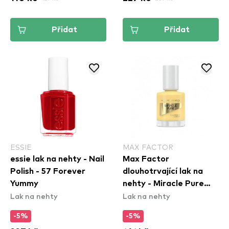
Přidat
Přidat
ESSIE
MAX FACTOR
essie lak na nehty - Nail
Max Factor
Polish - 57 Forever
dlouhotrvající lak na
Yummy
nehty - Miracle Pure
Lak na nehty
Lak na nehty
Nail Colour - 500
Lemon Tea
-5%
-5%