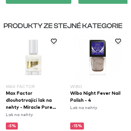
PRODUKTY ZE STEJNÉ KATEGORIE
MAX FACTOR
WIBO
Max Factor
Wibo Night Fever Nail
dlouhotrvající lak na
Polish - 4
Lak na nehty
nehty - Miracle Pure
Lak na nehty
Nail Colour - 155
Coconut Milk
-5%
-15%