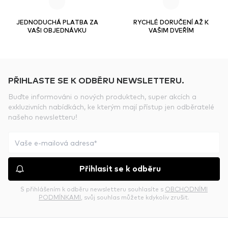
JEDNODUCHÁ PLATBA ZA
RYCHLÉ DORUČENÍ AŽ K
VAŠI OBJEDNÁVKU
VAŠIM DVEŘÍM
PŘIHLASTE SE K ODBĚRU NEWSLETTERU.
Buďte informováni o nových produktech, super akcích a
exkluzivních nabídkách, ke kterým mají přístup jen odběratelé
našeho newsletteru!
Přihlasit se k odběru
S přihlášením k odběru newsletteru souhlasíte s
OBCHODNÍMI
PODMÍNKAMI
, svůj souhlas můžete kdykoliv zrušit.