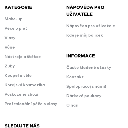
KATEGORIE
NÁPOVĚDA PRO
UŽIVATELE
Make-up
Nápověda pro uživatele
Péče o pleť
Kde je můj balíček
Vlasy
Vůně
INFORMACE
Nástroje a štětce
Zuby
Často kladené otázky
Koupel a tělo
Kontakt
Korejská kosmetika
Spolupracuj s námi!
Poškozené zboží
Dárkové poukazy
Profesionální péče o vlasy
O nás
SLEDUJTE NÁS