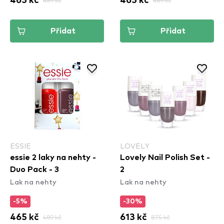
465 kč
489 kč
465 kč
489 kč
Přidat
Přidat
ESSIE
LOVELY
essie 2 laky na nehty -
Lovely Nail Polish Set -
Duo Pack - 3
2
Lak na nehty
Lak na nehty
-5%
-30%
465 kč
489 kč
613 kč
875 kč