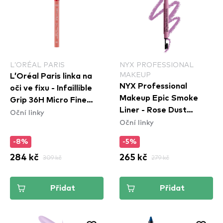
L’ORÉAL PARIS
NYX PROFESSIONAL
MAKEUP
L’Oréal Paris linka na
NYX Professional
oči ve fixu - Infaillible
Makeup Epic Smoke
Grip 36H Micro Fine
Liner - Rose Dust
Oční linky
Eyeliner​ - 03 Ancient
Oční linky
(ESL04)
Rose
-8%
-5%
284 kč
309 kč
265 kč
279 kč
Přidat
Přidat