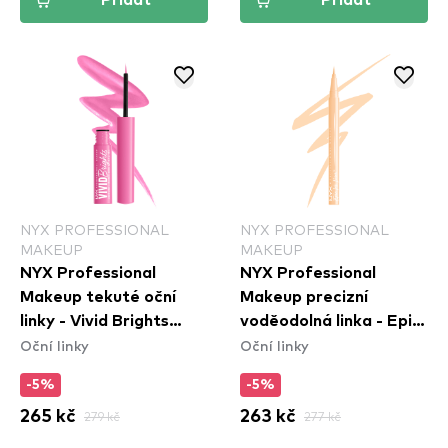
Přidat
Přidat
NYX PROFESSIONAL
NYX PROFESSIONAL
MAKEUP
MAKEUP
NYX Professional
NYX Professional
Makeup tekuté oční
Makeup precizní
linky - Vivid Brights
voděodolná linka - Epic
Oční linky
Oční linky
Colored Liquid Eyeliner
Ink Waterproof Liner -
- Don\'t Pink Twice
Marshmallow
-5%
-5%
(VBLL08)
265 kč
279 kč
263 kč
277 kč