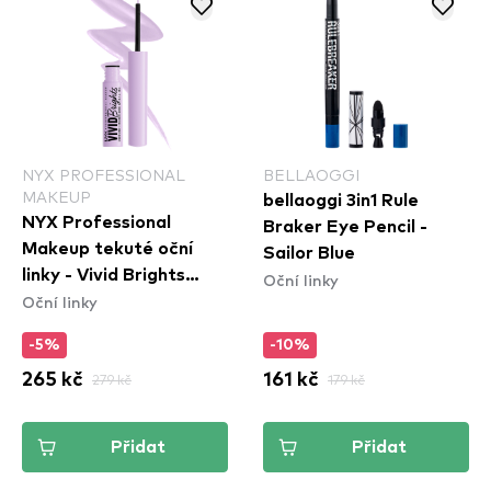
NYX PROFESSIONAL
BELLAOGGI
MAKEUP
bellaoggi 3in1 Rule
NYX Professional
Braker Eye Pencil -
Makeup tekuté oční
Sailor Blue
linky - Vivid Brights
Oční linky
Oční linky
Colored Liquid Eyeliner
- Lilac Link (VBLL07)
-5%
-10%
265 kč
279 kč
161 kč
179 kč
Přidat
Přidat