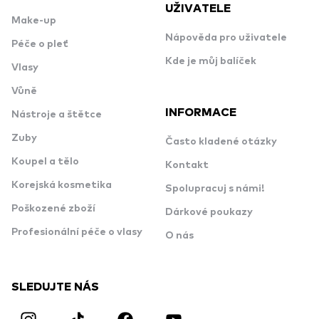
UŽIVATELE
Make-up
Nápověda pro uživatele
Péče o pleť
Kde je můj balíček
Vlasy
Vůně
INFORMACE
Nástroje a štětce
Zuby
Často kladené otázky
Koupel a tělo
Kontakt
Korejská kosmetika
Spolupracuj s námi!
Poškozené zboží
Dárkové poukazy
Profesionální péče o vlasy
O nás
SLEDUJTE NÁS