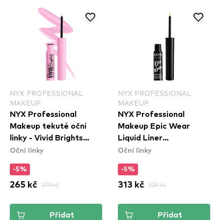
NYX PROFESSIONAL
NYX PROFESSIONAL
MAKEUP
MAKEUP
NYX Professional
NYX Professional
Makeup tekuté oční
Makeup Epic Wear
linky - Vivid Brights
Liquid Liner
Oční linky
Oční linky
Colored Liquid Eyeliner
Waterproof - Yellow
- Sneaky Pink (VBLL09)
-5%
-5%
265 kč
279 kč
313 kč
329 kč
Přidat
Přidat