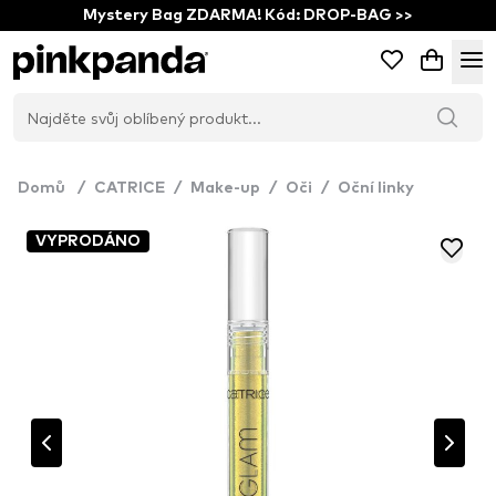
Mystery Bag ZDARMA! Kód: DROP-BAG >>
Domů
/
CATRICE
/
Make-up
/
Oči
/
Oční linky
VYPRODÁNO