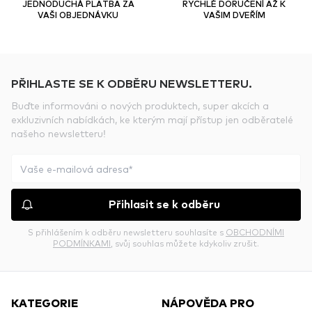
JEDNODUCHÁ PLATBA ZA
RYCHLÉ DORUČENÍ AŽ K
VAŠI OBJEDNÁVKU
VAŠIM DVEŘÍM
PŘIHLASTE SE K ODBĚRU NEWSLETTERU.
Buďte informováni o nových produktech, super akcích a
exkluzivních nabídkách, ke kterým mají přístup jen odběratelé
našeho newsletteru!
Přihlasit se k odběru
S přihlášením k odběru newsletteru souhlasíte s
OBCHODNÍMI
PODMÍNKAMI
, svůj souhlas můžete kdykoliv zrušit.
KATEGORIE
NÁPOVĚDA PRO