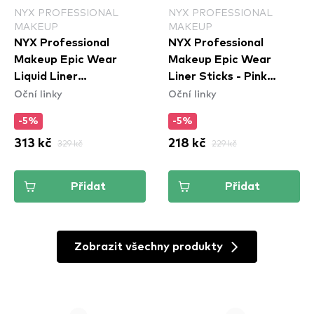
NYX PROFESSIONAL
NYX PROFESSIONAL
MAKEUP
MAKEUP
NYX Professional
NYX Professional
Makeup Epic Wear
Makeup Epic Wear
Liquid Liner
Liner Sticks - Pink
Oční linky
Oční linky
Waterproof - Yellow
Spirit
-5%
-5%
313 kč
329 kč
218 kč
229 kč
Přidat
Přidat
Zobrazit všechny produkty