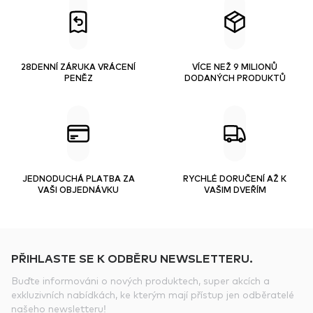
28DENNÍ ZÁRUKA VRÁCENÍ
VÍCE NEŽ 9 MILIONŮ
PENĚZ
DODANÝCH PRODUKTŮ
JEDNODUCHÁ PLATBA ZA
RYCHLÉ DORUČENÍ AŽ K
VAŠI OBJEDNÁVKU
VAŠIM DVEŘÍM
PŘIHLASTE SE K ODBĚRU NEWSLETTERU.
Buďte informováni o nových produktech, super akcích a
exkluzivních nabídkách, ke kterým mají přístup jen odběratelé
našeho newsletteru!