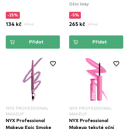
Oční linky
-25%
-5%
134 kč
179 kč
265 kč
279 kč
Přidat
Přidat
NYX PROFESSIONAL
NYX PROFESSIONAL
MAKEUP
MAKEUP
NYX Professional
NYX Professional
Makeup Epic Smoke
Makeup tekuté oční