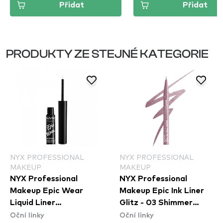
Přidat
Přidat
PRODUKTY ZE STEJNÉ KATEGORIE
NYX PROFESSIONAL
NYX PROFESSIONAL
MAKEUP
MAKEUP
NYX Professional
NYX Professional
Makeup Epic Wear
Makeup Epic Ink Liner
Liquid Liner
Glitz - 03 Shimmer
Oční linky
Oční linky
Waterproof - White
Stitch