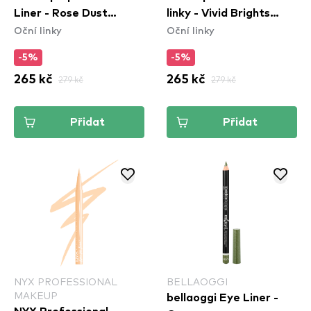
Liner - Rose Dust
linky - Vivid Brights
Oční linky
Oční linky
(ESL04)
Colored Liquid Eyeliner
- Don\'t Pink Twice
-5%
-5%
(VBLL08)
265 kč
279 kč
265 kč
279 kč
Přidat
Přidat
NYX PROFESSIONAL
BELLAOGGI
MAKEUP
bellaoggi Eye Liner -