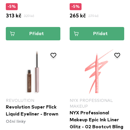
-5%
-5%
313 kč
329 kč
265 kč
279 kč
Přidat
Přidat
REVOLUTION
NYX PROFESSIONAL
MAKEUP
Revolution Super Flick
NYX Professional
Liquid Eyeliner - Brown
Makeup Epic Ink Liner
Oční linky
Glitz - 02 Bootcut Bling