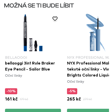
MOŽNÁ SE TI BUDE LÍBIT
BELLAOGGI
NYX PROFESSIONAL MA
bellaoggi 3in1 Rule Braker
NYX Professional Mak
Eye Pencil - Sailor Blue
tekuté oční linky - Vivi
Oční linky
Brights Colored Liquid
Oční linky
Eyeliner - Cobalt Crus
(VBLL05)
-10%
-5%
161 kč
179 kč
265 kč
279 kč