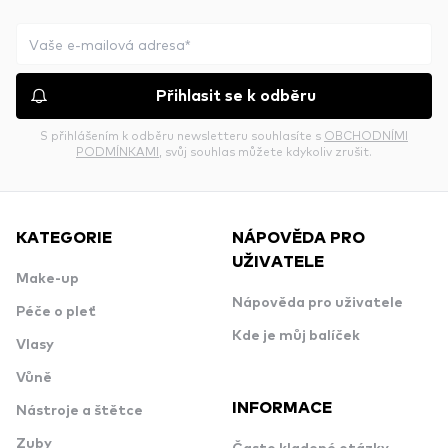
Přihlasit se k odběru
S přihlášením k odběru newsletteru souhlasíte s
OBCHODNÍMI
PODMÍNKAMI
, svůj souhlas můžete kdykoliv zrušit.
KATEGORIE
NÁPOVĚDA PRO
UŽIVATELE
Make-up
Nápověda pro uživatele
Péče o pleť
Kde je můj balíček
Vlasy
Vůně
INFORMACE
Nástroje a štětce
Zuby