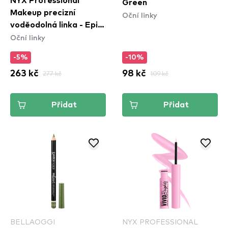
NYX Professional
Green
Makeup precizní
Oční linky
voděodolná linka - Epic
Oční linky
Ink Waterproof Liner -
Marshmallow
-5%
-10%
263 kč
277 kč
98 kč
109 kč
Přidat
Přidat
BELLAOGGI
NYX PROFESSIONAL