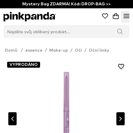
Mystery Bag ZDARMA! Kód: DROP-BAG >>
Domů
/
essence
/
Make-up
/
Oči
/
Oční linky
VYPRODÁNO