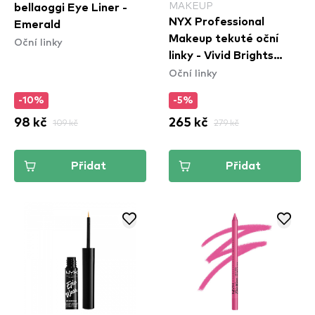
MAKEUP
bellaoggi Eye Liner -
NYX Professional
Emerald
Makeup tekuté oční
Oční linky
linky - Vivid Brights
Oční linky
Colored Liquid Eyeliner
- Sneaky Pink (VBLL09)
-10%
-5%
98 kč
109 kč
265 kč
279 kč
Přidat
Přidat