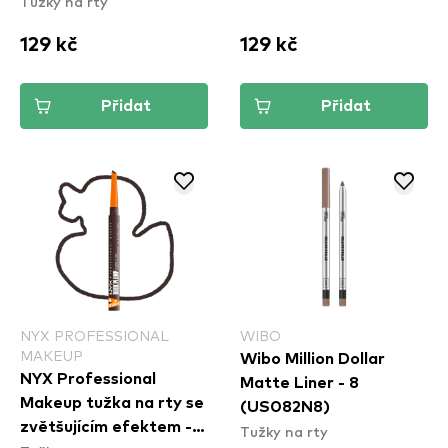
Tužky na rty
129 kč
129 kč
Přidat
Přidat
NYX PROFESSIONAL
WIBO
MAKEUP
Wibo Million Dollar
NYX Professional
Matte Liner - 8
Makeup tužka na rty se
(US082N8)
zvětšujícím efektem -
Tužky na rty