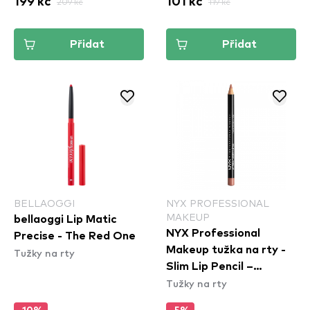
199 kč
209 kč
101 kč
119 kč
Přidat
Přidat
BELLAOGGI
NYX PROFESSIONAL
MAKEUP
bellaoggi Lip Matic
NYX Professional
Precise - The Red One
Makeup tužka na rty -
Tužky na rty
Slim Lip Pencil –
Tužky na rty
Peekaboo Neutral
(SPL860)