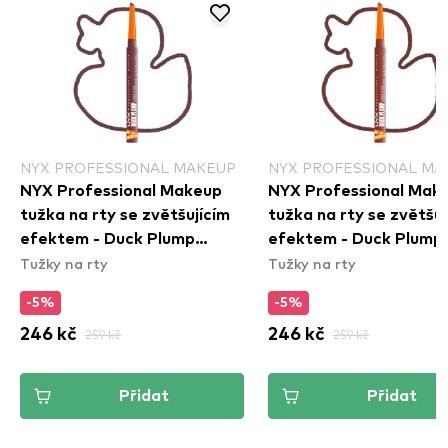
NYX PROFESSIONAL MAKEUP
NYX PROFESSIONAL MA
NYX Professional Makeup
NYX Professional Mak
tužka na rty se zvětšujícím
tužka na rty se zvětšuj
efektem - Duck Plump
efektem - Duck Plump
Tužky na rty
Tužky na rty
Plumping Lip Liner - 04 Fill
Plumping Lip Liner - 07
Em\' In
Swollen Spice
-5%
-5%
246 kč
259 kč
246 kč
259 kč
Přidat
Přidat