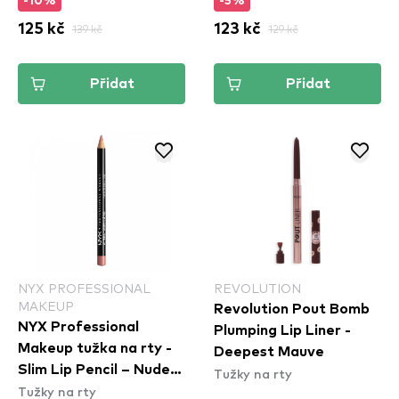
-10%
-5%
125 kč
139 kč
123 kč
129 kč
Přidat
Přidat
NYX PROFESSIONAL
REVOLUTION
MAKEUP
Revolution Pout Bomb
NYX Professional
Plumping Lip Liner -
Makeup tužka na rty -
Deepest Mauve
Slim Lip Pencil – Nude
Tužky na rty
Tužky na rty
Pink (SPL858)