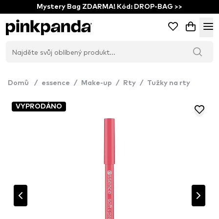
Mystery Bag ZDARMA! Kód: DROP-BAG >>
Domů
/
essence
/
Make-up
/
Rty
/
Tužky na rty
VYPRODÁNO