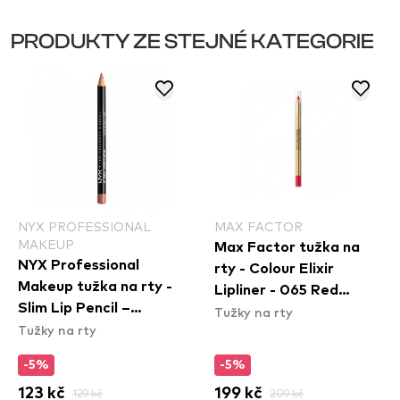
PRODUKTY ZE STEJNÉ KATEGORIE
NYX PROFESSIONAL
MAX FACTOR
MAKEUP
Max Factor tužka na
NYX Professional
rty - Colour Elixir
Makeup tužka na rty -
Lipliner - 065 Red
Slim Lip Pencil –
Tužky na rty
Sangria
Tužky na rty
Natural (SPL810)
-5%
-5%
123 kč
129 kč
199 kč
209 kč