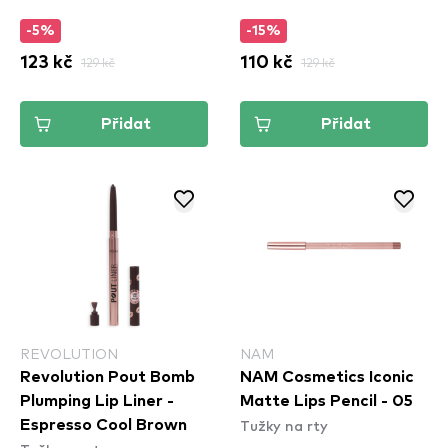
-5%
-15%
123 kč
129 kč
110 kč
129 kč
Přidat
Přidat
REVOLUTION
NAM
Revolution Pout Bomb
NAM Cosmetics Iconic
Plumping Lip Liner -
Matte Lips Pencil - 05
Tužky na rty
Espresso Cool Brown