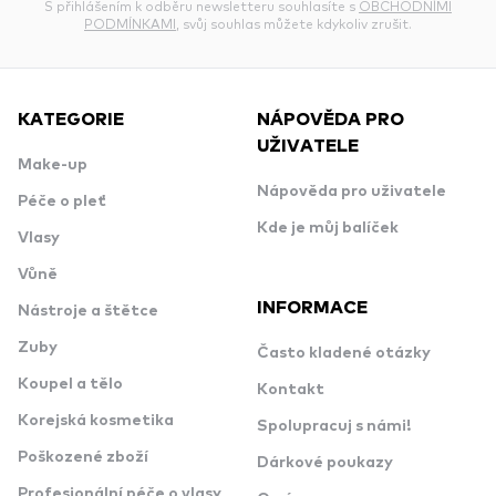
S přihlášením k odběru newsletteru souhlasíte s
OBCHODNÍMI
PODMÍNKAMI
, svůj souhlas můžete kdykoliv zrušit.
KATEGORIE
NÁPOVĚDA PRO
UŽIVATELE
Make-up
Nápověda pro uživatele
Péče o pleť
Kde je můj balíček
Vlasy
Vůně
INFORMACE
Nástroje a štětce
Zuby
Často kladené otázky
Koupel a tělo
Kontakt
Korejská kosmetika
Spolupracuj s námi!
Poškozené zboží
Dárkové poukazy
Profesionální péče o vlasy