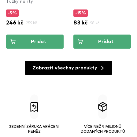
Tužky na rty
Duck Plump Plumping
Lip Liner - 12 Double
-5%
-15%
Dose
246 kč
259 kč
83 kč
98 kč
Přidat
Přidat
Zobrazit všechny produkty
28DENNÍ ZÁRUKA VRÁCENÍ
VÍCE NEŽ 9 MILIONŮ
PENĚZ
DODANÝCH PRODUKTŮ