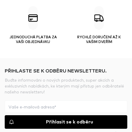
JEDNODUCHÁ PLATBA ZA
RYCHLÉ DORUČENÍ AŽ K
VAŠI OBJEDNÁVKU
VAŠIM DVEŘÍM
PŘIHLASTE SE K ODBĚRU NEWSLETTERU.
Buďte informováni o nových produktech, super akcích a
exkluzivních nabídkách, ke kterým mají přístup jen odběratelé
našeho newsletteru!
Přihlasit se k odběru