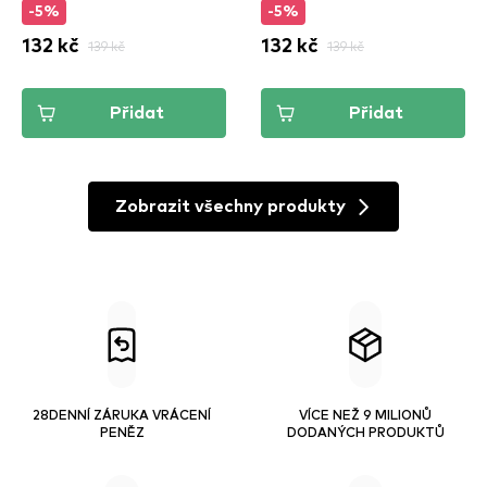
-5%
-5%
132 kč
139 kč
132 kč
139 kč
Přidat
Přidat
Zobrazit všechny produkty
28DENNÍ ZÁRUKA VRÁCENÍ
VÍCE NEŽ 9 MILIONŮ
PENĚZ
DODANÝCH PRODUKTŮ