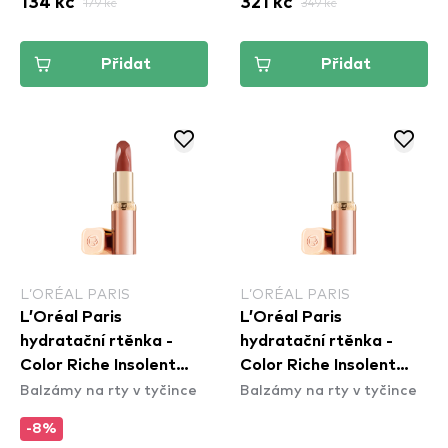
134 kč
179 kč
321 kč
349 kč
Přidat
Přidat
L’ORÉAL PARIS
L’ORÉAL PARIS
L’Oréal Paris
L’Oréal Paris
hydratační rtěnka -
hydratační rtěnka -
Color Riche Insolent
Color Riche Insolent
Balzámy na rty v tyčince
Balzámy na rty v tyčince
Lipstick - 179 Decadent
Lipstick - 181 Intense
-8%