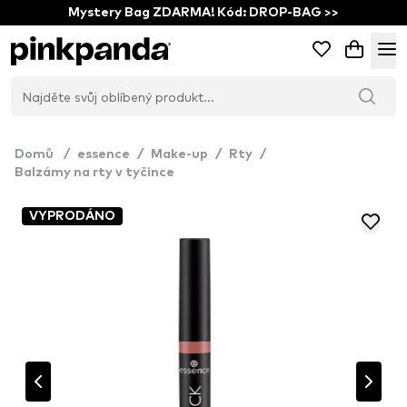
Mystery Bag ZDARMA! Kód: DROP-BAG >>
Domů
/
essence
/
Make-up
/
Rty
/
Balzámy na rty v tyčince
VYPRODÁNO