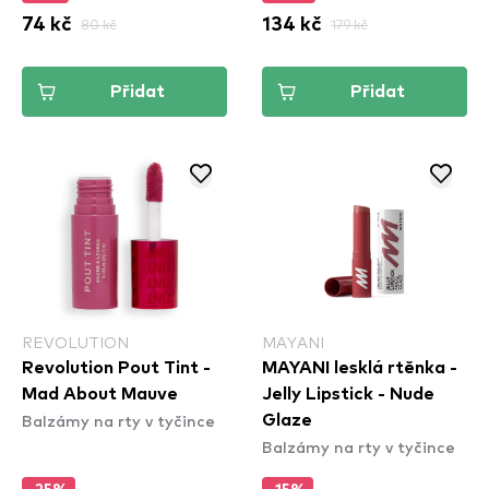
74 kč
80 kč
134 kč
179 kč
Přidat
Přidat
REVOLUTION
MAYANI
Revolution Pout Tint -
MAYANI lesklá rtěnka -
Mad About Mauve
Jelly Lipstick - Nude
Balzámy na rty v tyčince
Glaze
Balzámy na rty v tyčince