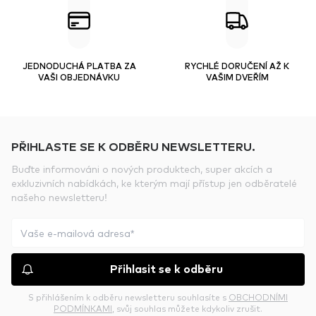
JEDNODUCHÁ PLATBA ZA
RYCHLÉ DORUČENÍ AŽ K
VAŠI OBJEDNÁVKU
VAŠIM DVEŘÍM
PŘIHLASTE SE K ODBĚRU NEWSLETTERU.
Buďte informováni o nových produktech, super akcích a
exkluzivních nabídkách, ke kterým mají přístup jen odběratelé
našeho newsletteru!
Přihlasit se k odběru
S přihlášením k odběru newsletteru souhlasíte s
OBCHODNÍMI
PODMÍNKAMI
, svůj souhlas můžete kdykoliv zrušit.