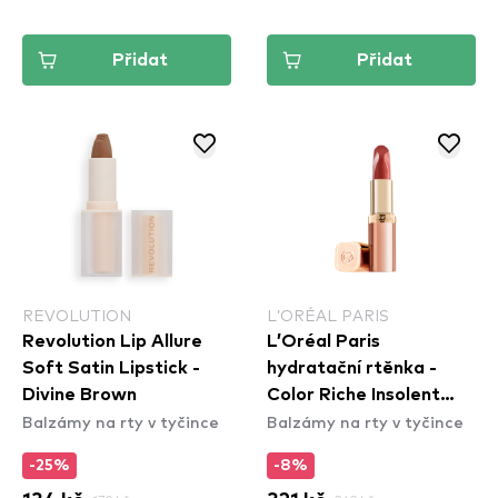
Přidat
Přidat
REVOLUTION
L’ORÉAL PARIS
Revolution Lip Allure
L’Oréal Paris
Soft Satin Lipstick -
hydratační rtěnka -
Divine Brown
Color Riche Insolent
Balzámy na rty v tyčince
Balzámy na rty v tyčince
Lipstick - 176 Irreverent
-25%
-8%