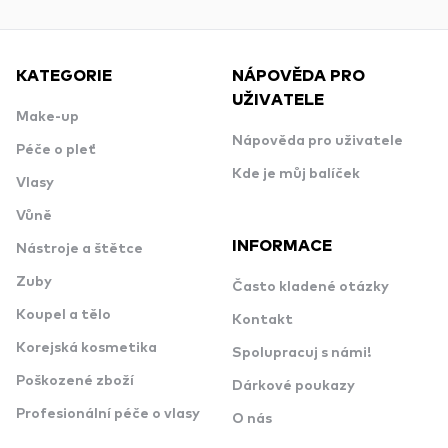
KATEGORIE
NÁPOVĚDA PRO
UŽIVATELE
Make-up
Nápověda pro uživatele
Péče o pleť
Kde je můj balíček
Vlasy
Vůně
INFORMACE
Nástroje a štětce
Zuby
Často kladené otázky
Koupel a tělo
Kontakt
Korejská kosmetika
Spolupracuj s námi!
Poškozené zboží
Dárkové poukazy
Profesionální péče o vlasy
O nás