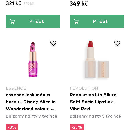
349 kč
321 kč
349 kč
Přidat
Přidat
ESSENCE
REVOLUTION
essence lesk měnící
Revolution Lip Allure
barvu - Disney Alice in
Soft Satin Lipstick -
Wonderland colour-
Vibe Red
Balzámy na rty v tyčince
Balzámy na rty v tyčince
changing lip glow 01
-8%
-25%