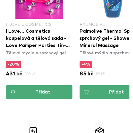
I LOVE... COSMETICS
PALMOLIVE
I Love... Cosmetics
Palmolive Thermal Spa
koupelová a tělová sada - I
sprchový gel - Shower 
Love Pamper Parties Tin-
Mineral Massage
Tělové mýdlo a sprchový gel
Tělové mýdlo a sprchový 
Dulgent Trio
-20%
-4%
431 kč
539 kč
85 kč
89 kč
Přidat
Přidat