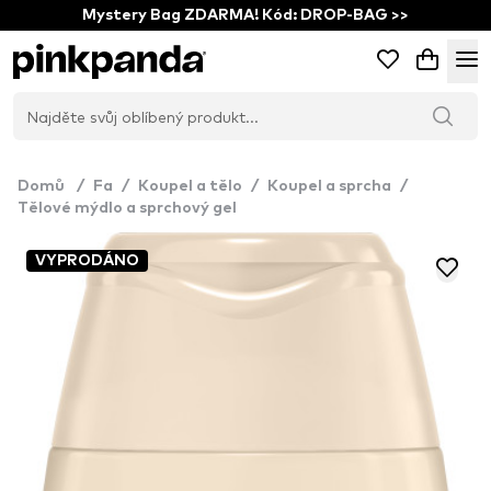
Mystery Bag ZDARMA! Kód: DROP-BAG >>
Domů
/
Fa
/
Koupel a tělo
/
Koupel a sprcha
/
Tělové mýdlo a sprchový gel
VYPRODÁNO