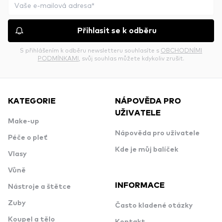
Přihlasit se k odběru
S přihlášením k odběru newsletteru souhlasíte s
OBCHODNÍMI
PODMÍNKAMI
, svůj souhlas můžete kdykoliv zrušit.
KATEGORIE
NÁPOVĚDA PRO
UŽIVATELE
Make-up
Nápověda pro uživatele
Péče o pleť
Kde je můj balíček
Vlasy
Vůně
INFORMACE
Nástroje a štětce
Zuby
Často kladené otázky
Koupel a tělo
Kontakt