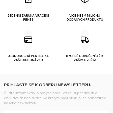
28DENNÍ ZÁRUKA VRÁCENÍ
VÍCE NEŽ 9 MILIONŮ
PENĚZ
DODANÝCH PRODUKTŮ
JEDNODUCHÁ PLATBA ZA
RYCHLÉ DORUČENÍ AŽ K
VAŠI OBJEDNÁVKU
VAŠIM DVEŘÍM
PŘIHLASTE SE K ODBĚRU NEWSLETTERU.
Buďte informováni o nových produktech, super akcích a
exkluzivních nabídkách, ke kterým mají přístup jen odběratelé
našeho newsletteru!