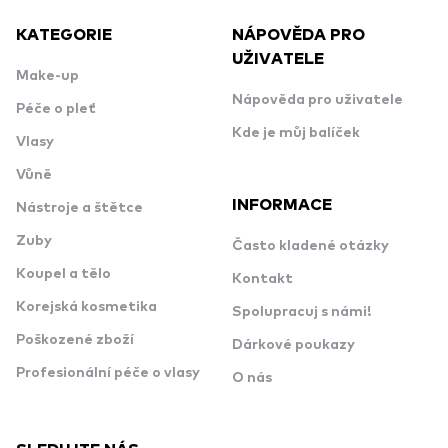
KATEGORIE
NÁPOVĚDA PRO
UŽIVATELE
Make-up
Nápověda pro uživatele
Péče o pleť
Kde je můj balíček
Vlasy
Vůně
INFORMACE
Nástroje a štětce
Zuby
Často kladené otázky
Koupel a tělo
Kontakt
Korejská kosmetika
Spolupracuj s námi!
Poškozené zboží
Dárkové poukazy
Profesionální péče o vlasy
O nás