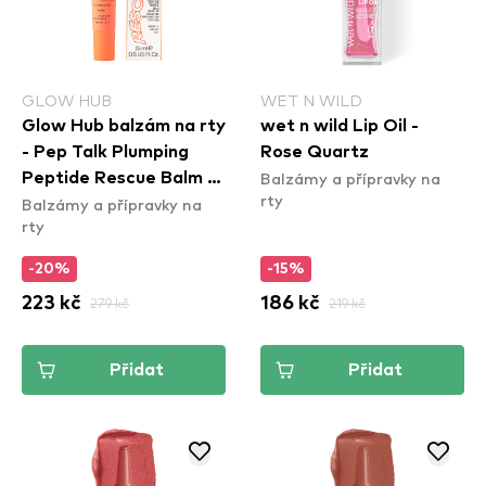
GLOW HUB
WET N WILD
Glow Hub balzám na rty
wet n wild Lip Oil -
- Pep Talk Plumping
Rose Quartz
Balzámy a přípravky na
Peptide Rescue Balm -
rty
Balzámy a přípravky na
Mango
rty
-20%
-15%
223 kč
279 kč
186 kč
219 kč
Přidat
Přidat