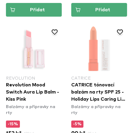
Přidat
Přidat
REVOLUTION
CATRICE
Revolution Mood
CATRICE tónovací
Switch Aura Lip Balm -
balzám na rty SPF 25 -
Kiss Pink
Holiday Lips Caring Lip
Balzámy a přípravky na
Balzámy a přípravky na
Balm - 040 Tropic
rty
rty
Feels
-15%
-5%