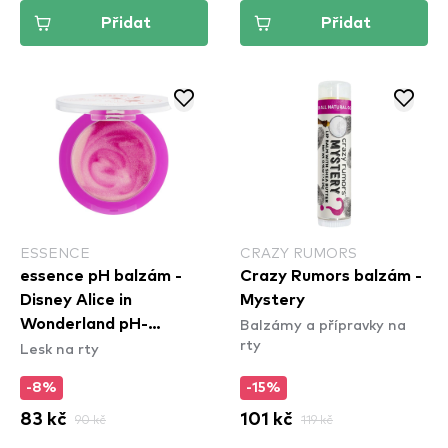
Přidat
Přidat
ESSENCE
CRAZY RUMORS
essence pH balzám -
Crazy Rumors balzám -
Disney Alice in
Mystery
Balzámy a přípravky na
Wonderland pH-
rty
Lesk na rty
reacting lip & cheek
balm 01
-8%
-15%
83 kč
90 kč
101 kč
119 kč