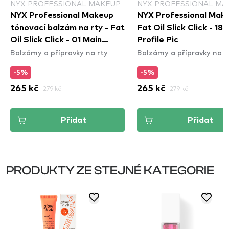
NYX PROFESSIONAL MAKEUP
NYX PROFESSIONAL MA
NYX Professional Makeup
NYX Professional Mak
tónovací balzám na rty - Fat
Fat Oil Slick Click - 18
Oil Slick Click - 01 Main
Profile Pic
Balzámy a přípravky na rty
Balzámy a přípravky na r
Character
-5%
-5%
265 kč
279 kč
265 kč
279 kč
Přidat
Přidat
PRODUKTY ZE STEJNÉ KATEGORIE