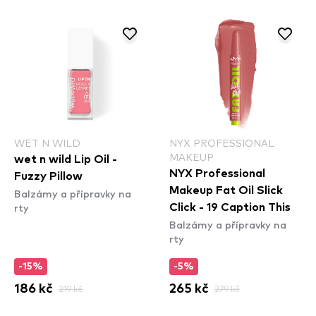
WET N WILD
NYX PROFESSIONAL
MAKEUP
wet n wild Lip Oil -
NYX Professional
Fuzzy Pillow
Makeup Fat Oil Slick
Balzámy a přípravky na
rty
Click - 19 Caption This
Balzámy a přípravky na
rty
-15%
-5%
186 kč
219 kč
265 kč
279 kč