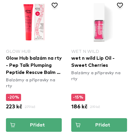
GLOW HUB
WET N WILD
Glow Hub balzám na rty
wet n wild Lip Oil -
- Pep Talk Plumping
Sweet Cherries
Balzámy a přípravky na
Peptide Rescue Balm -
rty
Balzámy a přípravky na
Cranberry
rty
-20%
-15%
223 kč
279 kč
186 kč
219 kč
Přidat
Přidat