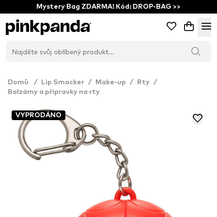
Mystery Bag ZDARMA! Kód: DROP-BAG >>
Domů
/
Lip Smacker
/
Make-up
/
Rty
/
Balzámy a přípravky na rty
VYPRODÁNO