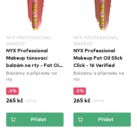
NYX PROFESSIONAL
NYX PROFESSIONAL
MAKEUP
MAKEUP
NYX Professional
NYX Professional
Makeup tónovací
Makeup Fat Oil Slick
balzám na rty - Fat Oil
Click - 16 Verified
Balzámy a přípravky na
Balzámy a přípravky na
Slick Click - 03 No Filter
rty
rty
Needed
-5%
-5%
265 kč
279 kč
265 kč
279 kč
Přidat
Přidat