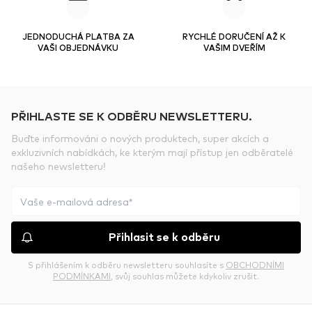
JEDNODUCHÁ PLATBA ZA
RYCHLÉ DORUČENÍ AŽ K
VAŠI OBJEDNÁVKU
VAŠIM DVEŘÍM
PŘIHLASTE SE K ODBĚRU NEWSLETTERU.
Buďte informováni o nových produktech, super akcích a
exkluzivních nabídkách, ke kterým mají přístup jen odběratelé
našeho newsletteru!
Přihlasit se k odběru
S přihlášením k odběru newsletteru souhlasíte s
OBCHODNÍMI
PODMÍNKAMI
, svůj souhlas můžete kdykoliv zrušit.