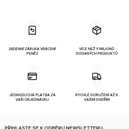
28DENNÍ ZÁRUKA VRÁCENÍ
VÍCE NEŽ 9 MILIONŮ
PENĚZ
DODANÝCH PRODUKTŮ
JEDNODUCHÁ PLATBA ZA
RYCHLÉ DORUČENÍ AŽ K
VAŠI OBJEDNÁVKU
VAŠIM DVEŘÍM
PŘIHLASTE SE K ODBĚRU NEWSLETTERU.