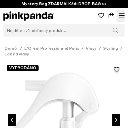
Mystery Bag ZDARMA! Kód: DROP-BAG >>
Domů
/
L'Oréal Professionnel Paris
/
Vlasy
/
Styling
/
Lak na vlasy
VYPRODÁNO