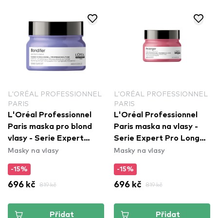
L'ORÉAL PROFESSIONNEL
L'ORÉAL PROFESSIONNEL
PARIS
PARIS
L'Oréal Professionnel
L'Oréal Professionnel
Paris maska pro blond
Paris maska na vlasy -
vlasy - Serie Expert
Serie Expert Pro Longer
Masky na vlasy
Masky na vlasy
Blondifier Mask
Mask
-15%
-15%
696 kč
819 kč
696 kč
819 kč
Přidat
Přidat