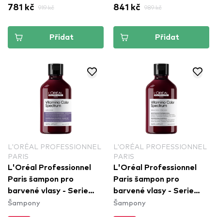
781 kč
919 kč
841 kč
989 kč
Přidat
Přidat
L'ORÉAL PROFESSIONNEL
L'ORÉAL PROFESSIONNEL
PARIS
PARIS
L'Oréal Professionnel
L'Oréal Professionnel
Paris šampon pro
Paris šampon pro
barvené vlasy - Serie
barvené vlasy - Serie
Šampony
Šampony
Expert Vitamino Color
Expert Vitamino Color
Spectrum Neutralising
Spectrum Shampoo