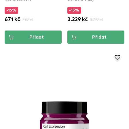
Advanced Ampoules (42
-15%
-15%
pcs)
671 kč
789 kč
3.229 kč
3.799 kč
Přidat
Přidat