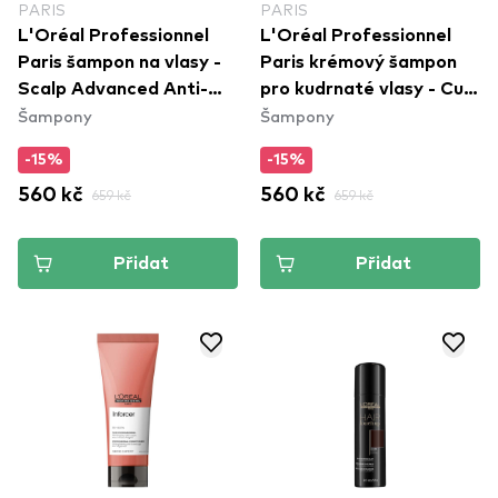
PARIS
PARIS
L'Oréal Professionnel
L'Oréal Professionnel
Paris šampon na vlasy -
Paris krémový šampon
Scalp Advanced Anti-
pro kudrnaté vlasy - Curl
Šampony
Šampony
Discomfort Dermo-
Expression Intense
Regulator Shampoo
Moisturizing Cleansing
-15%
-15%
Cream Shampoo
560 kč
659 kč
560 kč
659 kč
Přidat
Přidat