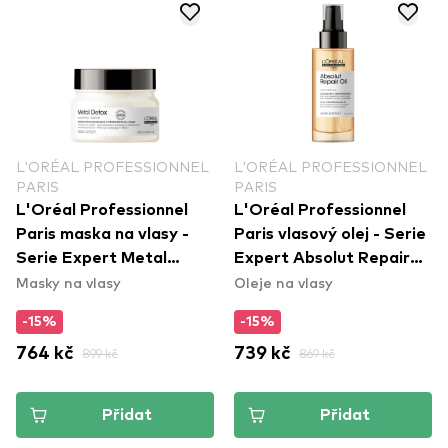
L'ORÉAL PROFESSIONNEL
L'ORÉAL PROFESSIONNEL
PARIS
PARIS
L'Oréal Professionnel
L'Oréal Professionnel
Paris maska na vlasy -
Paris vlasový olej - Serie
Serie Expert Metal
Expert Absolut Repair
Masky na vlasy
Oleje na vlasy
Detox Mask
Oil
-15%
-15%
764 kč
899 kč
739 kč
869 kč
Přidat
Přidat