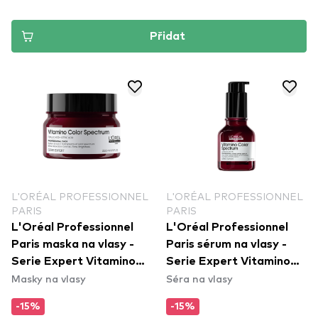
Přidat
L'ORÉAL PROFESSIONNEL
L'ORÉAL PROFESSIONNEL
PARIS
PARIS
L'Oréal Professionnel
L'Oréal Professionnel
Paris maska na vlasy -
Paris sérum na vlasy -
Serie Expert Vitamino
Serie Expert Vitamino
Masky na vlasy
Séra na vlasy
Color Spectrum Masque
Color Spectrum Leave in
Serum
-15%
-15%