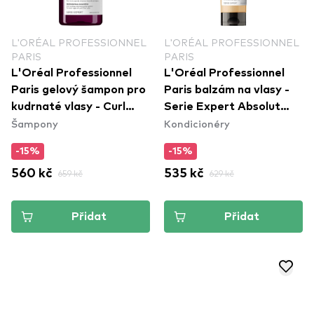
L'ORÉAL PROFESSIONNEL
L'ORÉAL PROFESSIONNEL
PARIS
PARIS
L'Oréal Professionnel
L'Oréal Professionnel
Paris gelový šampon pro
Paris balzám na vlasy -
kudrnaté vlasy - Curl
Serie Expert Absolut
Šampony
Kondicionéry
Expression Anti-Buildup
Repair Conditioner
Cleansing Jelly Shampoo
-15%
-15%
560 kč
659 kč
535 kč
629 kč
Přidat
Přidat