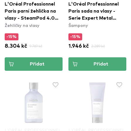
L'Oréal Professionnel
L'Oréal Professionnel
Paris parní žehlička na
Paris sada na vlasy -
vlasy - SteamPod 4.0
Serie Expert Metal
Žehličky na vlasy
Šampony
Glacial Utopia Limited
Detox Trio
Edition
-15%
-15%
8.304 kč
9.769 kč
1.946 kč
2.289 kč
Přidat
Přidat
L'ORÉAL PROFESSIONNEL
L'ORÉAL PROFESSIONNEL