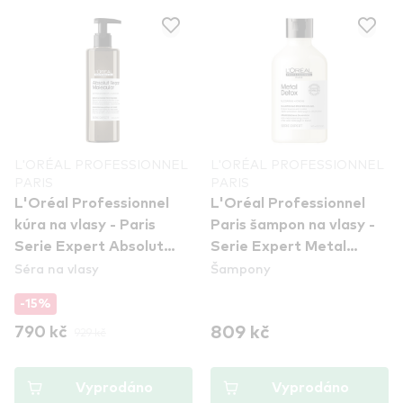
L'ORÉAL PROFESSIONNEL
L'ORÉAL PROFESSIONNEL
PARIS
PARIS
L'Oréal Professionnel
L'Oréal Professionnel
kúra na vlasy - Paris
Paris šampon na vlasy -
Serie Expert Absolut
Serie Expert Metal
Séra na vlasy
Šampony
Repair Molecular Liquid
Detox Shampoo
Treatment
-15%
809 kč
790 kč
929 kč
Vyprodáno
Vyprodáno