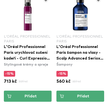
L'ORÉAL PROFESSIONNEL
L'ORÉAL PROFESSIONNEL
PARIS
PARIS
L'Oréal Professionnel
L'Oréal Professionnel
Paris urychlovač sušení
Paris šampon na vlasy -
kadeří - Curl Expression
Scalp Advanced Serioxyl
Stylingové krémy a spreje
Šampony
Drying Accelerator
Advanced Shampoo
Leave In
-15%
-15%
713 kč
839 kč
560 kč
659 kč
Přidat
Přidat