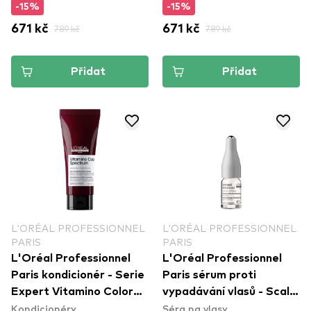
-15%
-15%
Shampoo
671 kč
789 kč
671 kč
789 kč
Přidat
Přidat
L'ORÉAL PROFESSIONNEL
L'ORÉAL PROFESSIONNEL
PARIS
PARIS
L'Oréal Professionnel
L'Oréal Professionnel
Paris kondicionér - Serie
Paris sérum proti
Expert Vitamino Color
vypadávání vlasů - Scalp
Kondicionéry
Séra na vlasy
Spectrum Conditioner
Advanced Aminexil