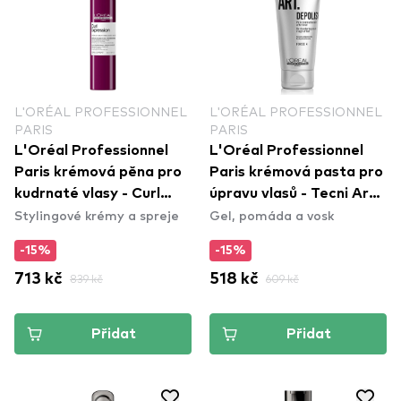
L'ORÉAL PROFESSIONNEL
L'ORÉAL PROFESSIONNEL
PARIS
PARIS
L'Oréal Professionnel
L'Oréal Professionnel
Paris krémová pěna pro
Paris krémová pasta pro
kudrnaté vlasy - Curl
úpravu vlasů - Tecni Art
Stylingové krémy a spreje
Gel, pomáda a vosk
Expression 10-In-1 ​
Depolish
Cream-In-Mousse​
-15%
-15%
713 kč
839 kč
518 kč
609 kč
Přidat
Přidat