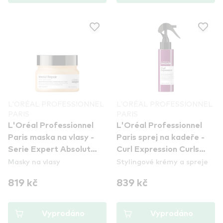
L'ORÉAL PROFESSIONNEL
L'ORÉAL PROFESSIONNEL
PARIS
PARIS
L'Oréal Professionnel
L'Oréal Professionnel
Paris maska na vlasy -
Paris sprej na kadeře -
Serie Expert Absolut
Curl Expression Curls
Masky na vlasy
Stylingové krémy a spreje
Repair Mask
Reviver Spray
819 kč
839 kč
Vyprodáno
Vyprodáno