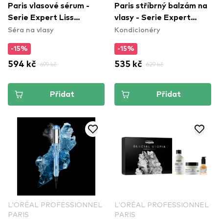
Paris vlasové sérum -
Paris stříbrný balzám na
Serie Expert Liss
vlasy - Serie Expert
Séra na vlasy
Kondicionéry
Unlimited Serum
Silver Conditioner
-15%
-15%
594 kč
699 kč
535 kč
629 kč
Přidat
Přidat
L'ORÉAL PROFESSIONNEL
L'ORÉAL PROFESSIONNEL
PARIS
PARIS