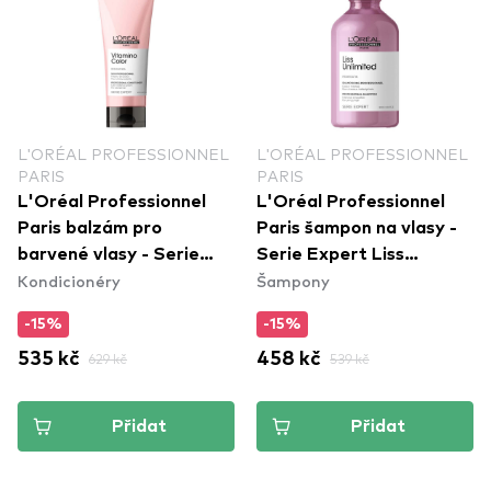
L'ORÉAL PROFESSIONNEL
L'ORÉAL PROFESSIONNEL
PARIS
PARIS
L'Oréal Professionnel
L'Oréal Professionnel
Paris balzám pro
Paris šampon na vlasy -
barvené vlasy - Serie
Serie Expert Liss
Kondicionéry
Šampony
Expert Vitamino Color
Unlimited Shampoo
Conditioner
-15%
-15%
535 kč
629 kč
458 kč
539 kč
Přidat
Přidat