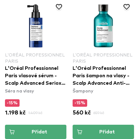
L'ORÉAL PROFESSIONNEL
L'ORÉAL PROFESSIONNEL
PARIS
PARIS
L'Oréal Professionnel
L'Oréal Professionnel
Paris vlasové sérum -
Paris šampon na vlasy -
Scalp Advanced Serioxyl
Scalp Advanced Anti-
Séra na vlasy
Šampony
Advanced Denser Hair
Oiliness Dermo-Purifier
Serum
Shampoo
-15%
-15%
1.198 kč
1.409 kč
560 kč
659 kč
Přidat
Přidat