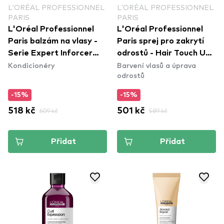
L'ORÉAL PROFESSIONNEL
L'ORÉAL PROFESSIONNEL
PARIS
PARIS
L'Oréal Professionnel
L'Oréal Professionnel
Paris balzám na vlasy -
Paris sprej pro zakrytí
Serie Expert Inforcer
odrostů - Hair Touch Up -
Kondicionéry
Barvení vlasů a úprava
Conditioner
Brown
odrostů
-15%
-15%
518 kč
609 kč
501 kč
589 kč
Přidat
Přidat