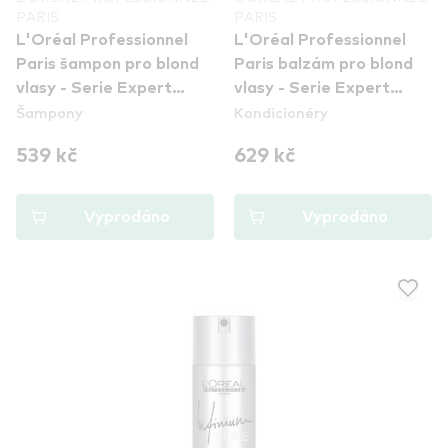
PARIS
PARIS
L'Oréal Professionnel
L'Oréal Professionnel
Paris šampon pro blond
Paris balzám pro blond
vlasy - Serie Expert
vlasy - Serie Expert
Šampony
Kondicionéry
Blondifier Gloss
Blondifier Conditioner
Shampoo
Cool
539 kč
629 kč
Vyprodáno
Vyprodáno