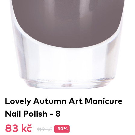
Lovely Autumn Art Manicure
Nail Polish - 8
83 kč
119 kč
-30%