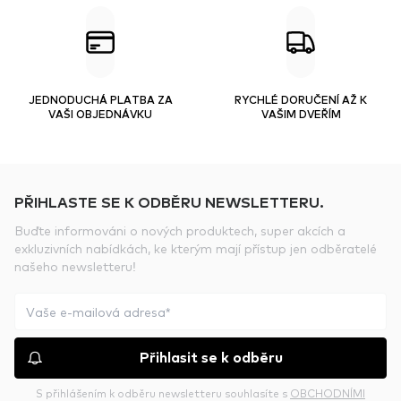
JEDNODUCHÁ PLATBA ZA
RYCHLÉ DORUČENÍ AŽ K
VAŠI OBJEDNÁVKU
VAŠIM DVEŘÍM
PŘIHLASTE SE K ODBĚRU NEWSLETTERU.
Buďte informováni o nových produktech, super akcích a
exkluzivních nabídkách, ke kterým mají přístup jen odběratelé
našeho newsletteru!
Přihlasit se k odběru
S přihlášením k odběru newsletteru souhlasíte s
OBCHODNÍMI