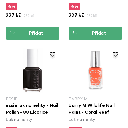
-5%
-5%
227 kč
239 kč
227 kč
239 kč
Přidat
Přidat
ESSIE
BARRY M
essie lak na nehty - Nail
Barry M Wildlife Nail
Polish - 88 Licorice
Paint - Coral Reef
Lak na nehty
Lak na nehty