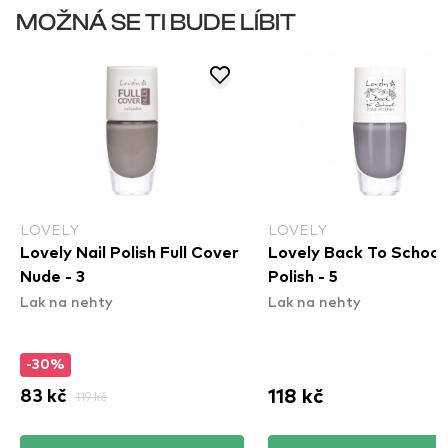
MOŽNÁ SE TI BUDE LÍBIT
LOVELY
LOVELY
Lovely Nail Polish Full Cover
Lovely Back To School 
Nude - 3
Polish - 5
Lak na nehty
Lak na nehty
-30%
118 kč
83 kč
119 kč