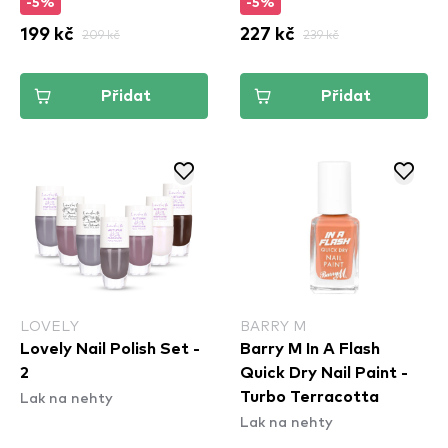
-5%
-5%
199 kč
209 kč
227 kč
239 kč
Přidat
Přidat
LOVELY
BARRY M
Lovely Nail Polish Set -
Barry M In A Flash
2
Quick Dry Nail Paint -
Lak na nehty
Turbo Terracotta
Lak na nehty