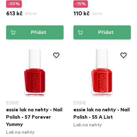
-30%
-15%
613 kč
875 kč
110 kč
129 kč
Přidat
Přidat
ESSIE
ESSIE
essie lak na nehty - Nail
essie lak na nehty - Nail
Polish - 57 Forever
Polish - 55 A List
Lak na nehty
Yummy
Lak na nehty