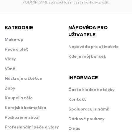
PODMÍNKAMI
, svůj souhlas můžete kdykoliv zrušit.
KATEGORIE
NÁPOVĚDA PRO
UŽIVATELE
Make-up
Nápověda pro uživatele
Péče o pleť
Kde je můj balíček
Vlasy
Vůně
INFORMACE
Nástroje a štětce
Zuby
Často kladené otázky
Koupel a tělo
Kontakt
Korejská kosmetika
Spolupracuj s námi!
Poškozené zboží
Dárkové poukazy
Profesionální péče o vlasy
O nás