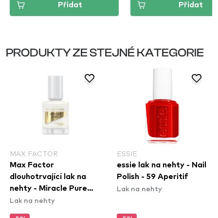
Přidat
Přidat
PRODUKTY ZE STEJNÉ KATEGORIE
MAX FACTOR
ESSIE
Max Factor
essie lak na nehty - Nail
dlouhotrvající lak na
Polish - 59 Aperitif
Lak na nehty
nehty - Miracle Pure
Lak na nehty
Nail Colour - 155
Coconut Milk