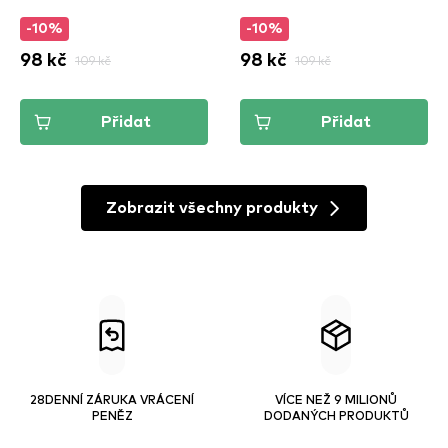
-10%
-10%
98 kč
109 kč
98 kč
109 kč
Přidat
Přidat
Zobrazit všechny produkty
28DENNÍ ZÁRUKA VRÁCENÍ
VÍCE NEŽ 9 MILIONŮ
PENĚZ
DODANÝCH PRODUKTŮ