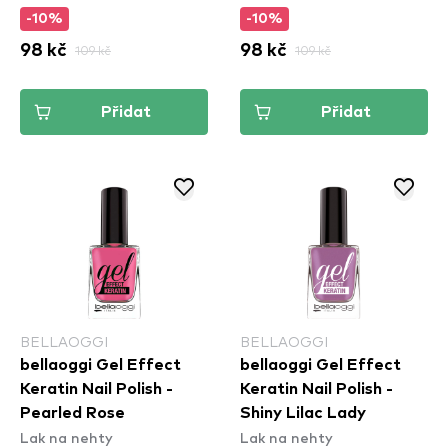
-10%
-10%
98 kč
109 kč
98 kč
109 kč
Přidat
Přidat
BELLAOGGI
BELLAOGGI
bellaoggi Gel Effect
bellaoggi Gel Effect
Keratin Nail Polish -
Keratin Nail Polish -
Pearled Rose
Shiny Lilac Lady
Lak na nehty
Lak na nehty