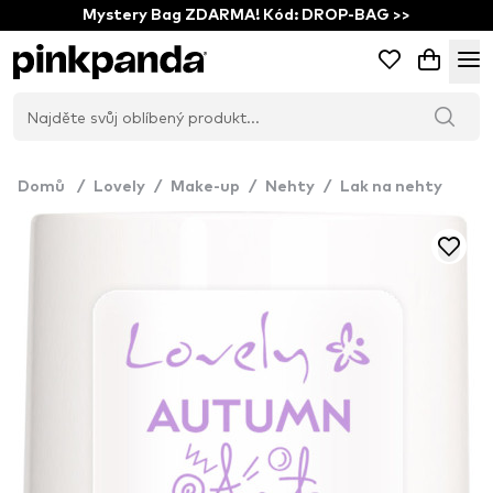
Mystery Bag ZDARMA! Kód: DROP-BAG >>
Domů
/
Lovely
/
Make-up
/
Nehty
/
Lak na nehty