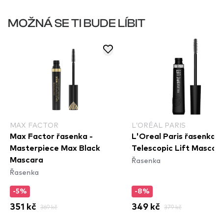
MOŽNÁ SE TI BUDE LÍBIT
MAX FACTOR
L’ORÉAL PARIS
Max Factor řasenka -
L'Oreal Paris řasenka 
Masterpiece Max Black
Telescopic Lift Masca
Řasenka
Mascara
Řasenka
-5%
-8%
351 kč
369 kč
349 kč
379 kč