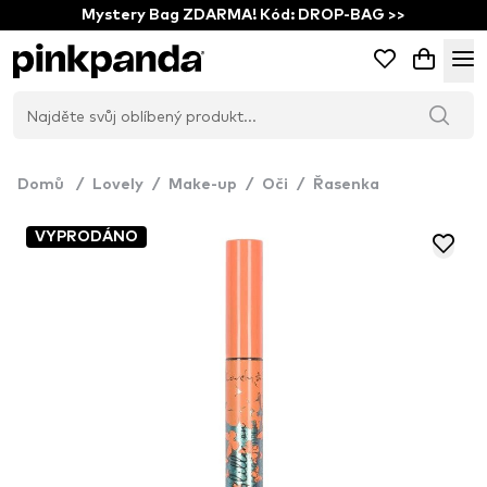
Mystery Bag ZDARMA! Kód: DROP-BAG >>
Domů
/
Lovely
/
Make-up
/
Oči
/
Řasenka
VYPRODÁNO