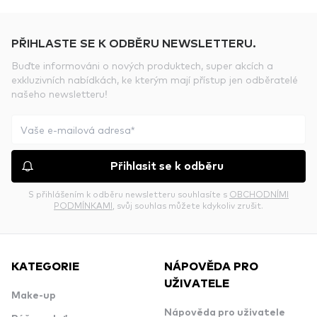
PŘIHLASTE SE K ODBĚRU NEWSLETTERU.
Buďte informováni o nových produktech, super akcích a
exkluzivních nabídkách, ke kterým mají přístup jen odběratelé
našeho newsletteru!
Přihlasit se k odběru
S přihlášením k odběru newsletteru souhlasíte s
OBCHODNÍMI
PODMÍNKAMI
, svůj souhlas můžete kdykoliv zrušit.
KATEGORIE
NÁPOVĚDA PRO
UŽIVATELE
Make-up
Nápověda pro uživatele