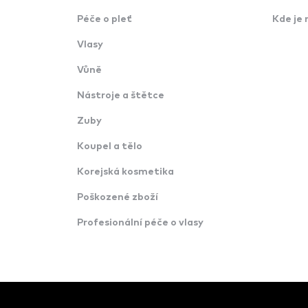
Péče o pleť
Kde je 
Vlasy
Vůně
Nástroje a štětce
Zuby
Koupel a tělo
Korejská kosmetika
Poškozené zboží
Profesionální péče o vlasy