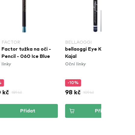
 FACTOR
BELLAOGGI
 Factor tužka na oči -
bellaoggi Eye Kajal - Blue
 Pencil - 060 Ice Blue
Kajal
 linky
Oční linky
%
-10%
 kč
98 kč
189 kč
109 kč
Přidat
Přidat