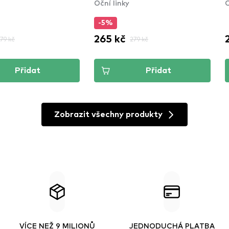
Oční linky
O
-5%
265 kč
179 kč
279 kč
Přidat
Přidat
Zobrazit všechny produkty
VÍCE NEŽ 9 MILIONŮ
JEDNODUCHÁ PLATBA