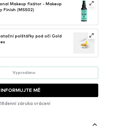
onal Makeup fixátor - Makeup
y Finish (MSS02)
tační polštářky pod oči Gold
hes
Vyprodáno
INFORMUJTE MĚ
28denní záruka vrácení