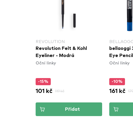
NAL MAKEUP
REVOLUTION
BELLAOGG
al Makeup
Revolution Felt & Kohl
bellaoggi 
 - Vivid
Eyeliner - Modrá
Eye Pencil
Oční linky
Oční linky
Liquid
t Crush
-15%
-10%
101 kč
161 kč
119 kč
179
dat
Přidat