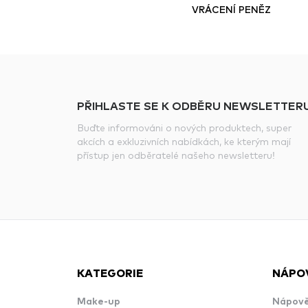
VRÁCENÍ PENĚZ
PŘIHLASTE SE K ODBĚRU NEWSLETTERU
Buďte informováni o nových produktech, super
akcích a exkluzivních nabídkách, ke kterým mají
přístup jen odběratelé našeho newsletteru!
KATEGORIE
NÁPO
Make-up
Nápově