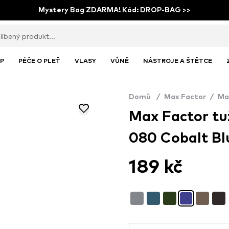
Mystery Bag ZDARMA! Kód: DROP-BAG >>
P
PÉČE O PLEŤ
VLASY
VŮNĚ
NÁSTROJE A ŠTĚTCE
Domů
/
Max Factor
/
Ma
Max Factor tuž
080 Cobalt Bl
189 kč