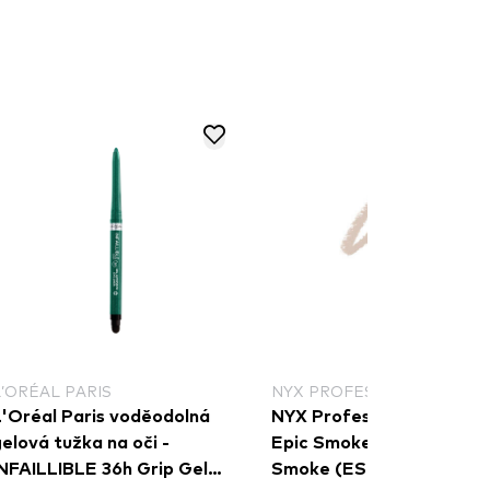
L’ORÉAL PARIS
NYX PROFESSIONAL MAKE
L'Oréal Paris voděodolná
NYX Professional Makeu
elová tužka na oči -
Epic Smoke Liner - White
INFAILLIBLE 36h Grip Gel
Smoke (ESL01)