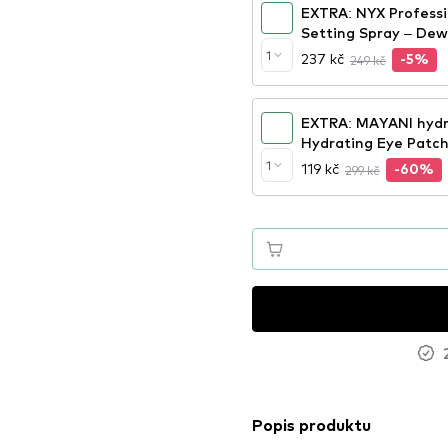
EXTRA: NYX Professi
Setting Spray – Dew
1
237 kč
249 kč
-5%
EXTRA: MAYANI hydra
Hydrating Eye Patc
1
119 kč
299 kč
-60%
Popis produktu