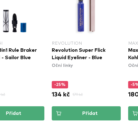
I
REVOLUTION
MAX
3in1 Rule Braker
Revolution Super Flick
Max
 - Sailor Blue
Liquid Eyeliner - Blue
Kohl
Oční linky
Oční
-25%
-5
134 kč
180
 kč
179 kč
Přidat
Přidat