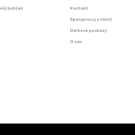
můj balíček
Kontakt
Spolupracuj s námi!
Dárkové poukazy
O nás