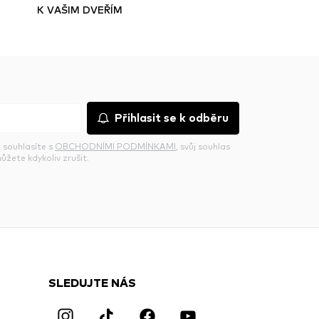
K VAŠIM DVEŘÍM
Přihlasit se k odběru
 souhlasíte s
OBCHODNÍMI PODMÍNKAMI
, svůj souhlas
ůžete kdykoliv zrušit.
SLEDUJTE NÁS