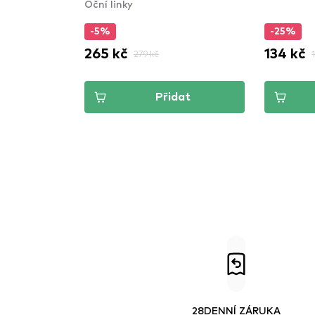
Oční linky
-5%
-25%
265 kč
134 kč
279 kč
Přidat
28DENNÍ ZÁRUKA