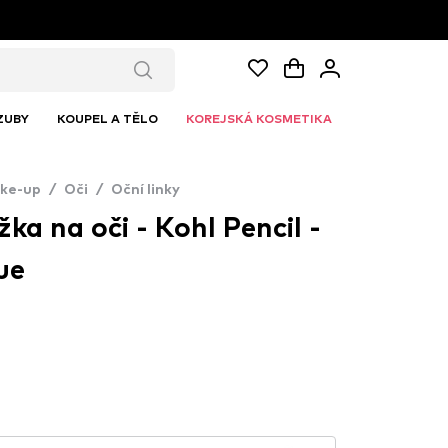
ZUBY
KOUPEL A TĚLO
KOREJSKÁ KOSMETIKA
ke-up
/
Oči
/
Oční linky
ka na oči - Kohl Pencil -
ue