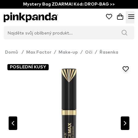
Mystery Bag ZDARMA! Kód: DROP-BAG >>
Domů
/
Max Factor
/
Make-up
/
Oči
/
Řasenka
POSLEDNÍ KUSY