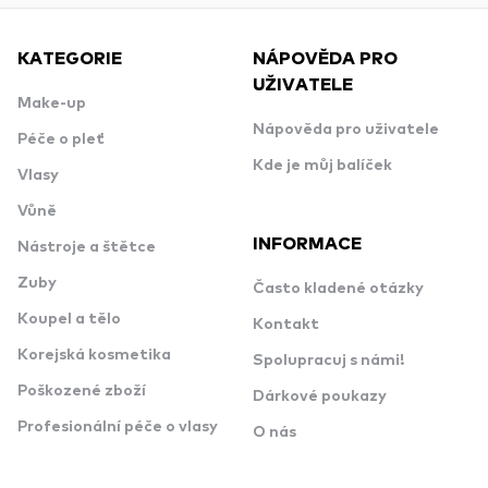
KATEGORIE
NÁPOVĚDA PRO
UŽIVATELE
Make-up
Nápověda pro uživatele
Péče o pleť
Kde je můj balíček
Vlasy
Vůně
INFORMACE
Nástroje a štětce
Zuby
Často kladené otázky
Koupel a tělo
Kontakt
Korejská kosmetika
Spolupracuj s námi!
Poškozené zboží
Dárkové poukazy
Profesionální péče o vlasy
O nás