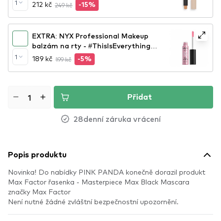
1
212 kč
249 kč
-15%
EXTRA: NYX Professional Makeup
balzám na rty - #ThisIsEverything
Lip Oil (TIEO01)
1
189 kč
199 kč
-5%
Přidat
28denní záruka vrácení
Popis produktu
Novinka! Do nabídky PINK PANDA konečně dorazil produkt
Max Factor řasenka - Masterpiece Max Black Mascara
značky Max Factor
Není nutné žádné zvláštní bezpečnostní upozornění.