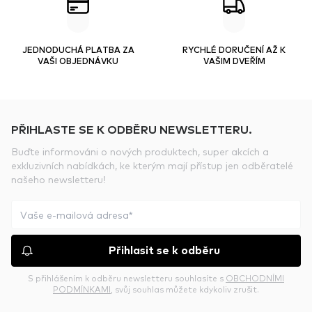
JEDNODUCHÁ PLATBA ZA
RYCHLÉ DORUČENÍ AŽ K
VAŠI OBJEDNÁVKU
VAŠIM DVEŘÍM
PŘIHLASTE SE K ODBĚRU NEWSLETTERU.
Buďte informováni o nových produktech, super akcích a
exkluzivních nabídkách, ke kterým mají přístup jen odběratelé
našeho newsletteru!
Přihlasit se k odběru
S přihlášením k odběru newsletteru souhlasíte s
OBCHODNÍMI
PODMÍNKAMI
, svůj souhlas můžete kdykoliv zrušit.