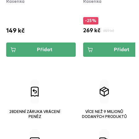
Řasenka
Řasenka
-25%
149 kč
269 kč
359 kč
Přidat
Přidat
28DENNÍ ZÁRUKA VRÁCENÍ
VÍCE NEŽ 9 MILIONŮ
PENĚZ
DODANÝCH PRODUKTŮ