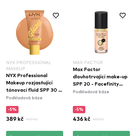
NYX PROFESSIONAL
MAX FACTOR
MAKEUP
Max Factor
NYX Professional
dlouhotrvající make-up
Makeup rozjasňující
SPF 20 - Facefinity
tónovací fluid SPF 30 -
Podkladová báze
Foundation - N55 Beige
Podkladová báze
Buttermelt Glaze Soft
N55
Glow Skin Tint SPF30 -
-5%
-5%
Vanilla Bean Butta
389 kč
409 kč
436 kč
459 kč