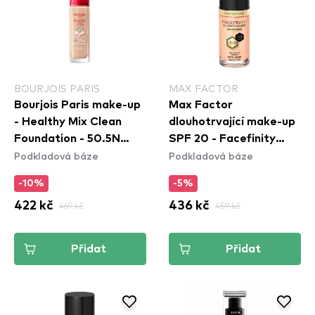
BOURJOIS PARIS
MAX FACTOR
Bourjois Paris make-up
Max Factor
- Healthy Mix Clean
dlouhotrvající make-up
Foundation - 50.5N
SPF 20 - Facefinity
Podkladová báze
Podkladová báze
Light Ivory
Foundation - C40 Light
Ivory
-10%
-5%
422 kč
469 kč
436 kč
459 kč
Přidat
Přidat