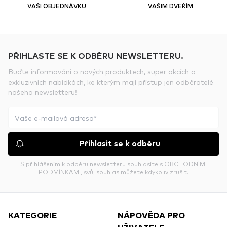
VAŠI OBJEDNÁVKU
VAŠIM DVEŘÍM
PŘIHLASTE SE K ODBĚRU NEWSLETTERU.
Buďte informováni o nových produktech, super akcích a
exkluzivních nabídkách, ke kterým mají přístup jen odběratelé
našeho newsletteru!
Přihlasit se k odběru
S přihlášením k odběru newsletteru souhlasíte s
OBCHODNÍMI
PODMÍNKAMI
, svůj souhlas můžete kdykoliv zrušit.
KATEGORIE
NÁPOVĚDA PRO