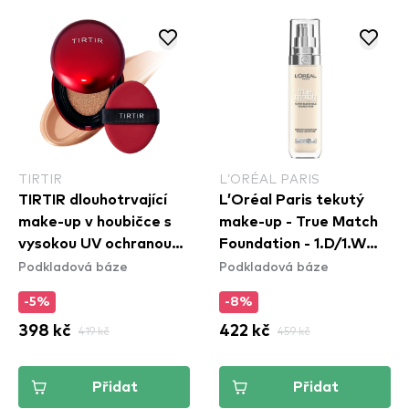
TIRTIR
L’ORÉAL PARIS
TIRTIR dlouhotrvající
L’Oréal Paris tekutý
make-up v houbičce s
make-up - True Match
vysokou UV ochranou
Foundation - 1.D/1.W
Podkladová báze
Podkladová báze
(mini) - Mask Fit Red
Golden Ivory
Mini Cushion - 33C
-5%
-8%
Hazel
398 kč
419 kč
422 kč
459 kč
Přidat
Přidat