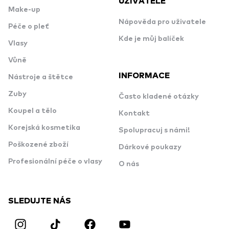
UŽIVATELE
Make-up
Nápověda pro uživatele
Péče o pleť
Kde je můj balíček
Vlasy
Vůně
INFORMACE
Nástroje a štětce
Zuby
Často kladené otázky
Koupel a tělo
Kontakt
Korejská kosmetika
Spolupracuj s námi!
Poškozené zboží
Dárkové poukazy
Profesionální péče o vlasy
O nás
SLEDUJTE NÁS