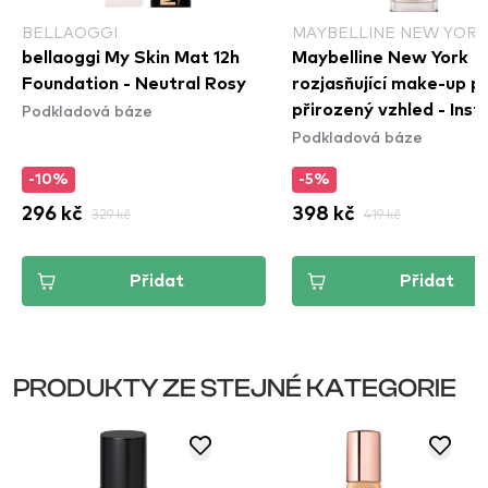
BELLAOGGI
MAYBELLINE NEW YORK
bellaoggi My Skin Mat 12h
Maybelline New York
Foundation - Neutral Rosy
rozjasňující make-up p
Podkladová báze
přirozený vzhled - Inst
Podkladová báze
Perfector 4in1 Glow - 
Medium
-10%
-5%
296 kč
329 kč
398 kč
419 kč
Přidat
Přidat
PRODUKTY ZE STEJNÉ KATEGORIE