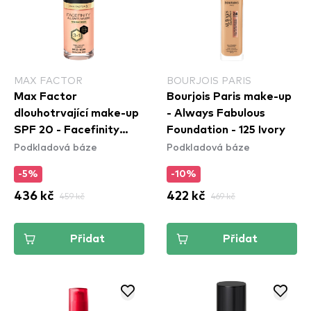
MAX FACTOR
BOURJOIS PARIS
Max Factor
Bourjois Paris make-up
dlouhotrvající make-up
- Always Fabulous
SPF 20 - Facefinity
Foundation - 125 Ivory
Podkladová báze
Podkladová báze
Foundation - C50
Natural Rose
-5%
-10%
436 kč
459 kč
422 kč
469 kč
Přidat
Přidat