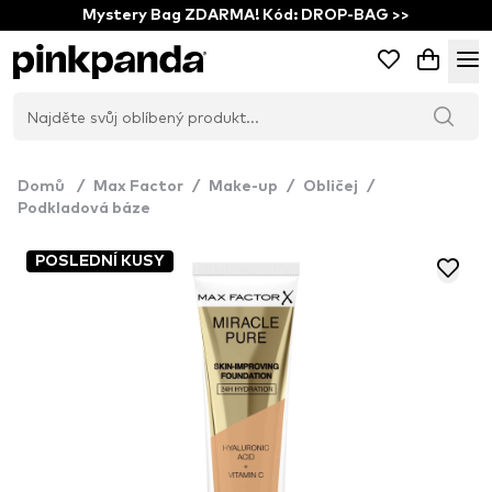
Mystery Bag ZDARMA! Kód: DROP-BAG >>
Domů
/
Max Factor
/
Make-up
/
Obličej
/
Podkladová báze
POSLEDNÍ KUSY