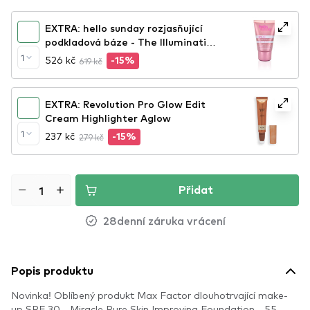
EXTRA: hello sunday rozjasňující
podkladová báze - The Illuminating
One
1
526 kč
619 kč
-15%
EXTRA: Revolution Pro Glow Edit
Cream Highlighter Aglow
1
237 kč
279 kč
-15%
Přidat
28denní záruka vrácení
Popis produktu
Novinka! Oblíbený produkt Max Factor dlouhotrvající make-
up SPF 30 - Miracle Pure Skin Improving Foundation - 55