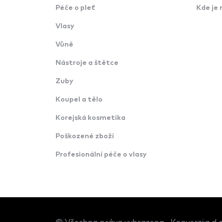
Péče o pleť
Kde je 
Vlasy
Vůně
Nástroje a štětce
Zuby
Koupel a tělo
Korejská kosmetika
Poškozené zboží
Profesionální péče o vlasy
© Všechna práva vyhrazena · Konverzija d.o