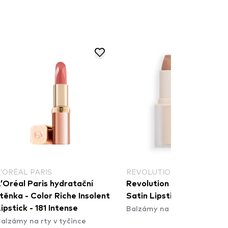
L’ORÉAL PARIS
REVOLUTION
’Oréal Paris hydratační
Revolution Lip Allure Sof
těnka - Color Riche Insolent
Satin Lipstick - Lover Nu
Balzámy na rty v tyčince
ipstick - 181 Intense
alzámy na rty v tyčince