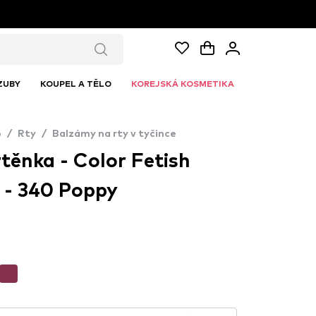
ZUBY
KOUPEL A TĚLO
KOREJSKÁ KOSMETIKA
p
/
Rty
/
Balzámy na rty v tyčince
těnka - Color Fetish
 - 340 Poppy