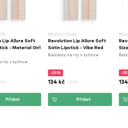
ON
REVOLUTION
REV
 Lip Allure Soft
Revolution Lip Allure Soft
Revo
tick - Material Girl
Satin Lipstick - Vibe Red
Sizz
Balzámy na rty v tyčince
Balz
 rty v tyčince
-25%
-2
134 kč
134
9 kč
179 kč
Přidat
Přidat