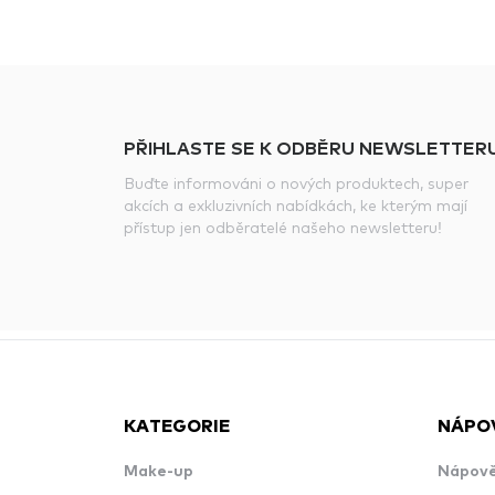
PŘIHLASTE SE K ODBĚRU NEWSLETTERU
Buďte informováni o nových produktech, super
akcích a exkluzivních nabídkách, ke kterým mají
přístup jen odběratelé našeho newsletteru!
KATEGORIE
NÁPO
Make-up
Nápově