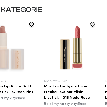
 KATEGORIE
ION
MAX FACTOR
n Lip Allure Soft
Max Factor hydratační
L
stick - Queen Pink
rtěnka - Colour Elixir
r
a rty v tyčince
Lipstick - 015 Nude Rose
L
Balzámy na rty v tyčince
B