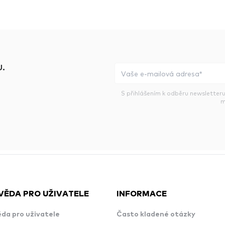
.
S přihlášením k odběru newsletteru
m
VĚDA PRO UŽIVATELE
INFORMACE
da pro uživatele
Často kladené otázky