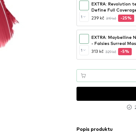
EXTRA: Revolution t
Define Full Coverag
1
239 kč
319 kč
-25%
EXTRA: Maybelline 
- Falsies Surreal Ma
1
313 kč
329 kč
-5%
Popis produktu