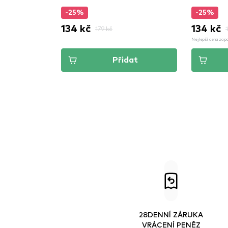
-25%
-25%
134 kč
134 kč
179 kč
Nejlepší cena za p
Přidat
28DENNÍ ZÁRUKA
VRÁCENÍ PENĚZ