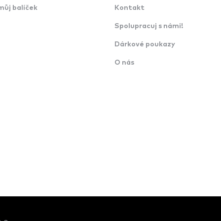
můj balíček
Kontakt
Spolupracuj s námi!
Dárkové poukazy
O nás
.o.