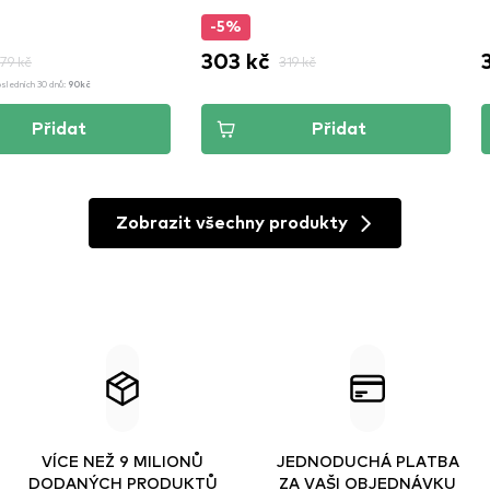
-5%
303 kč
179 kč
319 kč
osledních 30 dnů:
90kč
Přidat
Přidat
Zobrazit všechny produkty
VÍCE NEŽ 9 MILIONŮ
JEDNODUCHÁ PLATBA
DODANÝCH PRODUKTŮ
ZA VAŠI OBJEDNÁVKU