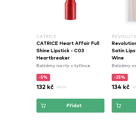
CATRICE
REVOLUTI
dratační
CATRICE Heart Affair Full
Revolution
iche Insolent
Shine Lipstick - C03
Satin Lips
Decadent
Heartbreaker
Wine
tyčince
Balzámy na rty v tyčince
Balzámy na
-5%
-25%
132 kč
134 kč
139 kč
17
dat
Přidat