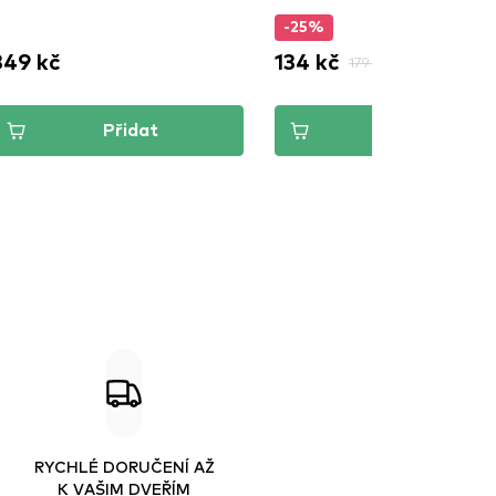
-25%
349 kč
134 kč
179 kč
Přidat
Přidat
RYCHLÉ DORUČENÍ AŽ
K VAŠIM DVEŘÍM