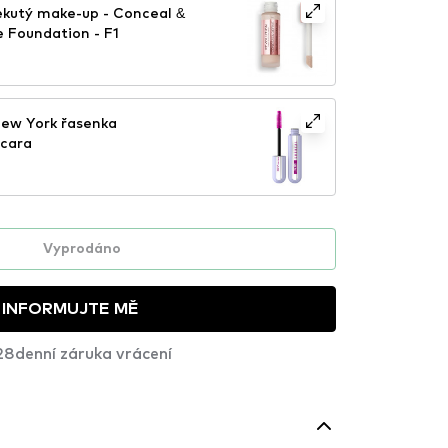
ekutý make-up - Conceal &
e Foundation - F1
New York řasenka
scara
Vyprodáno
INFORMUJTE MĚ
28denní záruka vrácení