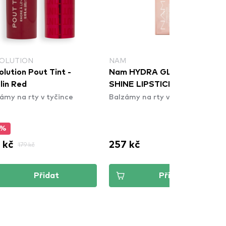
OLUTION
NAM
lution Pout Tint -
Nam HYDRA GLOSS WET
lin Red
SHINE LIPSTICK 03
ámy na rty v tyčince
Balzámy na rty v tyčince
5%
 kč
257 kč
179 kč
Přidat
Přidat