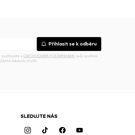
Přihlasit se k odběru
 souhlasíte s
OBCHODNÍMI PODMÍNKAMI
, svůj souhlas
ůžete kdykoliv zrušit.
SLEDUJTE NÁS