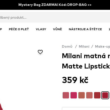
Mystery Bag ZDARMA! Kód: DROP-BAG >>
P
PÉČE O PLEŤ
VLASY
VŮNĚ
NÁSTROJE A ŠTĚTCE
Domů
/
Milani
/
Make-u
Milani matná r
Matte Lipstick
359 kč