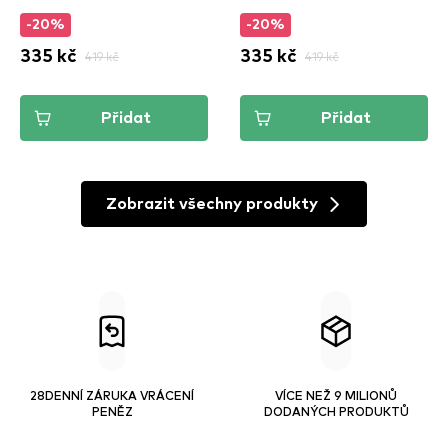
-20%
-20%
335 kč
419 kč
335 kč
419 kč
Přidat
Přidat
Zobrazit všechny produkty
28DENNÍ ZÁRUKA VRÁCENÍ
VÍCE NEŽ 9 MILIONŮ
PENĚZ
DODANÝCH PRODUKTŮ