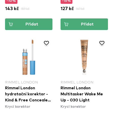
-10%
-15%
143 kč
159 kč
127 kč
149 kč
Přidat
Přidat
RIMMEL LONDON
RIMMEL LONDON
Rimmel London
Rimmel London
hydratační korektor -
Multitasker Wake Me
Kind & Free Concealer -
Up - 030 Light
Krycí korektor
Krycí korektor
30 Medium