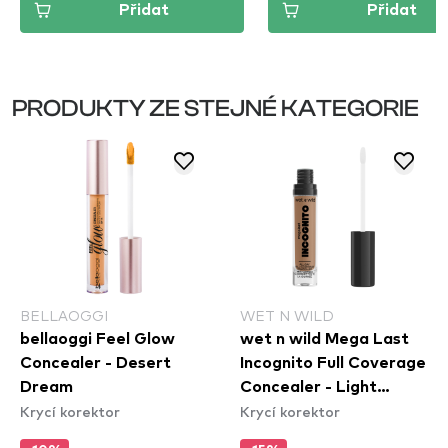
Přidat
Přidat
PRODUKTY ZE STEJNÉ KATEGORIE
BELLAOGGI
WET N WILD
bellaoggi Feel Glow
wet n wild Mega Last
Concealer - Desert
Incognito Full Coverage
Dream
Concealer - Light
Krycí korektor
Krycí korektor
Medium