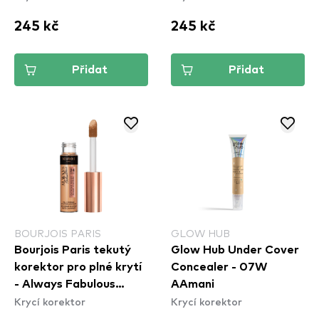
245 kč
245 kč
Přidat
Přidat
BOURJOIS PARIS
GLOW HUB
Bourjois Paris tekutý
Glow Hub Under Cover
korektor pro plné krytí
Concealer - 07W
- Always Fabulous
AAmani
Krycí korektor
Krycí korektor
Concealer - 300 Beige
Rose