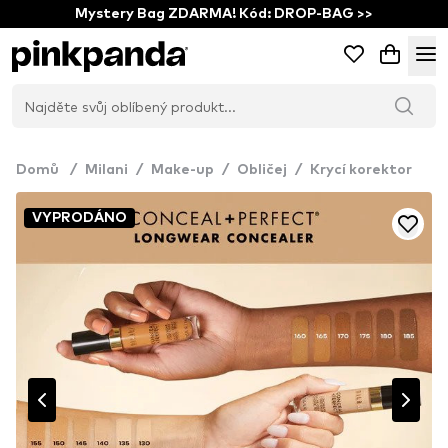
Mystery Bag ZDARMA! Kód: DROP-BAG >>
Domů
/
Milani
/
Make-up
/
Obličej
/
Krycí korektor
VYPRODÁNO