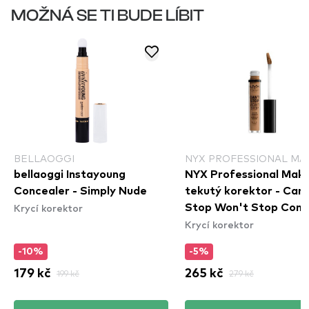
MOŽNÁ SE TI BUDE LÍBIT
BELLAOGGI
NYX PROFESSIONAL MA
bellaoggi Instayoung
NYX Professional Mak
Concealer - Simply Nude
tekutý korektor - Can't
Krycí korektor
Stop Won't Stop Cont
Krycí korektor
Concealer - Neutral T
-10%
-5%
179 kč
199 kč
265 kč
279 kč