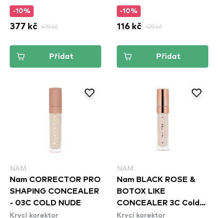
-10%
-10%
377 kč
419 kč
116 kč
129 kč
Přidat
Přidat
NAM
NAM
Nam CORRECTOR PRO
Nam BLACK ROSE &
SHAPING CONCEALER
BOTOX LIKE
- 03C COLD NUDE
CONCEALER 3C Cold
Krycí korektor
Krycí korektor
Nude