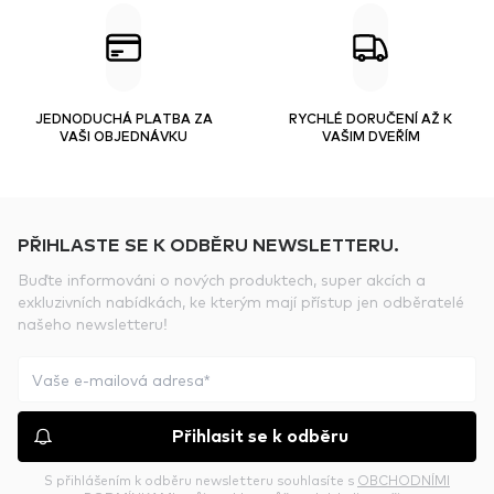
JEDNODUCHÁ PLATBA ZA
RYCHLÉ DORUČENÍ AŽ K
VAŠI OBJEDNÁVKU
VAŠIM DVEŘÍM
PŘIHLASTE SE K ODBĚRU NEWSLETTERU.
Buďte informováni o nových produktech, super akcích a
exkluzivních nabídkách, ke kterým mají přístup jen odběratelé
našeho newsletteru!
Přihlasit se k odběru
S přihlášením k odběru newsletteru souhlasíte s
OBCHODNÍMI