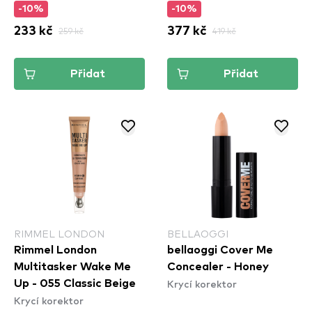
-10%
-10%
233 kč
259 kč
377 kč
419 kč
Přidat
Přidat
RIMMEL LONDON
BELLAOGGI
Rimmel London
bellaoggi Cover Me
Multitasker Wake Me
Concealer - Honey
Krycí korektor
Up - 055 Classic Beige
Krycí korektor