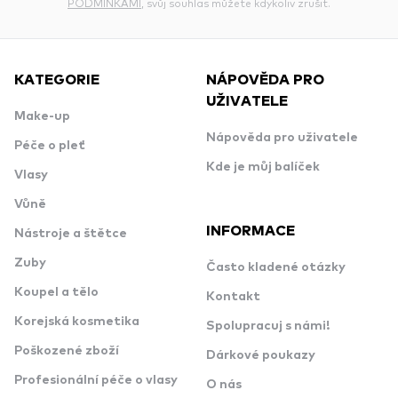
PODMÍNKAMI
, svůj souhlas můžete kdykoliv zrušit.
KATEGORIE
NÁPOVĚDA PRO
UŽIVATELE
Make-up
Nápověda pro uživatele
Péče o pleť
Kde je můj balíček
Vlasy
Vůně
INFORMACE
Nástroje a štětce
Zuby
Často kladené otázky
Koupel a tělo
Kontakt
Korejská kosmetika
Spolupracuj s námi!
Poškozené zboží
Dárkové poukazy
Profesionální péče o vlasy
O nás