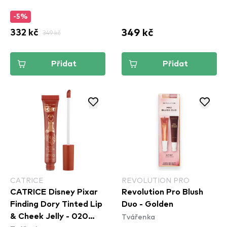
-5%
349 kč
332 kč
349 kč
Přidat
Přidat
CATRICE
REVOLUTION PRO
CATRICE Disney Pixar
Revolution Pro Blush
Finding Dory Tinted Lip
Duo - Golden
Tvářenka
& Cheek Jelly - 020