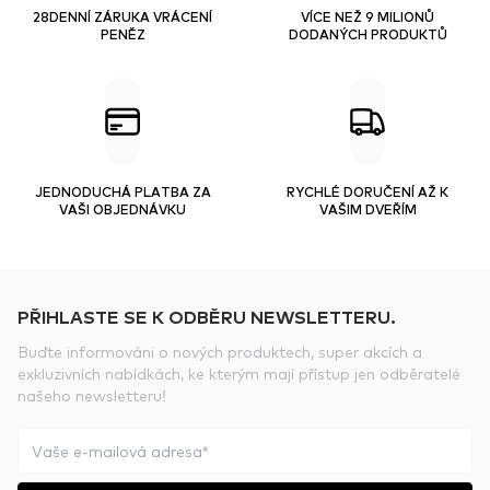
28DENNÍ ZÁRUKA VRÁCENÍ
VÍCE NEŽ 9 MILIONŮ
PENĚZ
DODANÝCH PRODUKTŮ
JEDNODUCHÁ PLATBA ZA
RYCHLÉ DORUČENÍ AŽ K
VAŠI OBJEDNÁVKU
VAŠIM DVEŘÍM
PŘIHLASTE SE K ODBĚRU NEWSLETTERU.
Buďte informováni o nových produktech, super akcích a
exkluzivních nabídkách, ke kterým mají přístup jen odběratelé
našeho newsletteru!