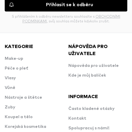
Přihlasit se k odběru
S přihlášením k odběru newsletteru souhlasíte s
OBCHODNÍMI
PODMÍNKAMI
, svůj souhlas můžete kdykoliv zrušit.
KATEGORIE
NÁPOVĚDA PRO
UŽIVATELE
Make-up
Nápověda pro uživatele
Péče o pleť
Kde je můj balíček
Vlasy
Vůně
INFORMACE
Nástroje a štětce
Zuby
Často kladené otázky
Koupel a tělo
Kontakt
Korejská kosmetika
Spolupracuj s námi!