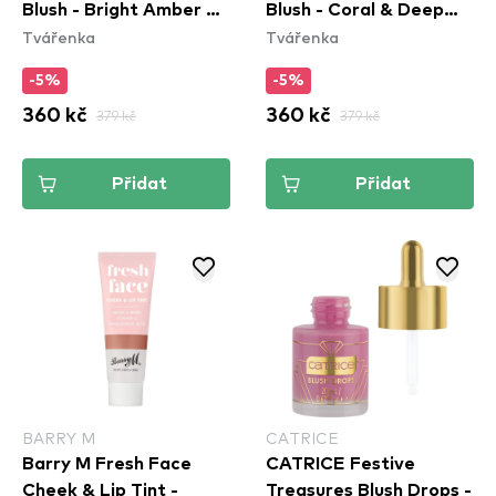
Blush - Bright Amber &
Blush - Coral & Deep
Tvářenka
Tvářenka
Fuschia (WSB05)
Peach (WSB03)
-5%
-5%
360 kč
379 kč
360 kč
379 kč
Přidat
Přidat
BARRY M
CATRICE
Barry M Fresh Face
CATRICE Festive
Cheek & Lip Tint -
Treasures Blush Drops -