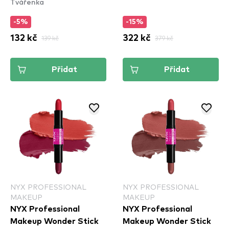
Tvářenka
Cuddle Buddy
-5%
-15%
132 kč
139 kč
322 kč
379 kč
Přidat
Přidat
NYX PROFESSIONAL
NYX PROFESSIONAL
MAKEUP
MAKEUP
NYX Professional
NYX Professional
Makeup Wonder Stick
Makeup Wonder Stick