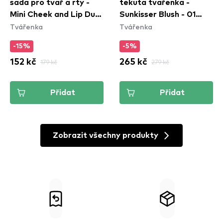
sada pro tvář a rty -
tekutá tvářenka -
Mini Cheek and Lip Duo
Sunkisser Blush - 01
Tvářenka
Tvářenka
Gift Set
Downtown Rush​
-15%
-5%
152 kč
179 kč
265 kč
279 kč
Přidat
Přidat
Zobrazit všechny produkty