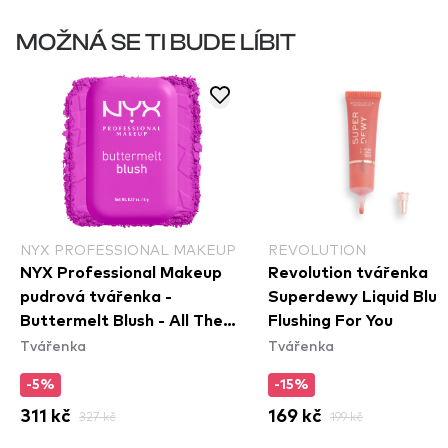
MOŽNÁ SE TI BUDE LÍBIT
NYX PROFESSIONAL MAKEUP
REVOLUTION
NYX Professional Makeup
Revolution tvářenka
pudrová tvářenka -
Superdewy Liquid Blus
Buttermelt Blush - All The
Flushing For You
Tvářenka
Tvářenka
Butta​
-5%
-15%
311 kč
327 kč
169 kč
199 kč