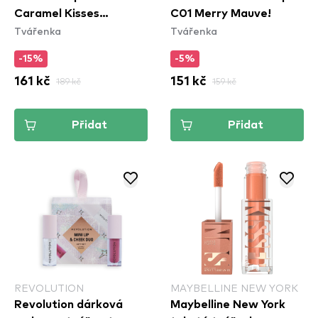
Caramel Kisses
C01 Merry Mauve!
Tvářenka
Tvářenka
(FFCLT4)
-15%
-5%
161 kč
189 kč
151 kč
159 kč
Přidat
Přidat
REVOLUTION
MAYBELLINE NEW YORK
Revolution dárková
Maybelline New York