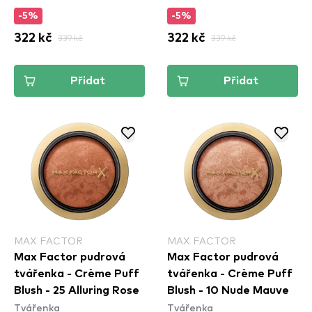
-5%
-5%
322 kč
339 kč
322 kč
339 kč
Přidat
Přidat
MAX FACTOR
MAX FACTOR
Max Factor pudrová
Max Factor pudrová
tvářenka - Crème Puff
tvářenka - Crème Puff
Blush - 25 Alluring Rose
Blush - 10 Nude Mauve
Tvářenka
Tvářenka