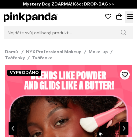
Mystery Bag ZDARMA! Kód: DROP-BAG >>
Domů
/
NYX Professional Makeup
/
Make-up
/
Tvářenky
/
Tvářenka
VYPRODÁNO