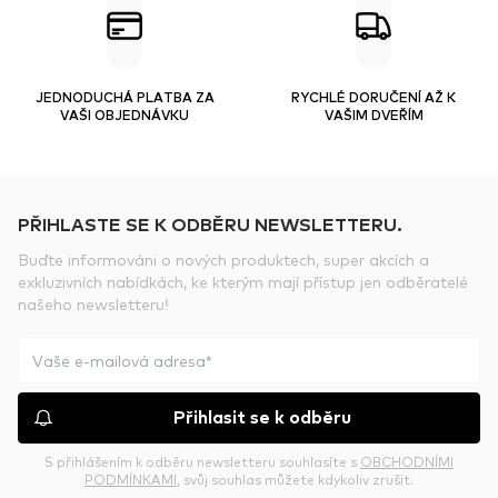
JEDNODUCHÁ PLATBA ZA
RYCHLÉ DORUČENÍ AŽ K
VAŠI OBJEDNÁVKU
VAŠIM DVEŘÍM
PŘIHLASTE SE K ODBĚRU NEWSLETTERU.
Buďte informováni o nových produktech, super akcích a
exkluzivních nabídkách, ke kterým mají přístup jen odběratelé
našeho newsletteru!
Přihlasit se k odběru
S přihlášením k odběru newsletteru souhlasíte s
OBCHODNÍMI
PODMÍNKAMI
, svůj souhlas můžete kdykoliv zrušit.