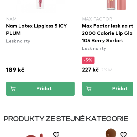
NAM
MAX FACTOR
Nam Latex Lipgloss 5 ICY
Max Factor lesk na rty
PLUM
2000 Calorie Lip Glaze
Lesk na rty
105 Berry Sorbet
Lesk na rty
-5%
189 kč
227 kč
239 kč
Přidat
Přidat
PRODUKTY ZE STEJNÉ KATEGORIE