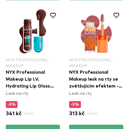
NYX PROFESSIONAL
NYX PROFESSIONAL
MAKEUP
MAKEUP
NYX Professional
NYX Professional
Makeup Lip I.V.
Makeup lesk na rty se
Hydrating Lip Gloss
zvětšujícím efektem -
Lesk na rty
Lesk na rty
Stain - 05 Mocha Me
Duck Plump High
Wet
Pigment Lip Gloss -
-5%
-5%
Nude Swings (DPLL03)
341 kč
359 kč
313 kč
329 kč