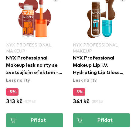
NYX PROFESSIONAL
NYX PROFESSIONAL
MAKEUP
MAKEUP
NYX Professional
NYX Professional
Makeup lesk na rty se
Makeup Lip I.V.
zvětšujícím efektem -
Hydrating Lip Gloss
Lesk na rty
Lesk na rty
Duck Plump High
Stain - 04 Cocoa
Pigment Lip Gloss -
Quench!
-5%
-5%
Brick Of Time
313 kč
329 kč
341 kč
359 kč
(DPLL06)
Přidat
Přidat