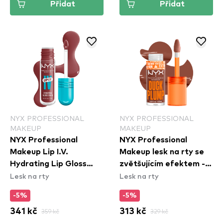
Přidat
Přidat
NYX PROFESSIONAL
NYX PROFESSIONAL
MAKEUP
MAKEUP
NYX Professional
NYX Professional
Makeup Lip I.V.
Makeup lesk na rty se
Hydrating Lip Gloss
zvětšujícím efektem -
Lesk na rty
Lesk na rty
Stain - 02 Hydra Honey
Duck Plump High
Pigment Lip Gloss -
-5%
-5%
Mocha Me Crazy
341 kč
359 kč
313 kč
329 kč
(DPLL07)