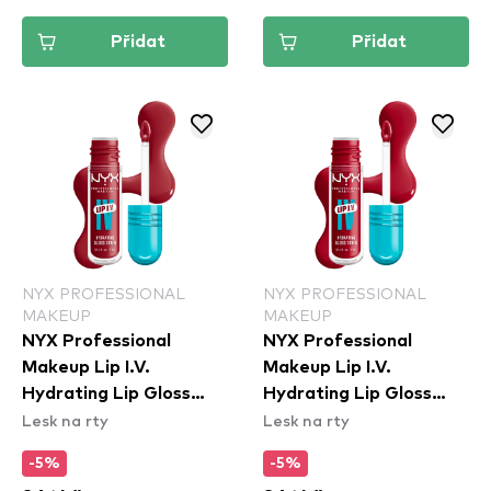
Přidat
Přidat
NYX PROFESSIONAL
NYX PROFESSIONAL
MAKEUP
MAKEUP
NYX Professional
NYX Professional
Makeup Lip I.V.
Makeup Lip I.V.
Hydrating Lip Gloss
Hydrating Lip Gloss
Lesk na rty
Lesk na rty
Stain - 10 Berry Thirsty
Stain - 11 Red-y Set
Wet
-5%
-5%