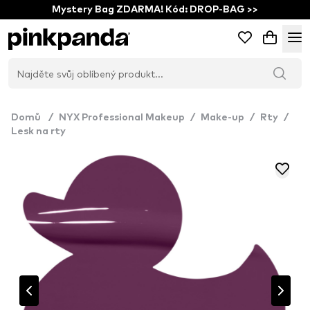
Mystery Bag ZDARMA! Kód: DROP-BAG >>
Domů
/
NYX Professional Makeup
/
Make-up
/
Rty
/
Lesk na rty