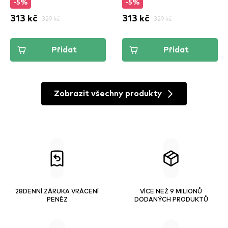
-5%
-5%
Wine Not (DPLL16)
Of Flame (DPLL14)
313 kč
329 kč
313 kč
329 kč
Přidat
Přidat
Zobrazit všechny produkty
28DENNÍ ZÁRUKA VRÁCENÍ
VÍCE NEŽ 9 MILIONŮ
PENĚZ
DODANÝCH PRODUKTŮ