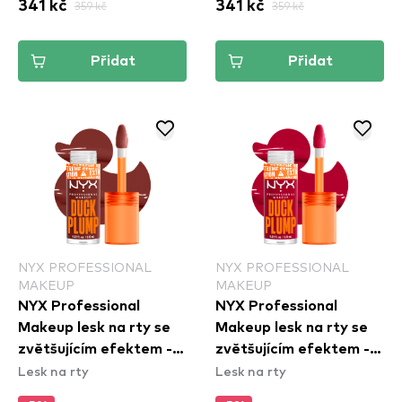
341 kč
359 kč
341 kč
359 kč
Přidat
Přidat
NYX PROFESSIONAL
NYX PROFESSIONAL
MAKEUP
MAKEUP
NYX Professional
NYX Professional
Makeup lesk na rty se
Makeup lesk na rty se
zvětšujícím efektem -
zvětšujícím efektem -
Lesk na rty
Lesk na rty
Duck Plump High
Duck Plump High
Pigment Lip Gloss -
Pigment Lip Gloss - Hall