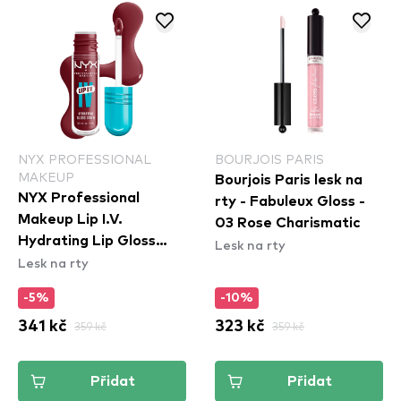
NYX PROFESSIONAL
BOURJOIS PARIS
MAKEUP
Bourjois Paris lesk na
NYX Professional
rty - Fabuleux Gloss -
Makeup Lip I.V.
03 Rose Charismatic
Hydrating Lip Gloss
Lesk na rty
Lesk na rty
Stain - 08 Drippin In
Rose
-5%
-10%
341 kč
359 kč
323 kč
359 kč
Přidat
Přidat