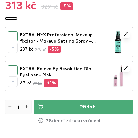
313 kč
329 kč
-5%
EXTRA: NYX Professional Makeup
fixátor - Makeup Setting Spray –
Dewy Finish (MSS02)
1
237 kč
249 kč
-5%
EXTRA: Relove By Revolution Dip
Eyeliner - Pink
1
67 kč
79 kč
-15%
Přidat
28denní záruka vrácení