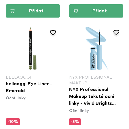
Přidat
Přidat
BELLAOGGI
NYX PROFESSIONAL
MAKEUP
bellaoggi Eye Liner -
NYX Professional
Emerald
Makeup tekuté oční
Oční linky
linky - Vivid Brights
Oční linky
Colored Liquid Eyeliner
- Blue Thang (VBLL06)
-10%
-5%