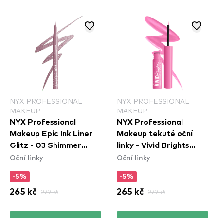
NYX PROFESSIONAL
NYX PROFESSIONAL
MAKEUP
MAKEUP
NYX Professional
NYX Professional
Makeup Epic Ink Liner
Makeup tekuté oční
Glitz - 03 Shimmer
linky - Vivid Brights
Oční linky
Oční linky
Stitch
Colored Liquid Eyeliner
- Don\'t Pink Twice
-5%
-5%
(VBLL08)
265 kč
279 kč
265 kč
279 kč