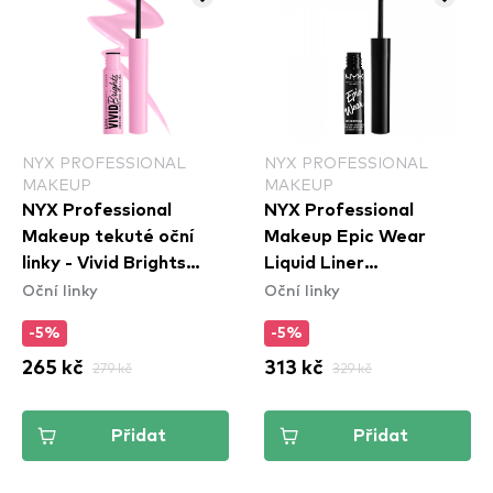
NYX PROFESSIONAL
NYX PROFESSIONAL
MAKEUP
MAKEUP
NYX Professional
NYX Professional
Makeup tekuté oční
Makeup Epic Wear
linky - Vivid Brights
Liquid Liner
Oční linky
Oční linky
Colored Liquid Eyeliner
Waterproof - Yellow
- Sneaky Pink (VBLL09)
-5%
-5%
265 kč
279 kč
313 kč
329 kč
Přidat
Přidat