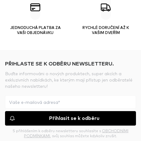
JEDNODUCHÁ PLATBA ZA
RYCHLÉ DORUČENÍ AŽ K
VAŠI OBJEDNÁVKU
VAŠIM DVEŘÍM
PŘIHLASTE SE K ODBĚRU NEWSLETTERU.
Buďte informováni o nových produktech, super akcích a
exkluzivních nabídkách, ke kterým mají přístup jen odběratelé
našeho newsletteru!
Přihlasit se k odběru
S přihlášením k odběru newsletteru souhlasíte s
OBCHODNÍMI
PODMÍNKAMI
, svůj souhlas můžete kdykoliv zrušit.