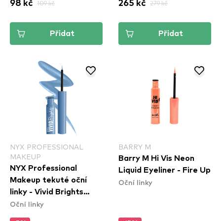
98 kč
109 kč
265 kč
279 kč
Přidat
Přidat
NYX PROFESSIONAL
BARRY M
MAKEUP
Barry M Hi Vis Neon
NYX Professional
Liquid Eyeliner - Fire Up
Makeup tekuté oční
Oční linky
linky - Vivid Brights
Oční linky
Colored Liquid Eyeliner
- Cobalt Crush