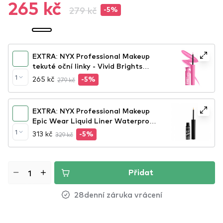
265 kč
279 kč
-5%
EXTRA: NYX Professional Makeup
tekuté oční linky - Vivid Brights
Colored Liquid Eyeliner - Don\'t
1
265 kč
279 kč
-5%
Pink Twice (VBLL08)
EXTRA: NYX Professional Makeup
Epic Wear Liquid Liner Waterproof
- Yellow
1
313 kč
329 kč
-5%
Přidat
28denní záruka vrácení