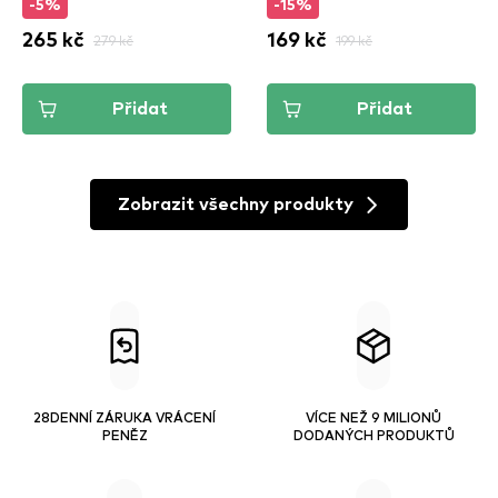
-5%
-15%
(VBLL05)
265 kč
279 kč
169 kč
199 kč
Přidat
Přidat
Zobrazit všechny produkty
28DENNÍ ZÁRUKA VRÁCENÍ
VÍCE NEŽ 9 MILIONŮ
PENĚZ
DODANÝCH PRODUKTŮ