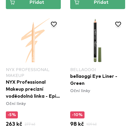
Přidat
Přidat
NYX PROFESSIONAL
BELLAOGGI
MAKEUP
bellaoggi Eye Liner -
NYX Professional
Green
Makeup precizní
Oční linky
voděodolná linka - Epic
Oční linky
Ink Waterproof Liner -
Marshmallow
-5%
-10%
263 kč
277 kč
98 kč
109 kč