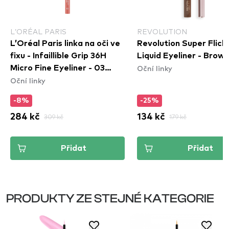
L’ORÉAL PARIS
REVOLUTION
L’Oréal Paris linka na oči ve
Revolution Super Flick
fixu - Infaillible Grip 36H
Liquid Eyeliner - Brow
Oční linky
Micro Fine Eyeliner​ - 03
Oční linky
Ancient Rose
-8%
-25%
284 kč
309 kč
134 kč
179 kč
Přidat
Přidat
PRODUKTY ZE STEJNÉ KATEGORIE