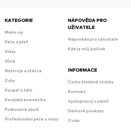
KATEGORIE
NÁPOVĚDA PRO
UŽIVATELE
Make-up
Nápověda pro uživatele
Péče o pleť
Kde je můj balíček
Vlasy
Vůně
INFORMACE
Nástroje a štětce
Zuby
Často kladené otázky
Koupel a tělo
Kontakt
Korejská kosmetika
Spolupracuj s námi!
Poškozené zboží
Dárkové poukazy
Profesionální péče o vlasy
O nás