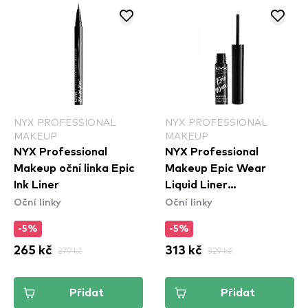
NYX PROFESSIONAL
NYX PROFESSIONAL
MAKEUP
MAKEUP
NYX Professional
NYX Professional
Makeup oční linka Epic
Makeup Epic Wear
Ink Liner
Liquid Liner
Oční linky
Oční linky
Waterproof - White
-5%
-5%
265 kč
279 kč
313 kč
329 kč
Přidat
Přidat