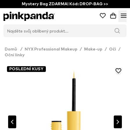
Mystery Bag ZDARMA! Kód: DROP-BAG >>
Domů
/
NYX Professional Makeup
/
Make-up
/
Oči
/
Oční linky
POSLEDNÍ KUSY